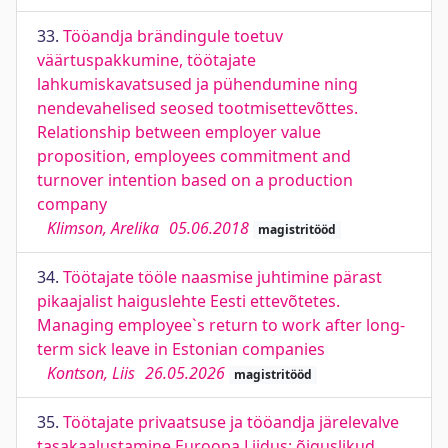
33.
Tööandja brändingule toetuv
väärtuspakkumine, töötajate
lahkumiskavatsused ja pühendumine ning
nendevahelised seosed tootmisettevõttes.
Relationship between employer value
proposition, employees commitment and
turnover intention based on a production
company
Klimson, Arelika
05.06.2018
magistritööd
34.
Töötajate tööle naasmise juhtimine pärast
pikaajalist haiguslehte Eesti ettevõtetes.
Managing employee`s return to work after long-
term sick leave in Estonian companies
Kontson, Liis
26.05.2026
magistritööd
35.
Töötajate privaatsuse ja tööandja järelevalve
tasakaalustamine Euroopa Liidus: õiguslikud