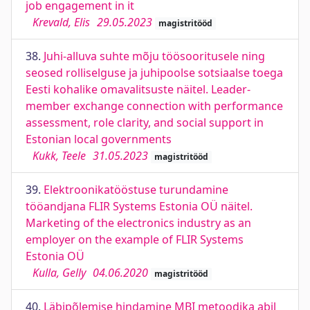
job engagement in it
Krevald, Elis
29.05.2023
magistritööd
38.
Juhi-alluva suhte mõju töösooritusele ning
seosed rolliselguse ja juhipoolse sotsiaalse toega
Eesti kohalike omavalitsuste näitel. Leader-
member exchange connection with performance
assessment, role clarity, and social support in
Estonian local governments
Kukk, Teele
31.05.2023
magistritööd
39.
Elektroonikatööstuse turundamine
tööandjana FLIR Systems Estonia OÜ näitel.
Marketing of the electronics industry as an
employer on the example of FLIR Systems
Estonia OÜ
Kulla, Gelly
04.06.2020
magistritööd
40.
Läbipõlemise hindamine MBI metoodika abil