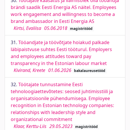
30.
Töötajate kaasatus ja valmisolek olla tööandja
brändi saadik Eesti Energia AS näitel. Employees
work engagement and willingness to become a
brand ambassador in Eesti Energia AS
Kirtsi, Evaliisa
05.06.2018
magistritööd
31.
Tööandjate ja töövõtjate hoiakud palkade
läbipaistvuse suhtes Eesti tööturul. Employers
and employees attitudes toward pay
transparency in the Estonian labour market
Kivirand, Kreete
01.06.2026
bakalaureusetööd
32.
Töötajate tunnustamine Eesti
tehnoloogiaettevõtetes: seosed juhtimisstiili ja
organisatsioonile pühendumisega. Employee
recognition in Estonian technology companies:
relationships with leadership style and
organizational commitment
Klaar, Kerttu-Liis
29.05.2023
magistritööd