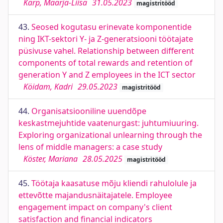
Kärp, Maarja-Liisa
31.05.2023
magistritööd
43.
Seosed kogutasu erinevate komponentide
ning IKT-sektori Y- ja Z-generatsiooni töötajate
püsivuse vahel. Relationship between different
components of total rewards and retention of
generation Y and Z employees in the ICT sector
Köidam, Kadri
29.05.2023
magistritööd
44.
Organisatsiooniline uuendõpe
keskastmejuhtide vaatenurgast: juhtumiuuring.
Exploring organizational unlearning through the
lens of middle managers: a case study
Köster, Mariana
28.05.2025
magistritööd
45.
Töötaja kaasatuse mõju kliendi rahulolule ja
ettevõtte majandusnäitajatele. Employee
engagement impact on company's client
satisfaction and financial indicators