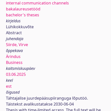
internal communication channels
bakalaureusetööd
bachelor's theses
kirjeldus
Lühikokkuvõte
Abstract
juhendaja
Siirde, Virve
õppekava
Ärindus
Business
kaitsmiskuupäev
03.06.2025
keel
est
õigused
Tähtajalise juurdepääsupiiranguga lõputöö.
Täistekst avalikustatakse 2030-06-04
Thesis with time-limited access. The full text will be