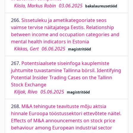
Kiisla, Markus Robin
03.06.2025
bakalaureusetööd
266.
Sissetuleku ja ametikategooriate seos
vaimse tervise näitajatega Eestis. Relationship
between income and occupation categories and
mental health indicators in Estonia
Kikkas, Gert
06.06.2025
magistritööd
267.
Potentsiaalsete siseinfoga kauplemiste
juhtumite tuvastamine Tallinna börsil. Identifying
Potential Insider Trading Cases on the Tallinn
Stock Exchange
Kiljak, Riivo
05.06.2025
magistritööd
268.
M&A tehingute teavituste mõju aktsia
hinnale Euroopa tööstussektori ettevõtete näitel.
Effects of M&A announcements on stock price
behaviour among European industrial sector