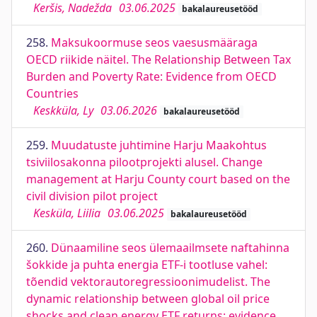
Keršis, Nadežda
03.06.2025
bakalaureusetööd
258.
Maksukoormuse seos vaesusmääraga
OECD riikide näitel. The Relationship Between Tax
Burden and Poverty Rate: Evidence from OECD
Countries
Keskküla, Ly
03.06.2026
bakalaureusetööd
259.
Muudatuste juhtimine Harju Maakohtus
tsiviilosakonna pilootprojekti alusel. Change
management at Harju County court based on the
civil division pilot project
Kesküla, Liilia
03.06.2025
bakalaureusetööd
260.
Dünaamiline seos ülemaailmsete naftahinna
šokkide ja puhta energia ETF-i tootluse vahel:
tõendid vektorautoregressioonimudelist. The
dynamic relationship between global oil price
shocks and clean energy ETF returns: evidence