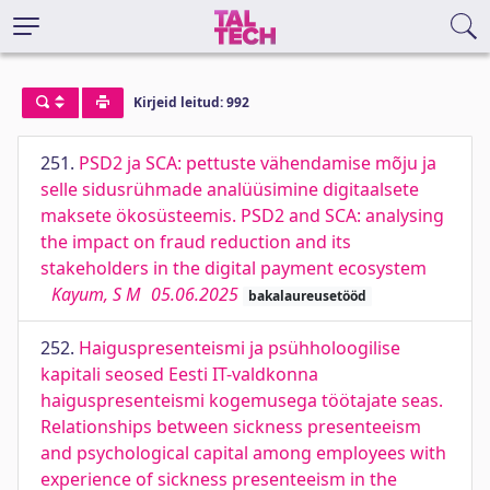
Kirjeid leitud: 992
251.
PSD2 ja SCA: pettuste vähendamise mõju ja
selle sidusrühmade analüüsimine digitaalsete
maksete ökosüsteemis. PSD2 and SCA: analysing
the impact on fraud reduction and its
stakeholders in the digital payment ecosystem
Kayum, S M
05.06.2025
bakalaureusetööd
252.
Haiguspresenteismi ja psühholoogilise
kapitali seosed Eesti IT-valdkonna
haiguspresenteismi kogemusega töötajate seas.
Relationships between sickness presenteeism
and psychological capital among employees with
experience of sickness presenteeism in the