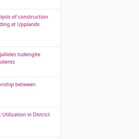
lysis of construction
lding at Upplands
aliides tudengite
tudents
tionship between
ilization in District