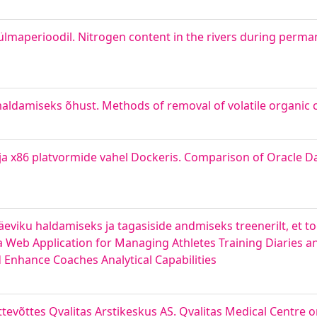
külmaperioodil. Nitrogen content in the rivers during perma
aldamiseks õhust. Methods of removal of volatile organic
ja x86 platvormide vahel Dockeris. Comparison of Oracle 
viku haldamiseks ja tagasiside andmiseks treenerilt, et to
 a Web Application for Managing Athletes Training Diaries 
Enhance Coaches Analytical Capabilities
tevõttes Qvalitas Arstikeskus AS. Qvalitas Medical Centre