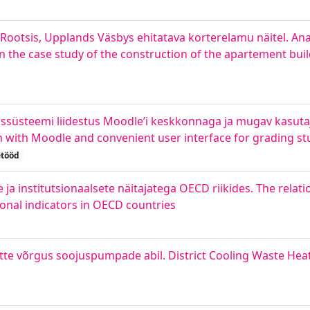
Rootsis, Upplands Väsbys ehitatava korterelamu näitel. Ana
the case study of the construction of the apartement bui
üsteemi liidestus Moodle’i keskkonnaga ja mugav kasutaj
 with Moodle and convenient user interface for grading s
etööd
 ja institutsionaalsete näitajatega OECD riikides. The rela
ional indicators in OECD countries
 võrgus soojuspumpade abil. District Cooling Waste Heat Ut