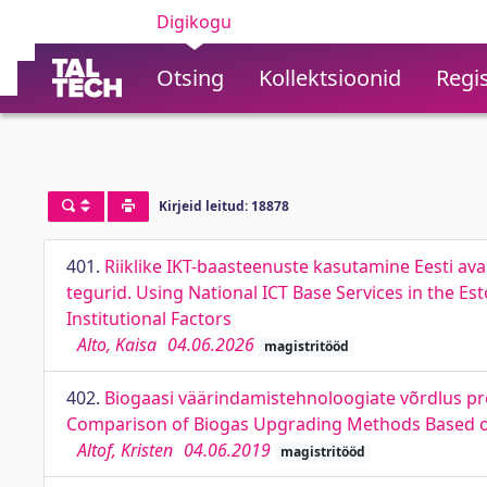
Digikogu
Otsing
Kollektsioonid
Regis
Kirjeid leitud: 18878
401.
Riiklike IKT-baasteenuste kasutamine Eesti aval
tegurid. Using National ICT Base Services in the E
Institutional Factors
Alto, Kaisa
04.06.2026
magistritööd
402.
Biogaasi väärindamistehnoloogiate võrdlus pr
Comparison of Biogas Upgrading Methods Based on
Altof, Kristen
04.06.2019
magistritööd