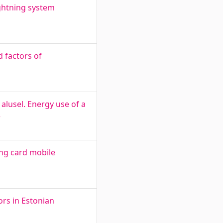
ightning system
d factors of
alusel. Energy use of a
e
ng card mobile
ors in Estonian