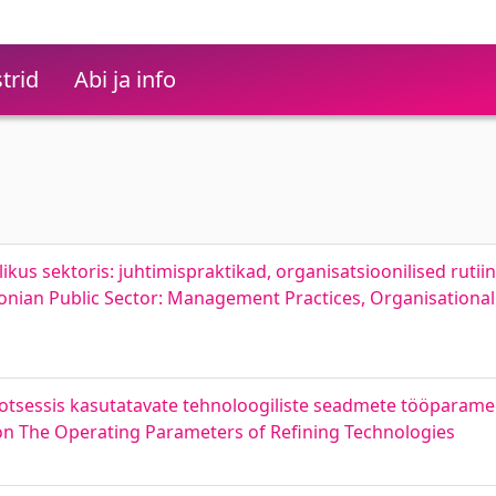
trid
Abi ja info
ikus sektoris: juhtimispraktikad, organisatsioonilised rutiin
stonian Public Sector: Management Practices, Organisationa
otsessis kasutatavate tehnoloogiliste seadmete tööparameet
 The Operating Parameters of Refining Technologies