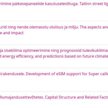
imine päikesepaneelide kasutuselevõtuga. Tallinn street l
urid ning nende olemasolu olulisus ja mõju. The aspects an
ce and impact
 sisekliima optimeerimine ning prognoosid tulevikukliima 
 energy efficiency, and predictions based on future climat
rakendusele. Development of eSIM support for Super calli
õllumajandusettevõtetes. Capital Structure and Related Fact