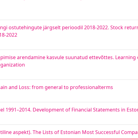
ngi ostutehingute järgselt perioodil 2018-2022. Stock retur
18-2022
õppimise arendamine kasvule suunatud ettevõttes. Learning
rganization
Gain and Loss: from general to professionalterms
tel 1991–2014. Development of Financial Statements in Esto
iline aspekt). The Lists of Estonian Most Successful Compan