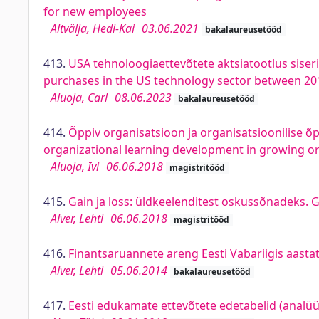
for new employees
Altvälja, Hedi-Kai
03.06.2021
bakalaureusetööd
413.
USA tehnoloogiaettevõtete aktsiatootlus siseri
purchases in the US technology sector between 20
Aluoja, Carl
08.06.2023
bakalaureusetööd
414.
Õppiv organisatsioon ja organisatsioonilise 
organizational learning development in growing o
Aluoja, Ivi
06.06.2018
magistritööd
415.
Gain ja loss: üldkeelenditest oskussõnadeks. 
Alver, Lehti
06.06.2018
magistritööd
416.
Finantsaruannete areng Eesti Vabariigis aasta
Alver, Lehti
05.06.2014
bakalaureusetööd
417.
Eesti edukamate ettevõtete edetabelid (analüüt