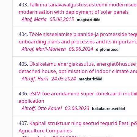
403.
Tallinna tänavavalgustussüsteemi moderniseer
modernisation with deployment of solar panels
Altof, Maria
05.06.2015
magistritööd
404.
Tööle sisseelamise plaanide-ja protsesside teg
onboarding plans and processes and its importan
Altrof, Marii-Marleen
05.06.2024
diplomitööd
405.
Üksikelamu energiakasutus, energiatõhususe ja
detached house, optimisation of indoor climate and
Altroff, Harri
24.05.2024
magistritööd
406.
eSIM toe arendamine Super kõnekaardi mobiili
application
Altroff, Otto Kaarel
02.06.2023
bakalaureusetööd
407.
Kapitali struktuur ning seotud tegurid Eesti p
Agriculture Companies