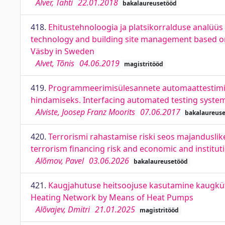
Alver, Tähti
22.01.2018
bakalaureusetööd
418.
Ehitustehnoloogia ja platsikorralduse analüüs 
technology and building site management based on 
Väsby in Sweden
Alvet, Tõnis
04.06.2019
magistritööd
419.
Programmeerimisülesannete automaattestimiss
hindamiseks. Interfacing automated testing system
Alviste, Joosep Franz Moorits
07.06.2017
bakalaureus
420.
Terrorismi rahastamise riski seos majanduslike
terrorism financing risk and economic and institut
Alõmov, Pavel
03.06.2026
bakalaureusetööd
421.
Kaugjahutuse heitsoojuse kasutamine kaugkütte
Heating Network by Means of Heat Pumps
Alõvajev, Dmitri
21.01.2025
magistritööd