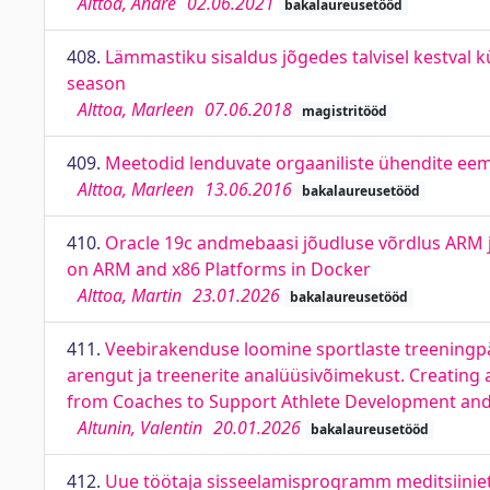
Alttoa, Andre
02.06.2021
bakalaureusetööd
408.
Lämmastiku sisaldus jõgedes talvisel kestval 
season
Alttoa, Marleen
07.06.2018
magistritööd
409.
Meetodid lenduvate orgaaniliste ühendite eem
Alttoa, Marleen
13.06.2016
bakalaureusetööd
410.
Oracle 19c andmebaasi jõudluse võrdlus ARM 
on ARM and x86 Platforms in Docker
Alttoa, Martin
23.01.2026
bakalaureusetööd
411.
Veebirakenduse loomine sportlaste treeningpäe
arengut ja treenerite analüüsivõimekust. Creating
from Coaches to Support Athlete Development and 
Altunin, Valentin
20.01.2026
bakalaureusetööd
412.
Uue töötaja sisseelamisprogramm meditsiiniet