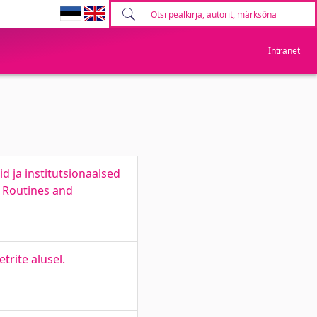
Intranet
id ja institutsionaalsed
l Routines and
rite alusel.