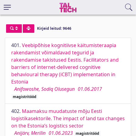
Kirjeid leitud: 9646
401.
Veebipõhise kognitiivse käitumisteraapia
rakendamist võimaldavad tegurid ja
rakendamise takistused Eestis. Facilitators and
barriers of internet-delivered cognitive
behavioural therapy (iCBT) implementation in
Estonia
Anifowoshe, Sodiq Olusegun
01.06.2017
magistritööd
402.
Maamaksu muudatuste mõju Eesti
logistikasektorile. The impact of land tax changes
on the Estonia’s logistics sector
Anijärv, Merilin
01.06.2023
magistritööd