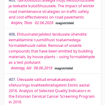
405.
Talihooldusstrateegia mõju liiklusohutusele
ja teekatte kulutõhususele. The impact of winter
road maintenance strategies on traffic safety
and cost-effectiveness on road pavements
Anijärv, Tõnis
02.06.2026
magistritööd
406.
Ehitusmaterjalidest lenduvate ühendite
eemaldamine ruumiõhust toataimedega
formaldehüüdi näitel. Removal of volatile
compounds that have been emitted by building
materials, by house plants – using formaldehyde
as a test pollutant
Animägi, Aili
08.06.2016
magistritööd
407.
Ülevaade valitud emakakaelavähi
sõeluuringu kvaliteedinäitajatest Eestis aastal
2016. Analysis of Selected Quality Indicators in
the Estonian Cervical Cancer Screening Program
in 2016