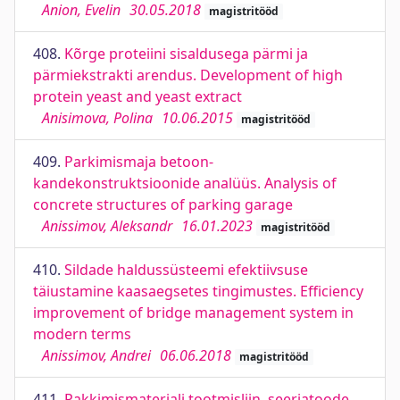
Anion, Evelin
30.05.2018
magistritööd
408.
Kõrge proteiini sisaldusega pärmi ja
pärmiekstrakti arendus. Development of high
protein yeast and yeast extract
Anisimova, Polina
10.06.2015
magistritööd
409.
Parkimismaja betoon-
kandekonstruktsioonide analüüs. Analysis of
concrete structures of parking garage
Anissimov, Aleksandr
16.01.2023
magistritööd
410.
Sildade haldussüsteemi efektiivsuse
täiustamine kaasaegsetes tingimustes. Efficiency
improvement of bridge management system in
modern terms
Anissimov, Andrei
06.06.2018
magistritööd
411.
Pakkimismaterjali tootmisliin, seeriatoode.