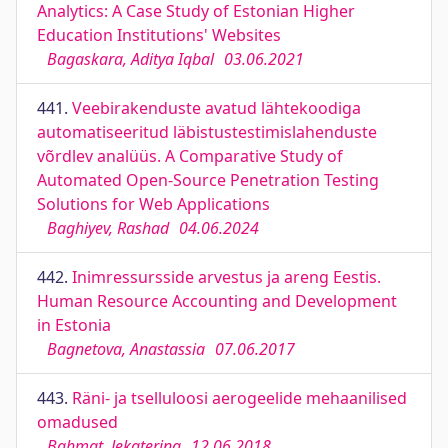
Analytics: A Case Study of Estonian Higher
Education Institutions' Websites
Bagaskara, Aditya Iqbal
03.06.2021
441.
Veebirakenduste avatud lähtekoodiga
automatiseeritud läbistustestimislahenduste
võrdlev analüüs. A Comparative Study of
Automated Open-Source Penetration Testing
Solutions for Web Applications
Baghiyev, Rashad
04.06.2024
442.
Inimressursside arvestus ja areng Eestis.
Human Resource Accounting and Development
in Estonia
Bagnetova, Anastassia
07.06.2017
443.
Räni- ja tselluloosi aerogeelide mehaanilised
omadused
Bahmat, Jekaterina
12.06.2018