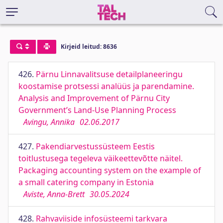
Kirjeid leitud: 8636
426.
Pärnu Linnavalitsuse detailplaneeringu
koostamise protsessi analüüs ja parendamine.
Analysis and Improvement of Pärnu City
Government’s Land-Use Planning Process
Avingu, Annika
02.06.2017
427.
Pakendiarvestussüsteem Eestis
toitlustusega tegeleva väikeettevõtte näitel.
Packaging accounting system on the example of
a small catering company in Estonia
Aviste, Anna-Brett
30.05.2024
428.
Rahvaviiside infosüsteemi tarkvara