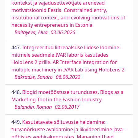
kontekst ja vajadusettevõtjate arenevad
motivatsioonid Eestis. Constrained entry,
institutional context, and evolving motivations of
necessity entrepreneurs in Estonia
Baitayeva, Alua
03.06.2026
447.
Integreeritud liitreaalsuse liidese loomine
mitmele seadmele IVAR laboris kasutades
HoloLens 2 prille. AR Interface integration for
multiple machinery in IVAR Lab using HoloLens 2
Bakradze, Sandro
06.06.2022
448.
Blogid moetööstuse turunduses. Blogs as a
Marketing Tool in the Fashion Industry
Balandin, Roman
02.06.2017
449.
Kasutatavate sõltuvuste haldamine:
turvanõrkuste avaldamine ja likvideerimine Java-
põhistes veebirakendustes. Managing Used