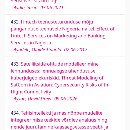
Sensitive Data in Logs
Aydın, Yasin
03.06.2021
432.
Fintech teenusteturunduse mõju
panganduse teenusele Nigeeria näitel. Effect of
Fintech Services on Marketing and Banking
Services in Nigeria
Ayodele, Olaide Tinuola
02.06.2017
433.
Satelliitside ohtude modelleerimine
lennunduses: lennuaegse ühenduvuse
küberjulgeolekuriskid. Threat Modeling of
SatCom in Aviation: Cybersecurity Risks of In-
Flight Connectivity
Ayson, David Drew
09.06.2026
434.
Tehisintellekti ja masinõppe mudelite
integreerimise teekide võrdlev analüüs ning
nende juurutamine kaasaegsetesse veebi- ja