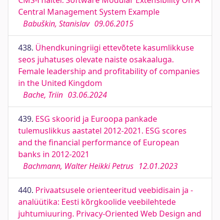
CMS-i näitel. Software Modular Extensibility On A
Central Management System Example
Babuškin, Stanislav
09.06.2015
438.
Ühendkuningriigi ettevõtete kasumlikkuse
seos juhatuses olevate naiste osakaaluga.
Female leadership and profitability of companies
in the United Kingdom
Bache, Triin
03.06.2024
439.
ESG skoorid ja Euroopa pankade
tulemuslikkus aastatel 2012-2021. ESG scores
and the financial performance of European
banks in 2012-2021
Bachmann, Walter Heikki Petrus
12.01.2023
440.
Privaatsusele orienteeritud veebidisain ja -
analüütika: Eesti kõrgkoolide veebilehtede
juhtumiuuring. Privacy-Oriented Web Design and