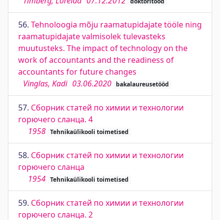
Timberg, Loreida
07.12.2012
doktoritööd
56.
Tehnoloogia mõju raamatupidajate tööle ning
raamatupidajate valmisolek tulevasteks
muutusteks. The impact of technology on the
work of accountants and the readiness of
accountants for future changes
Vinglas, Kadi
03.06.2020
bakalaureusetööd
57.
Сборник статей по химии и технологии
горючего сланца. 4
1958
Tehnikaülikooli toimetised
58.
Сборник статей по химии и технологии
горючего сланца
1954
Tehnikaülikooli toimetised
59.
Сборник статей по химии и технологии
горючего сланца. 2