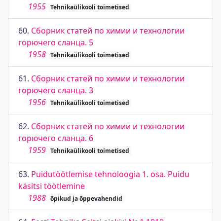
1955
Tehnikaülikooli toimetised
60.
Сборник статей по химии и технологии
горючего сланца. 5
1958
Tehnikaülikooli toimetised
61.
Сборник статей по химии и технологии
горючего сланца. 3
1956
Tehnikaülikooli toimetised
62.
Сборник статей по химии и технологии
горючего сланца. 6
1959
Tehnikaülikooli toimetised
63.
Puidutöötlemise tehnoloogia 1. osa. Puidu
käsitsi töötlemine
1988
õpikud ja õppevahendid