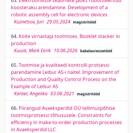
63.
Elektrooniliste seadmete jaoks robotiseeritud
koosteraku arendamine. Development of a
robotic assembly cell for electronic devices
Kuznetsov, Juri
29.05.2024
magistritööd
64.
Köite virnastaja tootmises. Booklet stacker in
production
Kuusk, Mark Eerik
10.06.2026
bakalaureusetööd
65.
Tootmise ja kvaliteedi kontrolli protsessi
parendamine Leibur AS-i näitel. Improvement of
Production and Quality Control Process on the
Example of Leibur AS
Kärber, Angelika
03.06.2021
magistritööd
66.
Piirangud Avaeksperdid OÜ tellimuspõhise
tootmisprotsessi tõhususele. Constraints for
efficiency in make-to-order production processes
in Avaeksperdid LLC