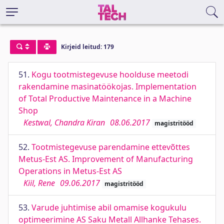
Kirjeid leitud: 179
51.
Kogu tootmistegevuse hoolduse meetodi
rakendamine masinatöökojas. Implementation
of Total Productive Maintenance in a Machine
Shop
Kestwal, Chandra Kiran
08.06.2017
magistritööd
52.
Tootmistegevuse parendamine ettevõttes
Metus-Est AS. Improvement of Manufacturing
Operations in Metus-Est AS
Kiil, Rene
09.06.2017
magistritööd
53.
Varude juhtimise abil omamise kogukulu
optimeerimine AS Saku Metall Allhanke Tehases.