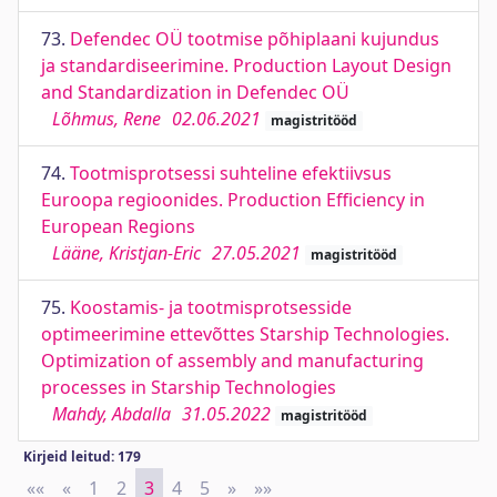
73.
Defendec OÜ tootmise põhiplaani kujundus
ja standardiseerimine. Production Layout Design
and Standardization in Defendec OÜ
Lõhmus, Rene
02.06.2021
magistritööd
74.
Tootmisprotsessi suhteline efektiivsus
Euroopa regioonides. Production Efficiency in
European Regions
Lääne, Kristjan-Eric
27.05.2021
magistritööd
75.
Koostamis- ja tootmisprotsesside
optimeerimine ettevõttes Starship Technologies.
Optimization of assembly and manufacturing
processes in Starship Technologies
Mahdy, Abdalla
31.05.2022
magistritööd
Kirjeid leitud: 179
««
First
«
Previous
1
2
3
4
5
»
Next
»»
Last