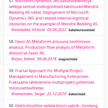
57.
Microsoft Dynamics 365 kasutuselevõtt ja
sellega seotud siselogistilised takistused Wendre
Bedding AS näitel. Deployment of Microsoft
Dynamics 365 and related internal logistical
obstacles on the example of Wendre Bedding AS
Konstaabel, Victoria
03.06.2022
bakalaureusetööd
58.
Favor AS Metaformi ärisuuna tootmisvoo
analüüs. Production flow analysis of Metaform
division at Favor AS
Korjus, Indrek
06.06.2018
magistritööd
59.
Fractal Approach for Multiple Project
Management in Manufacturing Enterprises.
Fraktaalne lähenemine multiprojekti juhtimisel
tööstusettevõtetes
Kramarenko, Sergei
22.12.2010
doktoritööd
60.
Elektrolüütilise vedela kloori vabrik : toodang