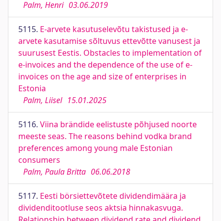
Palm, Henri
03.06.2019
5115.
E-arvete kasutuselevõtu takistused ja e-
arvete kasutamise sõltuvus ettevõtte vanusest ja
suurusest Eestis. Obstacles to implementation of
e-invoices and the dependence of the use of e-
invoices on the age and size of enterprises in
Estonia
Palm, Liisel
15.01.2025
5116.
Viina brändide eelistuste põhjused noorte
meeste seas. The reasons behind vodka brand
preferences among young male Estonian
consumers
Palm, Paula Britta
06.06.2018
5117.
Eesti börsiettevõtete dividendimäära ja
dividenditootluse seos aktsia hinnakasvuga.
Relationship between dividend rate and dividend