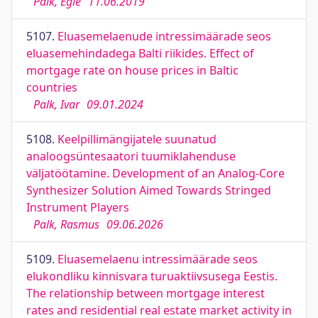
Palk, Egle
11.06.2019
5107.
Eluasemelaenude intressimäärade seos
eluasemehindadega Balti riikides. Effect of
mortgage rate on house prices in Baltic
countries
Palk, Ivar
09.01.2024
5108.
Keelpillimängijatele suunatud
analoogsüntesaatori tuumiklahenduse
väljatöötamine. Development of an Analog-Core
Synthesizer Solution Aimed Towards Stringed
Instrument Players
Palk, Rasmus
09.06.2026
5109.
Eluasemelaenu intressimäärade seos
elukondliku kinnisvara turuaktiivsusega Eestis.
The relationship between mortgage interest
rates and residential real estate market activity in