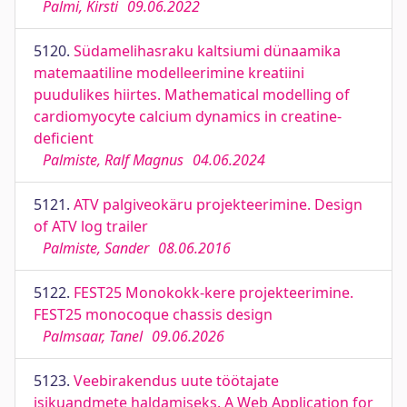
Palmi, Kirsti
09.06.2022
5120.
Südamelihasraku kaltsiumi dünaamika
matemaatiline modelleerimine kreatiini
puudulikes hiirtes. Mathematical modelling of
cardiomyocyte calcium dynamics in creatine-
deficient
Palmiste, Ralf Magnus
04.06.2024
5121.
ATV palgiveokäru projekteerimine. Design
of ATV log trailer
Palmiste, Sander
08.06.2016
5122.
FEST25 Monokokk-kere projekteerimine.
FEST25 monocoque chassis design
Palmsaar, Tanel
09.06.2026
5123.
Veebirakendus uute töötajate
isikuandmete haldamiseks. A Web Application for