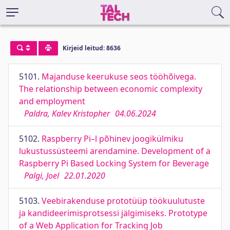
Kirjeid leitud: 8636
5101.
Majanduse keerukuse seos tööhõivega.
The relationship between economic complexity
and employment
Paldra, Kalev Kristopher
04.06.2024
5102.
Raspberry Pi–l põhinev joogikülmiku
lukustussüsteemi arendamine. Development of a
Raspberry Pi Based Locking System for Beverage
Palgi, Joel
22.01.2020
5103.
Veebirakenduse prototüüp töökuulutuste
ja kandideerimisprotsessi jälgimiseks. Prototype
of a Web Application for Tracking Job