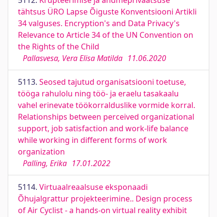
5112.
Krüpteerimise ja andmeprivaatsuse
tähtsus ÜRO Lapse Õiguste Konventsiooni Artikli
34 valguses. Encryption's and Data Privacy's
Relevance to Article 34 of the UN Convention on
the Rights of the Child
Pallasvesa, Vera Elisa Matilda
11.06.2020
5113.
Seosed tajutud organisatsiooni toetuse,
tööga rahulolu ning töö- ja eraelu tasakaalu
vahel erinevate töökorralduslike vormide korral.
Relationships between perceived organizational
support, job satisfaction and work-life balance
while working in different forms of work
organization
Palling, Erika
17.01.2022
5114.
Virtuaalreaalsuse eksponaadi
Õhujalgrattur projekteerimine.. Design process
of Air Cyclist - a hands-on virtual reality exhibit