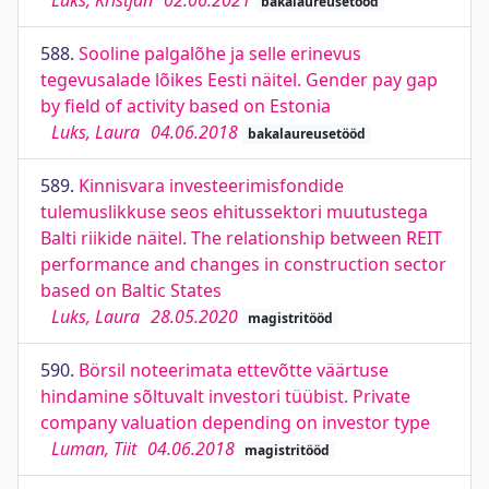
Luks, Kristjan
02.06.2021
bakalaureusetööd
588.
Sooline palgalõhe ja selle erinevus
tegevusalade lõikes Eesti näitel. Gender pay gap
by field of activity based on Estonia
Luks, Laura
04.06.2018
bakalaureusetööd
589.
Kinnisvara investeerimisfondide
tulemuslikkuse seos ehitussektori muutustega
Balti riikide näitel. The relationship between REIT
performance and changes in construction sector
based on Baltic States
Luks, Laura
28.05.2020
magistritööd
590.
Börsil noteerimata ettevõtte väärtuse
hindamine sõltuvalt investori tüübist. Private
company valuation depending on investor type
Luman, Tiit
04.06.2018
magistritööd