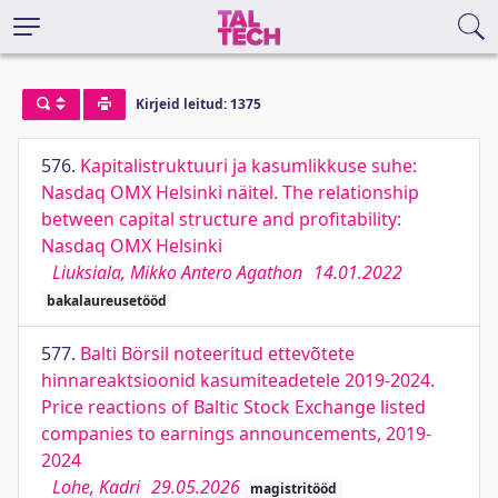
Kirjeid leitud: 1375
576.
Kapitalistruktuuri ja kasumlikkuse suhe:
Nasdaq OMX Helsinki näitel. The relationship
between capital structure and profitability:
Nasdaq OMX Helsinki
Liuksiala, Mikko Antero Agathon
14.01.2022
bakalaureusetööd
577.
Balti Börsil noteeritud ettevõtete
hinnareaktsioonid kasumiteadetele 2019-2024.
Price reactions of Baltic Stock Exchange listed
companies to earnings announcements, 2019-
2024
Lohe, Kadri
29.05.2026
magistritööd