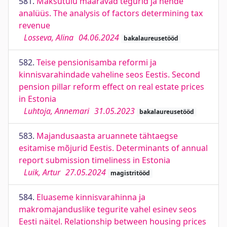
581.
Maksutulu määravad tegurid ja nende
analüüs. The analysis of factors determining tax
revenue
Losseva, Alina
04.06.2024
bakalaureusetööd
582.
Teise pensionisamba reformi ja
kinnisvarahindade vaheline seos Eestis. Second
pension pillar reform effect on real estate prices
in Estonia
Luhtoja, Annemari
31.05.2023
bakalaureusetööd
583.
Majandusaasta aruannete tähtaegse
esitamise mõjurid Eestis. Determinants of annual
report submission timeliness in Estonia
Luik, Artur
27.05.2024
magistritööd
584.
Eluaseme kinnisvarahinna ja
makromajanduslike tegurite vahel esinev seos
Eesti näitel. Relationship between housing prices