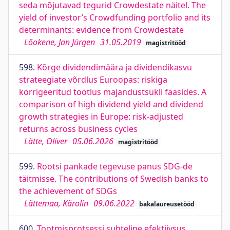
seda mõjutavad tegurid Crowdestate näitel. The
yield of investor’s Crowdfunding portfolio and its
determinants: evidence from Crowdestate
Lõokene, Jan Jürgen
31.05.2019
magistritööd
598.
Kõrge dividendimäära ja dividendikasvu
strateegiate võrdlus Euroopas: riskiga
korrigeeritud tootlus majandustsükli faasides. A
comparison of high dividend yield and dividend
growth strategies in Europe: risk-adjusted
returns across business cycles
Lätte, Oliver
05.06.2026
magistritööd
599.
Rootsi pankade tegevuse panus SDG-de
täitmisse. The contributions of Swedish banks to
the achievement of SDGs
Lättemaa, Kärolin
09.06.2022
bakalaureusetööd
600.
Tootmisprotsessi suhteline efektiivsus