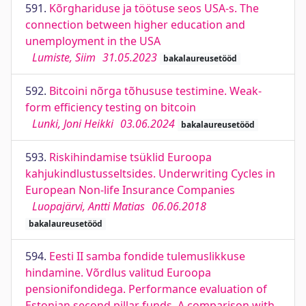
591.
Kõrghariduse ja töötuse seos USA-s. The
connection between higher education and
unemployment in the USA
Lumiste, Siim
31.05.2023
bakalaureusetööd
592.
Bitcoini nõrga tõhususe testimine. Weak-
form efficiency testing on bitcoin
Lunki, Joni Heikki
03.06.2024
bakalaureusetööd
593.
Riskihindamise tsüklid Euroopa
kahjukindlustusseltsides. Underwriting Cycles in
European Non-life Insurance Companies
Luopajärvi, Antti Matias
06.06.2018
bakalaureusetööd
594.
Eesti II samba fondide tulemuslikkuse
hindamine. Võrdlus valitud Euroopa
pensionifondidega. Performance evaluation of
Estonian second pillar funds. A comparison with