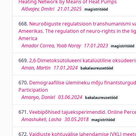
Heating Network by Means of Heat Pumps
Alõvajev, Dmitri
21.01.2025
magistritööd
668.
Neuroõiguste regulatsioon transhumanismi val
Ameerikas. The regulation of neuro-rights in the li
America
Amador Correa, Yoab Noray
17.01.2023
magistritööd
669.
2,6-Dimetoksütolueeni katalüütiline oksüdeeri
Aman, Martin
17.01.2024
bakalaureusetööd
670.
Demograafilise ülemineku mõju finantsturgude
Participation
Amanyo, Daniel
03.06.2024
bakalaureusetööd
671.
Veebipõhised tajueksperimendid. Online Perc
Amashukeli, Lasha
30.05.2018
magistritööd
672.
Vaidluste kohtuvälise lahendamise (VKL) meet