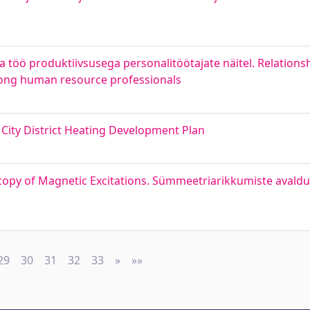
a töö produktiivsusega personalitöötajate näitel. Relation
mong human resource professionals
City District Heating Development Plan
opy of Magnetic Excitations. Sümmeetriarikkumiste avald
29
30
31
32
33
»
Next
»»
Last