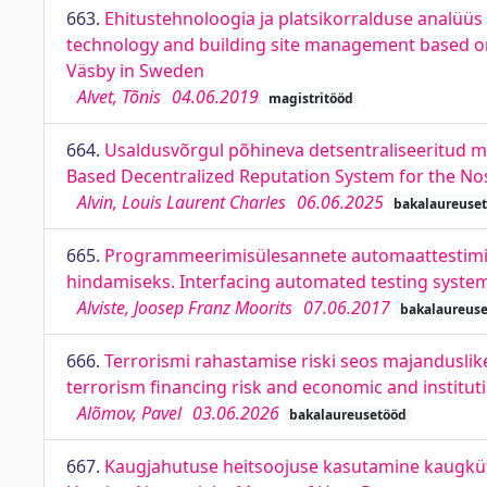
663.
Ehitustehnoloogia ja platsikorralduse analüüs 
technology and building site management based on 
Väsby in Sweden
Alvet, Tõnis
04.06.2019
magistritööd
664.
Usaldusvõrgul põhineva detsentraliseeritud m
Based Decentralized Reputation System for the No
Alvin, Louis Laurent Charles
06.06.2025
bakalaureuse
665.
Programmeerimisülesannete automaattestimiss
hindamiseks. Interfacing automated testing system
Alviste, Joosep Franz Moorits
07.06.2017
bakalaureus
666.
Terrorismi rahastamise riski seos majanduslike
terrorism financing risk and economic and institut
Alõmov, Pavel
03.06.2026
bakalaureusetööd
667.
Kaugjahutuse heitsoojuse kasutamine kaugkütte