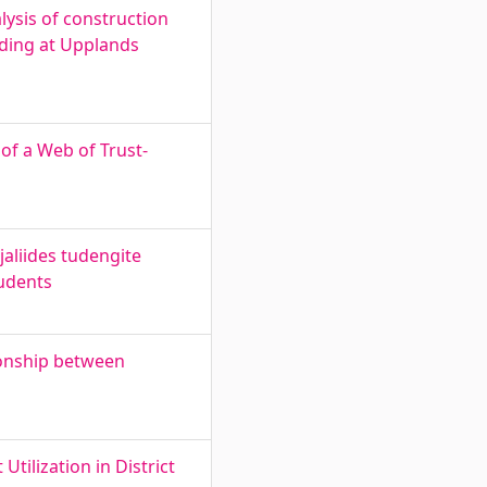
lysis of construction
lding at Upplands
of a Web of Trust-
aliides tudengite
tudents
tionship between
ilization in District