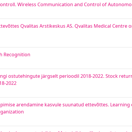
kontroll. Wireless Communication and Control of Autonomo
tevõttes Qvalitas Arstikeskus AS. Qvalitas Medical Centre
h Recognition
ngi ostutehingute järgselt perioodil 2018-2022. Stock retur
18-2022
õppimise arendamine kasvule suunatud ettevõttes. Learning
rganization