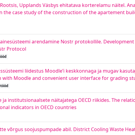
Rootsis, Upplands Väsbys ehitatava korterelamu näitel. Ana
the case study of the construction of the apartement bui
ainesüsteemi arendamine Nostr protokollile. Development 
str Protocol
tööd
üsteemi liidestus Moodle’i keskkonnaga ja mugav kasutaj
 with Moodle and convenient user interface for grading s
etööd
 ja institutsionaalsete näitajatega OECD riikides. The rela
ional indicators in OECD countries
 võrgus soojuspumpade abil. District Cooling Waste Heat Ut