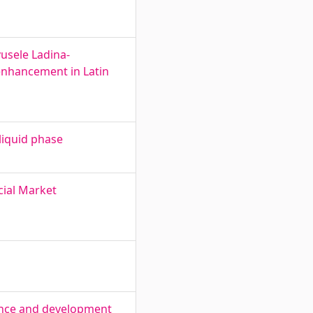
usele Ladina-
 enhancement in Latin
liquid phase
cial Market
nance and development