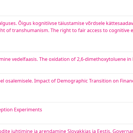
guses. Õigus kognitiivse täiustamise võrdsele kättesaadav
ght of transhumanism. The right to fair access to cognitive
mine vedelfaasis. The oxidation of 2,6-dimethoxytoluene in 
l osalemisele. Impact of Demographic Transition on Finan
eption Experiments
odite juhtimine ja arendamine Slovakkias ja Eestis. Gover