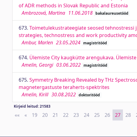
of ADR methods in Slovak Republic and Estonia
Ambrozová, Martina
11.06.2018
bakalaureusetööd
673.
Toimetulekustrateegiate seosed tehnostressi j
strategies, technostress and work productivity a
Ambur, Marlen
23.05.2024
magistritööd
674.
Ülemiste City kaugkütte arengukava. Ülemiste 
Amelin, Georgi
03.06.2022
magistritööd
675.
Symmetry Breaking Revealed by THz Spectrosc
magnetergastuste teraherts-spektrites
Amelin, Kirill
30.08.2022
doktoritööd
Kirjeid leitud: 21583
««
First
«
Previous
19
20
21
22
23
24
25
26
27
28