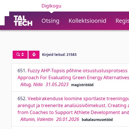
Digikogu
Otsing
Kollektsioonid
Regis
Kirjeid leitud: 21583
651.
Fuzzy AHP-Topsis põhine otsustustusprotsess 
Approach For Evaluating Green Energy Alternatives
Altug, Nida
31.05.2023
magistritööd
652.
Veebirakenduse loomine sportlaste treeningpäe
arengut ja treenerite analüüsivõimekust. Creating
from Coaches to Support Athlete Development and 
Altunin, Valentin
20.01.2026
bakalaureusetööd