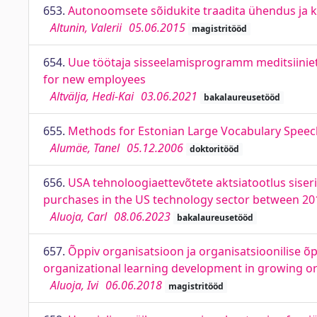
653.
Autonoomsete sõidukite traadita ühendus ja 
Altunin, Valerii
05.06.2015
magistritööd
654.
Uue töötaja sisseelamisprogramm meditsiiniet
for new employees
Altvälja, Hedi-Kai
03.06.2021
bakalaureusetööd
655.
Methods for Estonian Large Vocabulary Speec
Alumäe, Tanel
05.12.2006
doktoritööd
656.
USA tehnoloogiaettevõtete aktsiatootlus siseri
purchases in the US technology sector between 20
Aluoja, Carl
08.06.2023
bakalaureusetööd
657.
Õppiv organisatsioon ja organisatsioonilise 
organizational learning development in growing o
Aluoja, Ivi
06.06.2018
magistritööd