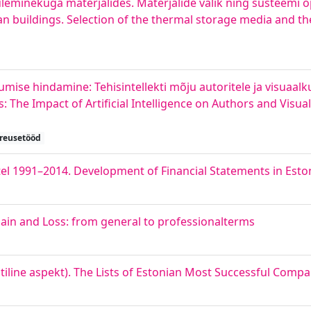
leminekuga materjalides. Materjalide valik ning süsteemi 
n buildings. Selection of the thermal storage media and th
mise hindamine: Tehisintellekti mõju autoritele ja visuaalk
The Impact of Artificial Intelligence on Authors and Visual 
reusetööd
tel 1991–2014. Development of Financial Statements in Esto
Gain and Loss: from general to professionalterms
iline aspekt). The Lists of Estonian Most Successful Compan