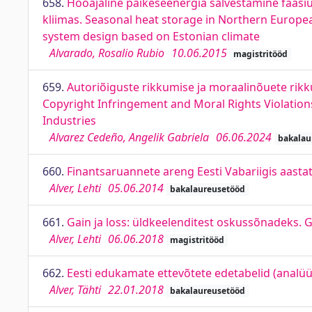
658.
Hooajaline päikeseenergia salvestamine faasiü
kliimas. Seasonal heat storage in Northern Europea
system design based on Estonian climate
Alvarado, Rosalio Rubio
10.06.2015
magistritööd
659.
Autoriõiguste rikkumise ja moraalinõuete rikku
Copyright Infringement and Moral Rights Violations: 
Industries
Alvarez Cedeño, Angelik Gabriela
06.06.2024
bakalau
660.
Finantsaruannete areng Eesti Vabariigis aasta
Alver, Lehti
05.06.2014
bakalaureusetööd
661.
Gain ja loss: üldkeelenditest oskussõnadeks. 
Alver, Lehti
06.06.2018
magistritööd
662.
Eesti edukamate ettevõtete edetabelid (analüüt
Alver, Tähti
22.01.2018
bakalaureusetööd