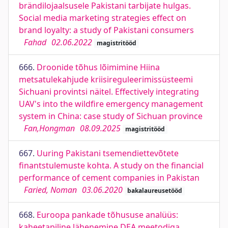
brändilojaalsusele Pakistani tarbijate hulgas.
Social media marketing strategies effect on
brand loyalty: a study of Pakistani consumers
Fahad
02.06.2022
magistritööd
666.
Droonide tõhus lõimimine Hiina
metsatulekahjude kriisireguleerimissüsteemi
Sichuani provintsi näitel. Effectively integrating
UAV's into the wildfire emergency management
system in China: case study of Sichuan province
Fan,Hongman
08.09.2025
magistritööd
667.
Uuring Pakistani tsemendiettevõtete
finantstulemuste kohta. A study on the financial
performance of cement companies in Pakistan
Faried, Noman
03.06.2020
bakalaureusetööd
668.
Euroopa pankade tõhususe analüüs:
kaheetapiline lähenemine DEA meetodiga.