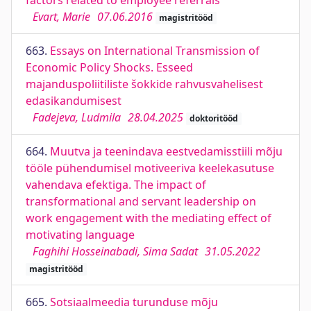
factors related to employee referrals
Evart, Marie
07.06.2016
magistritööd
663.
Essays on International Transmission of
Economic Policy Shocks. Esseed
majanduspoliitiliste šokkide rahvusvahelisest
edasikandumisest
Fadejeva, Ludmila
28.04.2025
doktoritööd
664.
Muutva ja teenindava eestvedamisstiili mõju
tööle pühendumisel motiveeriva keelekasutuse
vahendava efektiga. The impact of
transformational and servant leadership on
work engagement with the mediating effect of
motivating language
Faghihi Hosseinabadi, Sima Sadat
31.05.2022
magistritööd
665.
Sotsiaalmeedia turunduse mõju