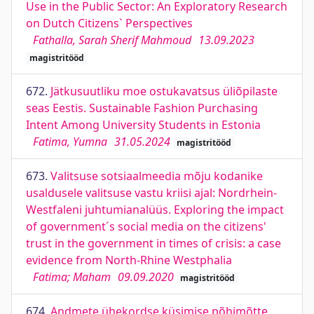
Use in the Public Sector: An Exploratory Research
on Dutch Citizens` Perspectives
Fathalla, Sarah Sherif Mahmoud
13.09.2023
magistritööd
672.
Jätkusuutliku moe ostukavatsus üliõpilaste
seas Eestis. Sustainable Fashion Purchasing
Intent Among University Students in Estonia
Fatima, Yumna
31.05.2024
magistritööd
673.
Valitsuse sotsiaalmeedia mõju kodanike
usaldusele valitsuse vastu kriisi ajal: Nordrhein-
Westfaleni juhtumianalüüs. Exploring the impact
of government´s social media on the citizens'
trust in the government in times of crisis: a case
evidence from North-Rhine Westphalia
Fatima; Maham
09.09.2020
magistritööd
674.
Andmete ühekordse küsimise põhimõtte