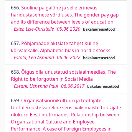
656.
Sooline palgalõhe ja selle erinevus
haridustasemete võrdluses. The gender pay gap
and its difference between levels of education
Ester, Lise-Christelle
05.06.2020
bakalaureusetööd
657.
Põhjamaade aktsiate tähestikuline
kõrvalekalle. Alphabetic bias in nordic stocks
Estola, Leo Asmund
06.06.2022
bakalaureusetööd
658.
Õigus olla unustatud sotsiaalmeedias. The
Right to be forgotten in Social Media
Ezeani, Uchenna Paul
06.06.2017
bakalaureusetööd
659.
Organisatsioonikultuuri ja töötajate
töötulemuste vaheline seos: välismaiste töötajate
olukord Eesti idufirmades. Relationship between
Organizational Culture and Employee
Performance: A case of Foreign Employees in