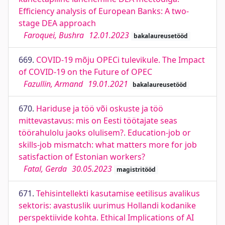
Efficiency analysis of European Banks: A two-
stage DEA approach
Faroquei, Bushra
12.01.2023
bakalaureusetööd
669.
COVID-19 mõju OPECi tulevikule. The Impact
of COVID-19 on the Future of OPEC
Fazullin, Armand
19.01.2021
bakalaureusetööd
670.
Hariduse ja töö või oskuste ja töö
mittevastavus: mis on Eesti töötajate seas
töörahulolu jaoks olulisem?. Education-job or
skills-job mismatch: what matters more for job
satisfaction of Estonian workers?
Fatal, Gerda
30.05.2023
magistritööd
671.
Tehisintellekti kasutamise eetilisus avalikus
sektoris: avastuslik uurimus Hollandi kodanike
perspektiivide kohta. Ethical Implications of AI