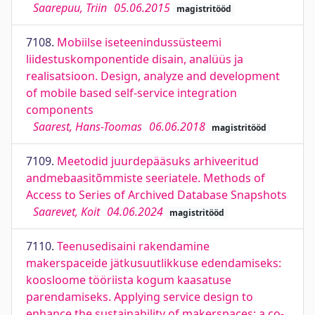
Saarepuu, Triin
05.06.2015
magistritööd
7108.
Mobiilse iseteenindussüsteemi
liidestuskomponentide disain, analüüs ja
realisatsioon. Design, analyze and development
of mobile based self-service integration
components
Saarest, Hans-Toomas
06.06.2018
magistritööd
7109.
Meetodid juurdepääsuks arhiveeritud
andmebaasitõmmiste seeriatele. Methods of
Access to Series of Archived Database Snapshots
Saarevet, Koit
04.06.2024
magistritööd
7110.
Teenusedisaini rakendamine
makerspaceide jätkusuutlikkuse edendamiseks:
koosloome tööriista kogum kaasatuse
parendamiseks. Applying service design to
enhance the sustainability of makerspaces: a co-