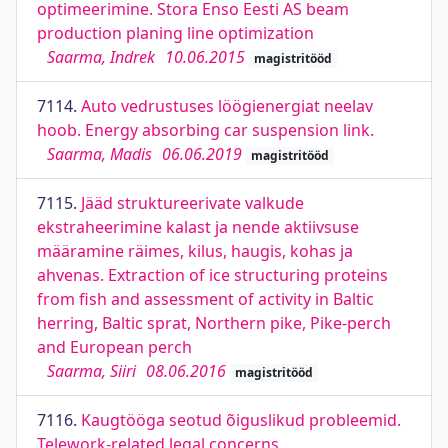
optimeerimine. Stora Enso Eesti AS beam
production planing line optimization
Saarma, Indrek
10.06.2015
magistritööd
7114.
Auto vedrustuses löögienergiat neelav
hoob. Energy absorbing car suspension link.
Saarma, Madis
06.06.2019
magistritööd
7115.
Jääd struktureerivate valkude
ekstraheerimine kalast ja nende aktiivsuse
määramine räimes, kilus, haugis, kohas ja
ahvenas. Extraction of ice structuring proteins
from fish and assessment of activity in Baltic
herring, Baltic sprat, Northern pike, Pike-perch
and European perch
Saarma, Siiri
08.06.2016
magistritööd
7116.
Kaugtööga seotud õiguslikud probleemid.
Telework-related legal concerns