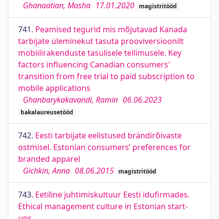
Ghanaatian, Masha
17.01.2020
magistritööd
741.
Peamised tegurid mis mõjutavad Kanada
tarbijate üleminekut tasuta prooviversioonilt
mobiilirakenduste tasulisele tellimusele. Key
factors influencing Canadian consumers'
transition from free trial to paid subscription to
mobile applications
Ghanbarykakavandi, Ramin
06.06.2023
bakalaureusetööd
742.
Eesti tarbijate eelistused brändirõivaste
ostmisel. Estonian consumers’ preferences for
branded apparel
Gichkin, Anna
08.06.2015
magistritööd
743.
Eetiline juhtimiskultuur Eesti idufirmades.
Ethical management culture in Estonian start-
ups