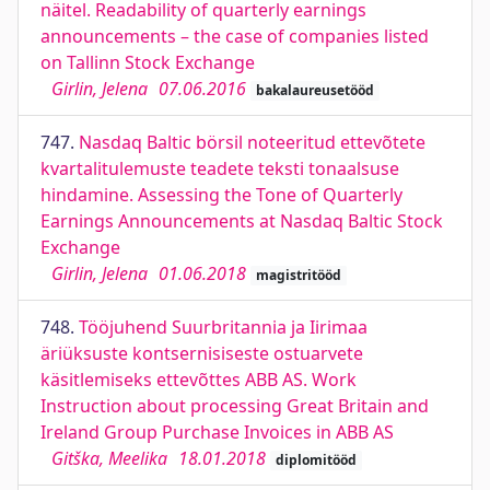
näitel. Readability of quarterly earnings
announcements – the case of companies listed
on Tallinn Stock Exchange
Girlin, Jelena
07.06.2016
bakalaureusetööd
747.
Nasdaq Baltic börsil noteeritud ettevõtete
kvartalitulemuste teadete teksti tonaalsuse
hindamine. Assessing the Tone of Quarterly
Earnings Announcements at Nasdaq Baltic Stock
Exchange
Girlin, Jelena
01.06.2018
magistritööd
748.
Tööjuhend Suurbritannia ja Iirimaa
äriüksuste kontsernisiseste ostuarvete
käsitlemiseks ettevõttes ABB AS. Work
Instruction about processing Great Britain and
Ireland Group Purchase Invoices in ABB AS
Gitška, Meelika
18.01.2018
diplomitööd