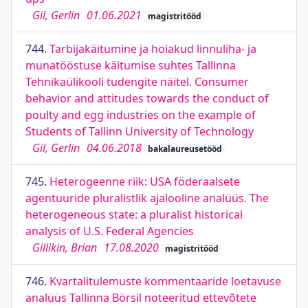
Gil, Gerlin
01.06.2021
magistritööd
744.
Tarbijakäitumine ja hoiakud linnuliha- ja
munatööstuse käitumise suhtes Tallinna
Tehnikaülikooli tudengite näitel. Consumer
behavior and attitudes towards the conduct of
poulty and egg industries on the example of
Students of Tallinn University of Technology
Gil, Gerlin
04.06.2018
bakalaureusetööd
745.
Heterogeenne riik: USA föderaalsete
agentuuride pluralistlik ajalooline analüüs. The
heterogeneous state: a pluralist historical
analysis of U.S. Federal Agencies
Gillikin, Brian
17.08.2020
magistritööd
746.
Kvartalitulemuste kommentaaride loetavuse
analüüs Tallinna Börsil noteeritud ettevõtete