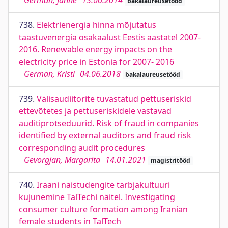
German, Janne
13.06.2014
bakalaureusetööd
738.
Elektrienergia hinna mõjutatus
taastuvenergia osakaalust Eestis aastatel 2007-
2016. Renewable energy impacts on the
electricity price in Estonia for 2007- 2016
German, Kristi
04.06.2018
bakalaureusetööd
739.
Välisaudiitorite tuvastatud pettuseriskid
ettevõtetes ja pettuseriskidele vastavad
auditiprotseduurid. Risk of fraud in companies
identified by external auditors and fraud risk
corresponding audit procedures
Gevorgjan, Margarita
14.01.2021
magistritööd
740.
Iraani naistudengite tarbjakultuuri
kujunemine TalTechi näitel. Investigating
consumer culture formation among Iranian
female students in TalTech