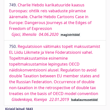
749.
Charlie Hebdo karikatuuride kaasus
Euroopas: ohtlik reis vabaduste piiramise
ääremaile. Charlie Hebdo Cartoons Case in
Europe: Dangerous Journeys at the Edges of
Freedom of Expression
Gjaci, Xhensila
04.06.2020
magistritööd
750.
Regulatsioon vältimaks topelt maksustamist
EL Liidu Liikmete ja Vene Föderatsiooni vahel.
Topeltmaksustamise esinemine
topeltmaksustamise lepingutes OECD
näidiskonventsiooni alusel. Regulation to avoid
double Taxation between EU member states and
the Russian Federation. Occurrence of double
non-taxation in the retrospective of double tax
treaties on the basis of OECD model convention
Gladenkaya, Kseniya
22.01.2019
bakalaureusetööd
Kirjeid leitud: 5643