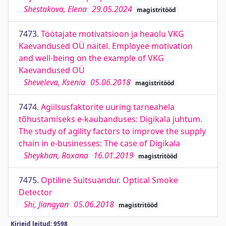
Shestakova, Elena
29.05.2024
magistritööd
7473.
Töötajate motivatsioon ja heaolu VKG
Kaevandused OÜ näitel. Employee motivation
and well-being on the example of VKG
Kaevandused OÜ
Sheveleva, Ksenia
05.06.2018
magistritööd
7474.
Agiilsusfaktorite uuring tarneahela
tõhustamiseks e-kaubanduses: Digikala juhtum.
The study of agility factors to improve the supply
chain in e-businesses: The case of Digikala
Sheykhan, Roxana
16.01.2019
magistritööd
7475.
Optiline Suitsuandur. Optical Smoke
Detector
Shi, Jiangyan
05.06.2018
magistritööd
Kirjeid leitud: 9598