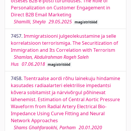
otseses B2B e-posti turunduses. The Role of
Personalization on Customer Engagement in
Direct B2B Email Marketing
Shamilli, Sheyla
29.05.2025
magistritööd
7457.
Immigratsiooni julgeolekustamine ja selle
korrelatsioon terrorismiga. The Securitization of
Immigration and Its Correlation with Terrorism
Shamlan, Abdulrahman Rageh Saleh
Hus
07.06.2018
magistritööd
7458.
Tsentraalse aordi rõhu lainekuju hindamine
kasutades radiaalarteri elektrilise impedantsi
kõvera sobitamist ja närvivõrgul põhinevat
lähenemist. Estimation of Central Aortic Pressure
Waveform from Radial Artery Electrical Bio-
Impedance Using Curve Fitting and Neural
Network Approaches
Shams Ghahfaraokhi, Parham
20.01.2020