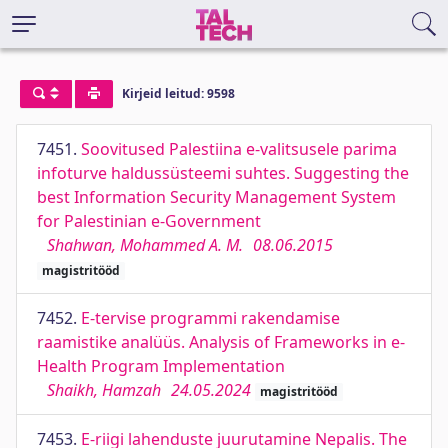
Kirjeid leitud: 9598
7451.
Soovitused Palestiina e-valitsusele parima
infoturve haldussüsteemi suhtes. Suggesting the
best Information Security Management System
for Palestinian e-Government
Shahwan, Mohammed A. M.
08.06.2015
magistritööd
7452.
E-tervise programmi rakendamise
raamistike analüüs. Analysis of Frameworks in e-
Health Program Implementation
Shaikh, Hamzah
24.05.2024
magistritööd
7453.
E-riigi lahenduste juurutamine Nepalis. The