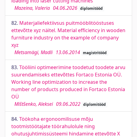
loading into laser cutting machines
Mazeina, Valeria
04.06.2026
diplomitööd
82.
Materjaliefektiivsus puitmööblitööstuses
ettevõtte xyz näitel. Material efficiency in wooden
furniture industry on the example of company
xyz
Metsamägi, Madli
13.06.2014
magistritööd
83.
Tööliini optimeerimine toodetud toodete arvu
suurendamiseks ettevõttes Fortaco Estonia OÜ.
Working line optimization to increase the
number of products produced in Fortaco Estonia
OÜ
Mištšenko, Aleksei
09.06.2022
diplomitööd
84.
Töökoha ergonoomilisuse mõju
tootmistöötajate töörahulolule ning
ohutusjuhtimissüsteemi hindamine ettevõtte X