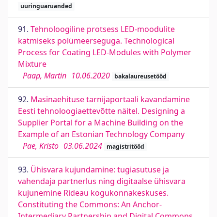
uuringuaruanded
91.
Tehnoloogiline protsess LED-moodulite
katmiseks polümeerseguga. Technological
Process for Coating LED-Modules with Polymer
Mixture
Paap, Martin
10.06.2020
bakalaureusetööd
92.
Masinaehituse tarnijaportaali kavandamine
Eesti tehnoloogiaettevõtte näitel. Designing a
Supplier Portal for a Machine Building on the
Example of an Estonian Technology Company
Pae, Kristo
03.06.2024
magistritööd
93.
Ühisvara kujundamine: tugiasutuse ja
vahendaja partnerlus ning digitaalse ühisvara
kujunemine Rideau kogukonnakeskuses.
Constituting the Commons: An Anchor-
Intermediary Partnership and Digital Commons