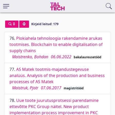
Kirjeid leitud: 179
76.
Plokiahela tehnoloogia rakendamine arukas
tootmises. Blockchain to enable digitalisation of
supply chains
Maistrenko, Bohdan
06.06.2022
bakalaureusetööd
77.
AS Matek tootmis-majandustegevuse
analüüs. Analysis of the production and business
processes of AS Matek
Maistruk, Pjotr
07.06.2017
magistritööd
78.
Uue toote juurutusprotsessi parendamine
ettevõtte PKC Group näitel. New product
implementation process improvement in PKC