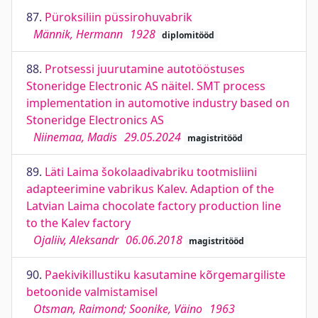
87.
Püroksiliin püssirohuvabrik
Männik, Hermann
1928
diplomitööd
88.
Protsessi juurutamine autotööstuses
Stoneridge Electronic AS näitel. SMT process
implementation in automotive industry based on
Stoneridge Electronics AS
Niinemaa, Madis
29.05.2024
magistritööd
89.
Läti Laima šokolaadivabriku tootmisliini
adapteerimine vabrikus Kalev. Adaption of the
Latvian Laima chocolate factory production line
to the Kalev factory
Ojaliiv, Aleksandr
06.06.2018
magistritööd
90.
Paekivikillustiku kasutamine kõrgemargiliste
betoonide valmistamisel
Otsman, Raimond; Soonike, Väino
1963