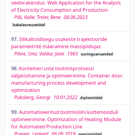
veebirakendus. Web Application for the Analysis
of Electricity Consumption and Production
Pilli, Kalle; Treier, Rene
08.06.2023
bakalaureusetööd
97.
Silikaltsiidisegu osakeste trajektooride
parameetrite määramine massipildujas
Pilvre, Uno; Valdur, Jaan
1965
uuringuaruanded
98.
Konteineri uste tootmisprotsessi
väljatöötamine ja optimeerimine. Container door
manufacturing process development and
optimization
Puksberg, Georgi
10.01.2022
diplomitööd
99.
Automatiseeritud tootmisliini küttemooduli
optimeerimine. Optimization of Heating Module
for Automated Production Line
Pungas, Lennart
06.06.2018
magistritööd