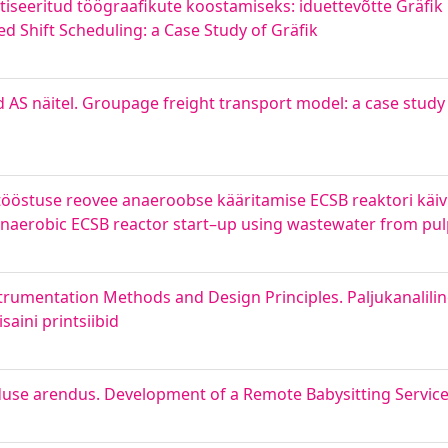
seeritud töögraafikute koostamiseks: iduettevõtte Gräfik 
 Shift Scheduling: a Case Study of Gräfik
S näitel. Groupage freight transport model: a case stud
östuse reovee anaeroobse kääritamise ECSB reaktori käivi
anaerobic ECSB reactor start–up using wastewater from pul
rumentation Methods and Design Principles. Paljukanalili
aini printsiibid
duse arendus. Development of a Remote Babysitting Servic