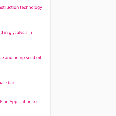
onstruction technology
 in glycolysis in
ace and hemp seed oil
snackbar
Plan Application to