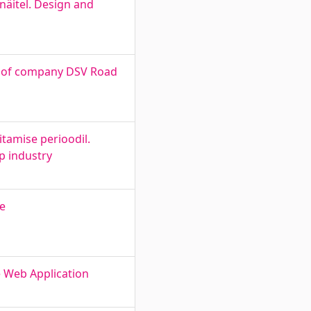
näitel. Design and
y of company DSV Road
tamise perioodil.
p industry
ne
e Web Application