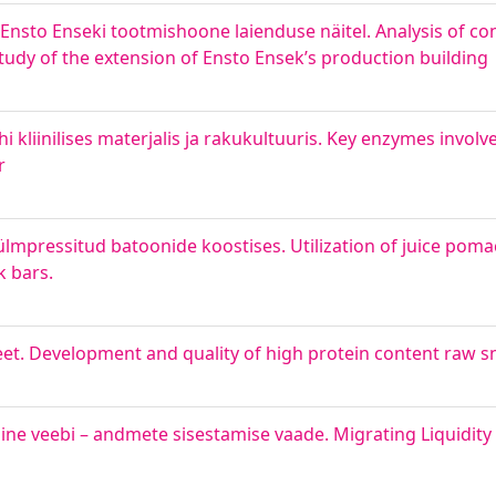
 Ensto Enseki tootmishoone laienduse näitel. Analysis of c
udy of the extension of Ensto Ensek’s production building
liinilises materjalis ja rakukultuuris. Key enzymes involved
r
ülmpressitud batoonide koostises. Utilization of juice pom
k bars.
eet. Development and quality of high protein content raw 
ne veebi – andmete sisestamise vaade. Migrating Liquidity 