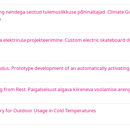
ng nendega seotud tulemuslikkuse põhinäitajad. Climate Go
m
a elektrirula projekteerimine. Custom electric skateboard 
dus. Prototype development of an automatically activating
g from Rest. Paigalseisust algava kiireneva voolamise aren
ery for Outdoor Usage in Cold Temperatures