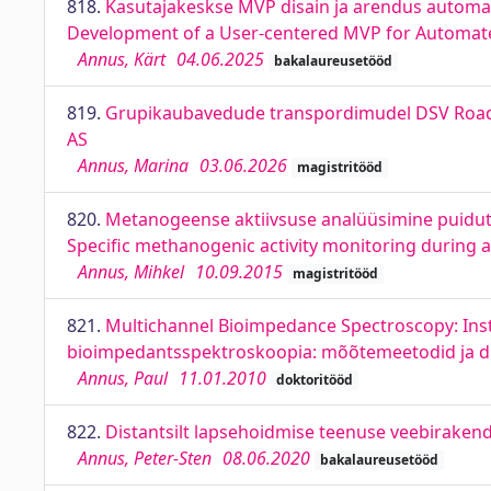
818.
Kasutajakeskse MVP disain ja arendus automati
Development of a User-centered MVP for Automated
Annus, Kärt
04.06.2025
bakalaureusetööd
819.
Grupikaubavedude transpordimudel DSV Road A
AS
Annus, Marina
03.06.2026
magistritööd
820.
Metanogeense aktiivsuse analüüsimine puidutö
Specific methanogenic activity monitoring during 
Annus, Mihkel
10.09.2015
magistritööd
821.
Multichannel Bioimpedance Spectroscopy: Inst
bioimpedantsspektroskoopia: mõõtemeetodid ja dis
Annus, Paul
11.01.2010
doktoritööd
822.
Distantsilt lapsehoidmise teenuse veebiraken
Annus, Peter-Sten
08.06.2020
bakalaureusetööd