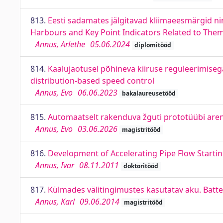
813.
Eesti sadamates jälgitavad kliimaeesmärgid ni
Harbours and Key Point Indicators Related to The
Annus, Arlethe
05.06.2024
diplomitööd
814.
Kaalujaotusel põhineva kiiruse reguleerimiseg
distribution-based speed control
Annus, Evo
06.06.2023
bakalaureusetööd
815.
Automaatselt rakenduva žguti prototüübi aren
Annus, Evo
03.06.2026
magistritööd
816.
Development of Accelerating Pipe Flow Startin
Annus, Ivar
08.11.2011
doktoritööd
817.
Külmades välitingimustes kasutatav aku. Batt
Annus, Karl
09.06.2014
magistritööd