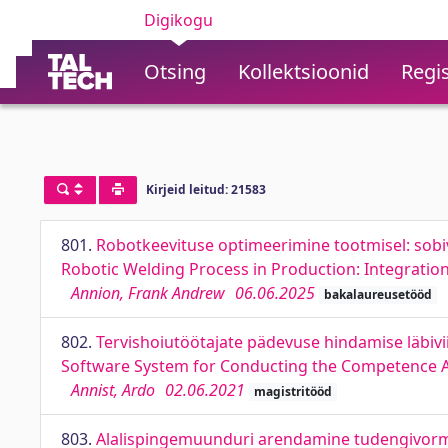
Digikogu
Otsing
Kollektsioonid
Regis
Kirjeid leitud: 21583
801.
Robotkeevituse optimeerimine tootmisel: sobiv
Robotic Welding Process in Production: Integration
Annion, Frank Andrew
06.06.2025
bakalaureusetööd
802.
Tervishoiutöötajate pädevuse hindamise läbiv
Software System for Conducting the Competence A
Annist, Ardo
02.06.2021
magistritööd
803.
Alalispingemuunduri arendamine tudengivormel