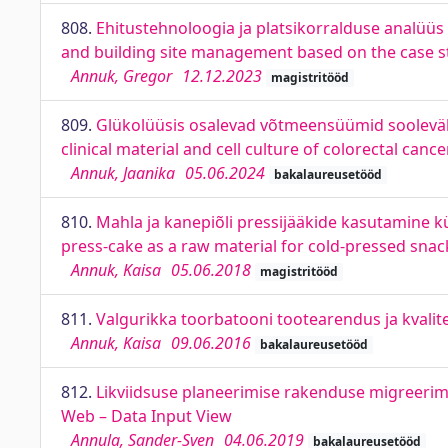
808.
Ehitustehnoloogia ja platsikorralduse analüüs
and building site management based on the case st
Annuk, Gregor
12.12.2023
magistritööd
809.
Glükolüüsis osalevad võtmeensüümid soolevähi k
clinical material and cell culture of colorectal cance
Annuk, Jaanika
05.06.2024
bakalaureusetööd
810.
Mahla ja kanepiõli pressijääkide kasutamine k
press-cake as a raw material for cold-pressed snac
Annuk, Kaisa
05.06.2018
magistritööd
811.
Valgurikka toorbatooni tootearendus ja kvalit
Annuk, Kaisa
09.06.2016
bakalaureusetööd
812.
Likviidsuse planeerimise rakenduse migreerimi
Web – Data Input View
Annula, Sander-Sven
04.06.2019
bakalaureusetööd