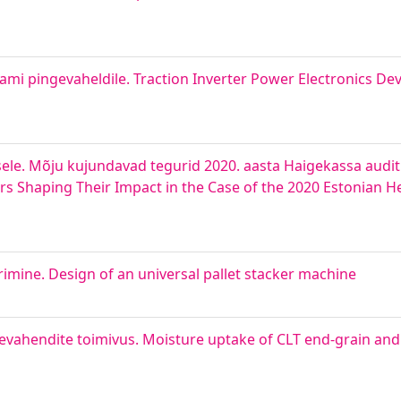
ami pingevaheldile. Traction Inverter Power Electronics D
isele. Mõju kujundavad tegurid 2020. aasta Haigekassa auditi
ors Shaping Their Impact in the Case of the 2020 Estonian 
rimine. Design of an universal pallet stacker machine
tsevahendite toimivus. Moisture uptake of CLT end-grain a