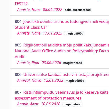
FEST22
Anniste, Hans
08.06.2022
bakalaureusetööd
804.
Jõuelektroonika arendus tudengivormeli veoaj
Student Class Car
Anniste, Hans
17.01.2025
magistritööd
805.
Riigikontrolli auditite mõju poliitikakujundam
National Audit Office Audits on Policymaking: Fact
Audit
Anniste, Pipa
03.06.2026
magistritööd
806.
Universaalse kaubaaluste virnastaja projektee
Annival, Haivo
12.01.2022
magistritööd
807.
Ristkihtliimpuidu veeimavus ja lõikeserva kai
assessment of protection measures
Annuk, Alvar
10.06.2020
magistritööd