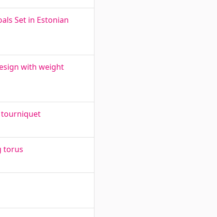
als Set in Estonian
design with weight
 tourniquet
g torus