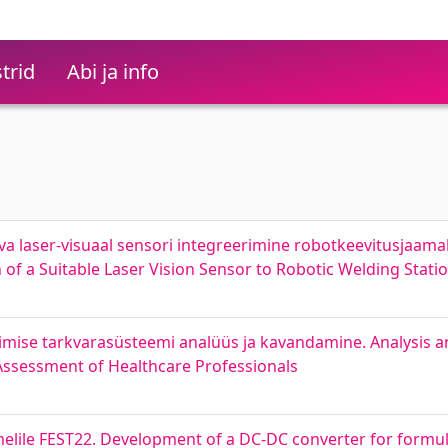
trid
Abi ja info
a laser-visuaal sensori integreerimine robotkeevitusjaamal
 of a Suitable Laser Vision Sensor to Robotic Welding Stati
iimise tarkvarasüsteemi analüüs ja kavandamine. Analysis a
ssessment of Healthcare Professionals
ile FEST22. Development of a DC-DC converter for formula