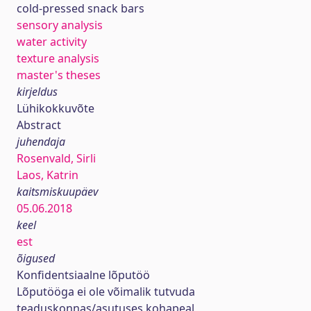
cold-pressed snack bars
sensory analysis
water activity
texture analysis
master's theses
kirjeldus
Lühikokkuvõte
Abstract
juhendaja
Rosenvald, Sirli
Laos, Katrin
kaitsmiskuupäev
05.06.2018
keel
est
õigused
Konfidentsiaalne lõputöö
Lõputööga ei ole võimalik tutvuda
teaduskonnas/asutuses kohapeal