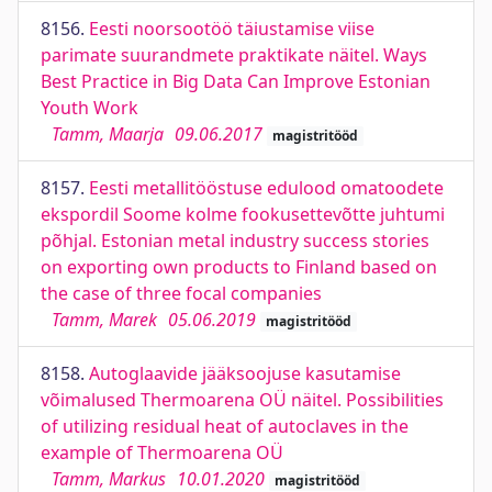
8156.
Eesti noorsootöö täiustamise viise
parimate suurandmete praktikate näitel. Ways
Best Practice in Big Data Can Improve Estonian
Youth Work
Tamm, Maarja
09.06.2017
magistritööd
8157.
Eesti metallitööstuse edulood omatoodete
ekspordil Soome kolme fookusettevõtte juhtumi
põhjal. Estonian metal industry success stories
on exporting own products to Finland based on
the case of three focal companies
Tamm, Marek
05.06.2019
magistritööd
8158.
Autoglaavide jääksoojuse kasutamise
võimalused Thermoarena OÜ näitel. Possibilities
of utilizing residual heat of autoclaves in the
example of Thermoarena OÜ
Tamm, Markus
10.01.2020
magistritööd