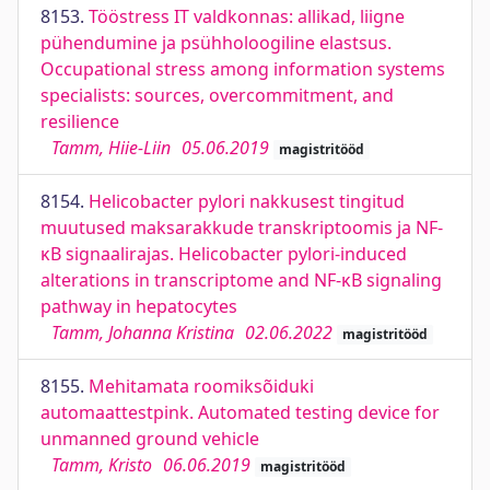
8153.
Tööstress IT valdkonnas: allikad, liigne
pühendumine ja psühholoogiline elastsus.
Occupational stress among information systems
specialists: sources, overcommitment, and
resilience
Tamm, Hiie-Liin
05.06.2019
magistritööd
8154.
Helicobacter pylori nakkusest tingitud
muutused maksarakkude transkriptoomis ja NF-
κB signaalirajas. Helicobacter pylori-induced
alterations in transcriptome and NF-κB signaling
pathway in hepatocytes
Tamm, Johanna Kristina
02.06.2022
magistritööd
8155.
Mehitamata roomiksõiduki
automaattestpink. Automated testing device for
unmanned ground vehicle
Tamm, Kristo
06.06.2019
magistritööd