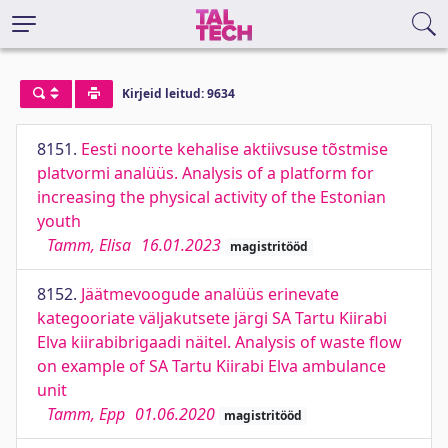
Kirjeid leitud: 9634
8151.
Eesti noorte kehalise aktiivsuse tõstmise
platvormi analüüs. Analysis of a platform for
increasing the physical activity of the Estonian
youth
Tamm, Elisa
16.01.2023
magistritööd
8152.
Jäätmevoogude analüüs erinevate
kategooriate väljakutsete järgi SA Tartu Kiirabi
Elva kiirabibrigaadi näitel. Analysis of waste flow
on example of SA Tartu Kiirabi Elva ambulance
unit
Tamm, Epp
01.06.2020
magistritööd