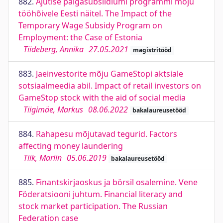
882.
Ajutise palgasubsiidiumi programmi mõju
tööhõivele Eesti näitel. The Impact of the
Temporary Wage Subsidy Program on
Employment: the Case of Estonia
Tiideberg, Annika
27.05.2021
magistritööd
883.
Jaeinvestorite mõju GameStopi aktsiale
sotsiaalmeedia abil. Impact of retail investors on
GameStop stock with the aid of social media
Tiigimäe, Markus
08.06.2022
bakalaureusetööd
884.
Rahapesu mõjutavad tegurid. Factors
affecting money laundering
Tiik, Mariin
05.06.2019
bakalaureusetööd
885.
Finantskirjaoskus ja börsil osalemine. Vene
Föderatsiooni juhtum. Financial literacy and
stock market participation. The Russian
Federation case