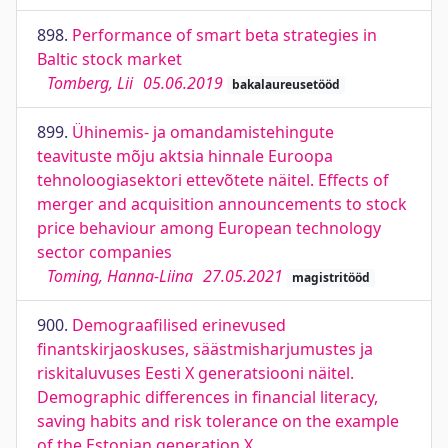
898.
Performance of smart beta strategies in
Baltic stock market
Tomberg, Lii
05.06.2019
bakalaureusetööd
899.
Ühinemis- ja omandamistehingute
teavituste mõju aktsia hinnale Euroopa
tehnoloogiasektori ettevõtete näitel. Effects of
merger and acquisition announcements to stock
price behaviour among European technology
sector companies
Toming, Hanna-Liina
27.05.2021
magistritööd
900.
Demograafilised erinevused
finantskirjaoskuses, säästmisharjumustes ja
riskitaluvuses Eesti X generatsiooni näitel.
Demographic differences in financial literacy,
saving habits and risk tolerance on the example
of the Estonian generation X