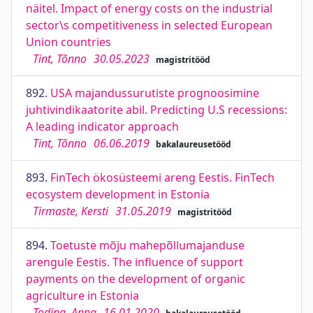
näitel. Impact of energy costs on the industrial
sector\s competitiveness in selected European
Union countries
Tint, Tõnno
30.05.2023
magistritööd
892.
USA majandussurutiste prognoosimine
juhtivindikaatorite abil. Predicting U.S recessions:
A leading indicator approach
Tint, Tõnno
06.06.2019
bakalaureusetööd
893.
FinTech ökosüsteemi areng Eestis. FinTech
ecosystem development in Estonia
Tirmaste, Kersti
31.05.2019
magistritööd
894.
Toetuste mõju mahepõllumajanduse
arengule Eestis. The influence of support
payments on the development of organic
agriculture in Estonia
Toding, Anna
16.01.2020