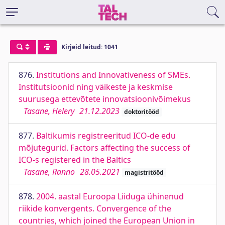
Kirjeid leitud: 1041
876.
Institutions and Innovativeness of SMEs.
Institutsioonid ning väikeste ja keskmise
suurusega ettevõtete innovatsioonivõimekus
Tasane, Helery
21.12.2023
doktoritööd
877.
Baltikumis registreeritud ICO-de edu
mõjutegurid. Factors affecting the success of
ICO-s registered in the Baltics
Tasane, Ranno
28.05.2021
magistritööd
878.
2004. aastal Euroopa Liiduga ühinenud
riikide konvergents. Convergence of the
countries, which joined the European Union in