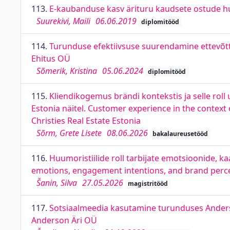
113.
E-kaubanduse kasv ärituru kaudsete ostude h
Suurekivi, Maili
06.06.2019
diplomitööd
114.
Turunduse efektiivsuse suurendamine ettevõtte
Ehitus OÜ
Sõmerik, Kristina
05.06.2024
diplomitööd
115.
Kliendikogemus brändi kontekstis ja selle roll
Estonia näitel. Customer experience in the context of
Christies Real Estate Estonia
Sõrm, Grete Lisete
08.06.2026
bakalaureusetööd
116.
Huumoristiilide roll tarbijate emotsioonide, k
emotions, engagement intentions, and brand perc
Šanin, Silva
27.05.2026
magistritööd
117.
Sotsiaalmeedia kasutamine turunduses Anderso
Anderson Äri OÜ