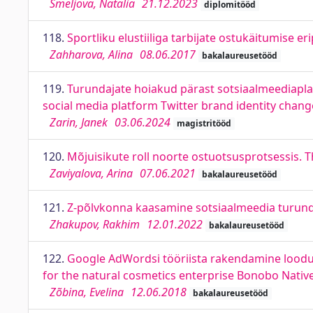
Šmeljova, Natalia
21.12.2023
diplomitööd
118.
Sportliku elustiiliga tarbijate ostukäitumise e
Zahharova, Alina
08.06.2017
bakalaureusetööd
119.
Turundajate hoiakud pärast sotsiaalmeediaplat
social media platform Twitter brand identity chang
Zarin, Janek
03.06.2024
magistritööd
120.
Mõjuisikute roll noorte ostuotsusprotsessis. T
Zaviyalova, Arina
07.06.2021
bakalaureusetööd
121.
Z-põlvkonna kaasamine sotsiaalmeedia turund
Zhakupov, Rakhim
12.01.2022
bakalaureusetööd
122.
Google AdWordsi tööriista rakendamine lood
for the natural cosmetics enterprise Bonobo Nati
Zõbina, Evelina
12.06.2018
bakalaureusetööd