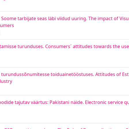
 Soome tarbijate seas läbi viidud uuring. The impact of Vis
sumers
asutamisse turunduses. Consumers´ attitudes towards the use 
e turundussõnumitesse toiduainetööstuses. Attitudes of E
dustry
oodide tajutav väärtus: Pakistani näide. Electronic service q