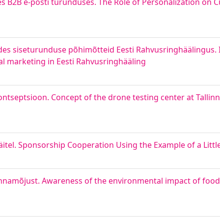
eses B2B e-posti turunduses. The Role of Personalization o
es siseturunduse põhimõtteid Eesti Rahvusringhäälingus.
nal marketing in Eesti Rahvusringhääling
ntseptsioon. Concept of the drone testing center at Tallinn
tel. Sponsorship Cooperation Using the Example of a Lit
onnamõjust. Awareness of the environmental impact of foo