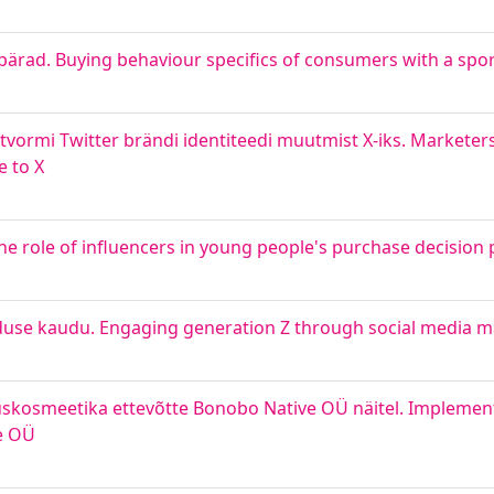
ripärad. Buying behaviour specifics of consumers with a sport
vormi Twitter brändi identiteedi muutmist X-iks. Marketers 
e to X
he role of influencers in young people's purchase decision
use kaudu. Engaging generation Z through social media m
uskosmeetika ettevõtte Bonobo Native OÜ näitel. Impleme
ve OÜ