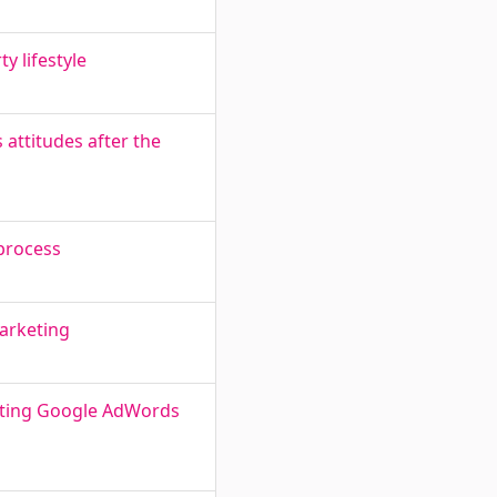
y lifestyle
attitudes after the
 process
arketing
nting Google AdWords