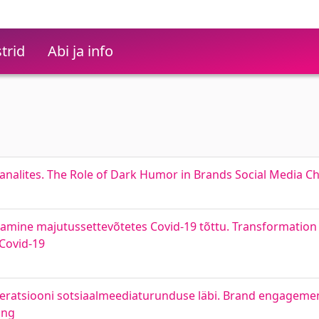
trid
Abi ja info
analites. The Role of Dark Humor in Brands Social Media C
mine majutussettevõtetes Covid-19 tõttu. Transformation 
 Covid-19
eratsiooni sotsiaalmeediaturunduse läbi. Brand engageme
ing