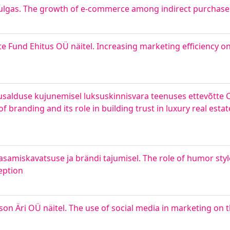
ulgas. The growth of e-commerce among indirect purchase
 Fund Ehitus OÜ näitel. Increasing marketing efficiency o
 usalduse kujunemisel luksuskinnisvara teenuses ettevõtte C
 branding and its role in building trust in luxury real estat
aasamiskavatsuse ja brändi tajumisel. The role of humor sty
eption
n Äri OÜ näitel. The use of social media in marketing on 