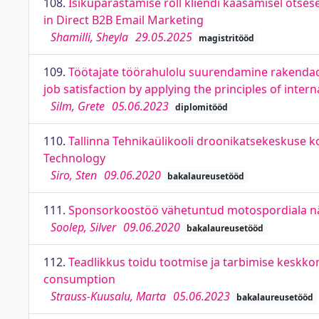
108.
Isikupärastamise roll kliendi kaasamisel ots
in Direct B2B Email Marketing
Shamilli, Sheyla
29.05.2025
magistritööd
109.
Töötajate töörahulolu suurendamine rakendad
job satisfaction by applying the principles of inter
Silm, Grete
05.06.2023
diplomitööd
110.
Tallinna Tehnikaülikooli droonikatsekeskuse ko
Technology
Siro, Sten
09.06.2020
bakalaureusetööd
111.
Sponsorkoostöö vähetuntud motospordiala näi
Soolep, Silver
09.06.2020
bakalaureusetööd
112.
Teadlikkus toidu tootmise ja tarbimise keskk
consumption
Strauss-Kuusalu, Marta
05.06.2023
bakalaureusetööd