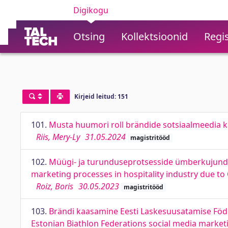
Digikogu
Otsing
Kollektsioonid
Regis
Kirjeid leitud: 151
101.
Musta huumori roll brändide sotsiaalmeedia k
Riis, Mery-Ly
31.05.2024
magistritööd
102.
Müügi- ja turunduseprotsesside ümberkujunda
marketing processes in hospitality industry due to
Roiz, Boris
30.05.2023
magistritööd
103.
Brändi kaasamine Eesti Laskesuusatamise Föd
Estonian Biathlon Federations social media market