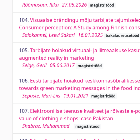
Rõõmusaar, Rika
27.05.2026
magistritööd
104.
Visuaalse brändingu mõju tarbijate tajumisele:
Consumer perception: A Study among Finnish con
Salokannel, Leevi Sakari
16.01.2025
bakalaureusetööd
105.
Tarbijate hoiakud virtuaal- ja liitreaalsuse k
augmented reality in marketing
Selge, Gerli
05.06.2017
magistritööd
106.
Eesti tarbijate hoiakud keskkonnasõbralikess
towards green marketing messages in the food in
Sepaste, Mari-Liis
19.01.2021
magistritööd
107.
Elektroonilise teenuse kvaliteet ja rõivaste e-p
value of clothing e-shops: case Pakistan
Shabraz, Muhammad
magistritööd