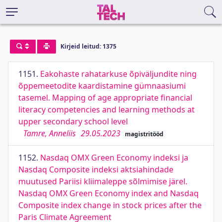
Kirjeid leitud: 1375
1151.
Eakohaste rahatarkuse õpiväljundite ning
õppemeetodite kaardistamine gümnaasiumi
tasemel. Mapping of age appropriate financial
literacy competencies and learning methods at
upper secondary school level
Tamre, Anneliis
29.05.2023
magistritööd
1152.
Nasdaq OMX Green Economy indeksi ja
Nasdaq Composite indeksi aktsiahindade
muutused Pariisi kliimaleppe sõlmimise järel.
Nasdaq OMX Green Economy index and Nasdaq
Composite index change in stock prices after the
Paris Climate Agreement