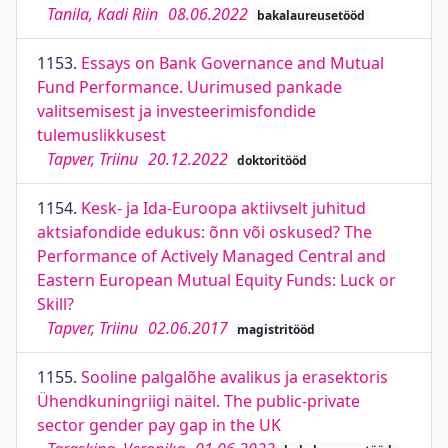
Tanila, Kadi Riin
08.06.2022
bakalaureusetööd
1153.
Essays on Bank Governance and Mutual
Fund Performance. Uurimused pankade
valitsemisest ja investeerimisfondide
tulemuslikkusest
Tapver, Triinu
20.12.2022
doktoritööd
1154.
Kesk- ja Ida-Euroopa aktiivselt juhitud
aktsiafondide edukus: õnn või oskused? The
Performance of Actively Managed Central and
Eastern European Mutual Equity Funds: Luck or
Skill?
Tapver, Triinu
02.06.2017
magistritööd
1155.
Sooline palgalõhe avalikus ja erasektoris
Ühendkuningriigi näitel. The public-private
sector gender pay gap in the UK