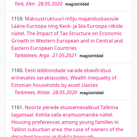
Tark, Elen
28.05.2020
magistritööd
1159.
Maksustruktuuri mõju majanduskasvule
Lääne-Euroopa ning Kesk- ja Ida-Euroopa riikide
näitel. The Impact of Tax Structure on Economic
Growth in Western European and in Central and
Eastern European Countries
Tarkiainen, Argo
27.05.2021
magistritööd
1160.
Eesti leibkondade varade ebavõrdsus
erinevates varaklassides. Wealth inequality of
Estonian households by asset classes
Tarkmees, Krista
28.05.2020
magistritööd
1161.
Noorte perede eluasemevalikud Tallinna
tagamaal: Kohila valla eramuomanike näitel.
Housing preferences among young families in
Tallinn suburban area: the case of owners of the
detached houses in Kohila borough