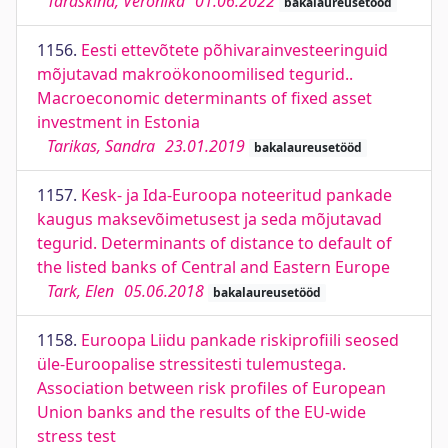
Taraskina, Veronika
01.06.2022
bakalaureusetööd
1156.
Eesti ettevõtete põhivarainvesteeringuid
mõjutavad makroökonoomilised tegurid..
Macroeconomic determinants of fixed asset
investment in Estonia
Tarikas, Sandra
23.01.2019
bakalaureusetööd
1157.
Kesk- ja Ida-Euroopa noteeritud pankade
kaugus maksevõimetusest ja seda mõjutavad
tegurid. Determinants of distance to default of
the listed banks of Central and Eastern Europe
Tark, Elen
05.06.2018
bakalaureusetööd
1158.
Euroopa Liidu pankade riskiprofiili seosed
üle-Euroopalise stressitesti tulemustega.
Association between risk profiles of European
Union banks and the results of the EU-wide
stress test