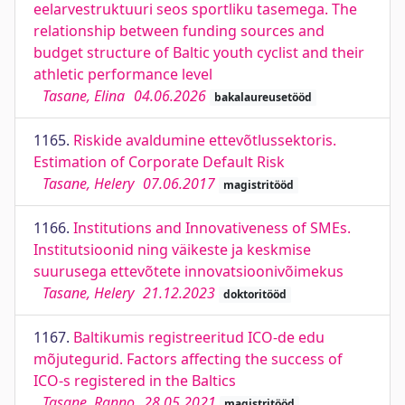
eelarvestruktuuri seos sportliku tasemega. The
relationship between funding sources and
budget structure of Baltic youth cyclist and their
athletic performance level
Tasane, Elina
04.06.2026
bakalaureusetööd
1165.
Riskide avaldumine ettevõtlussektoris.
Estimation of Corporate Default Risk
Tasane, Helery
07.06.2017
magistritööd
1166.
Institutions and Innovativeness of SMEs.
Institutsioonid ning väikeste ja keskmise
suurusega ettevõtete innovatsioonivõimekus
Tasane, Helery
21.12.2023
doktoritööd
1167.
Baltikumis registreeritud ICO-de edu
mõjutegurid. Factors affecting the success of
ICO-s registered in the Baltics
Tasane, Ranno
28.05.2021
magistritööd