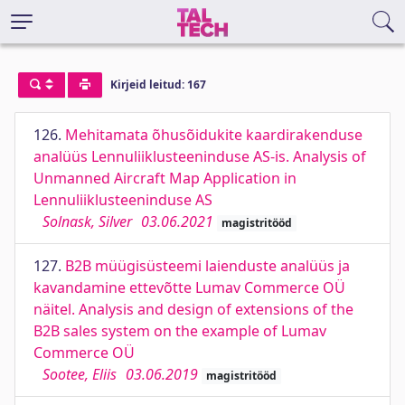
Kirjeid leitud: 167
126.
Mehitamata õhusõidukite kaardirakenduse
analüüs Lennuliiklusteeninduse AS-is. Analysis of
Unmanned Aircraft Map Application in
Lennuliiklusteeninduse AS
Solnask, Silver
03.06.2021
magistritööd
127.
B2B müügisüsteemi laienduste analüüs ja
kavandamine ettevõtte Lumav Commerce OÜ
näitel. Analysis and design of extensions of the
B2B sales system on the example of Lumav
Commerce OÜ
Sootee, Eliis
03.06.2019
magistritööd