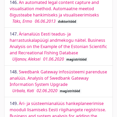
146.
An automated legal content capture and
visualisation method. Automaatne meetod
õigusteabe hankimiseks ja visualiseerimiseks
Täks, Ermo
06.06.2013
doktoritööd
147.
Ärianalüüs Eesti teadus- ja
harrastuskalapüügi andmekogu näitel. Business
Analysis on the Example of the Estonian Scientific
and Recreational Fishing Database
Uljanov, Aleksei
01.06.2020
magistritööd
148.
Swedbank Gateway infosüsteemi parenduse
analüüs. Analysis of Swedbank Gateway
Information System Upgrade
Urbala, Kati
02.06.2020
magistritööd
149.
Äri- ja süsteemianalüüs hankeplaneerimise
mooduli lisamiseks Eesti riigihangete registrisse.
Business and system analysis for adding the