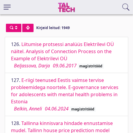
Kirjeid leitud: 1949
126.
Liitumise protsessi analüüs Elektrilevi OÜ
näitel. Analysis of Connection Process on the
Example of Elektrilevi OÜ
Beljassova, Darja
09.06.2017
magistritööd
127.
E-riigi teenused Eestis vaimse tervise
probleemidega noortele. E-governance services
for adolescents with mental health problems in
Estonia
Belkin, Anneli
04.06.2024
magistritööd
128.
Tallinna kinnisvara hindade ennustamise
mudel. Tallinn house price prediction model