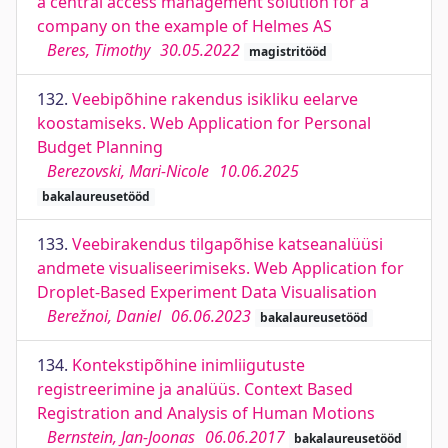
a central access management solution for a
company on the example of Helmes AS
Beres, Timothy
30.05.2022
magistritööd
132.
Veebipõhine rakendus isikliku eelarve
koostamiseks. Web Application for Personal
Budget Planning
Berezovski, Mari-Nicole
10.06.2025
bakalaureusetööd
133.
Veebirakendus tilgapõhise katseanalüüsi
andmete visualiseerimiseks. Web Application for
Droplet-Based Experiment Data Visualisation
Berežnoi, Daniel
06.06.2023
bakalaureusetööd
134.
Kontekstipõhine inimliigutuste
registreerimine ja analüüs. Context Based
Registration and Analysis of Human Motions
Bernstein, Jan-Joonas
06.06.2017
bakalaureusetööd