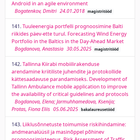
Android in an agile environment
Bogatenkov, Dmitri
24.01.2018
magistritööd
141.
Tuuleenergia portfelli prognoosimine Balti
riikides päev-ette turul. Forecasting Wind Energy
Portfolio in the Baltics in the Day-Ahead Market
Bogdanova, Anastasia
30.05.2025
magistritööd
142.
Tallinna Kiirabi mobiilirakenduse
arendamine kriitiliste juhendite ja protokollide
kättesaadavuse parandamiseks. Development of
Tallinn Ambulance mobile application to improve
the availability of critical guidelines and protocols
Bogdanova, Elena; Jarmuhhamedova, Ksenija;
Protas, Fiona Eliis
05.06.2025
bakalaureusetööd
143.
Liiklusõnnetuste toimumise riskihindamine:
andmeanalüüsil ja masinõppel põhinev
prognoosimisteenus. Risk Assessment of Traffic