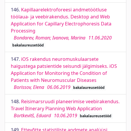
146.
Kapillaarelektroforeesi andmetöötluse
töölaua- ja veebirakendus. Desktop and Web
Application for Capillary Electrophoresis Data
Processing
Bondarev, Roman; Ivanova, Marina
11.06.2020
bakalaureusetööd
147.
iOS rakendus neuromuskulaarsete
haigustega patsientide seisundi jälgimiseks. iOS
Application for Monitoring the Condition of
Patients with Neuromuscular Diseases
Borissov, Elena
06.06.2019
bakalaureusetööd
148.
Reisimarsruudi planeerimise veebirakendus.
Travel Itinerary Planning Web Application
Bortkevitš, Eduard
10.06.2019
bakalaureusetööd
149.
Ettevõtte statistiliste andmete analüüsi