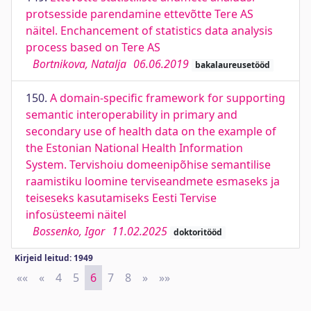
protsesside parendamine ettevõtte Tere AS
näitel. Enchancement of statistics data analysis
process based on Tere AS
Bortnikova, Natalja
06.06.2019
bakalaureusetööd
150.
A domain-speciﬁc framework for supporting
semantic interoperability in primary and
secondary use of health data on the example of
the Estonian National Health Information
System. Tervishoiu domeenipõhise semantilise
raamistiku loomine terviseandmete esmaseks ja
teiseseks kasutamiseks Eesti Tervise
infosüsteemi näitel
Bossenko, Igor
11.02.2025
doktoritööd
Kirjeid leitud: 1949
««
First
«
Previous
4
5
6
7
8
»
Next
»»
Last