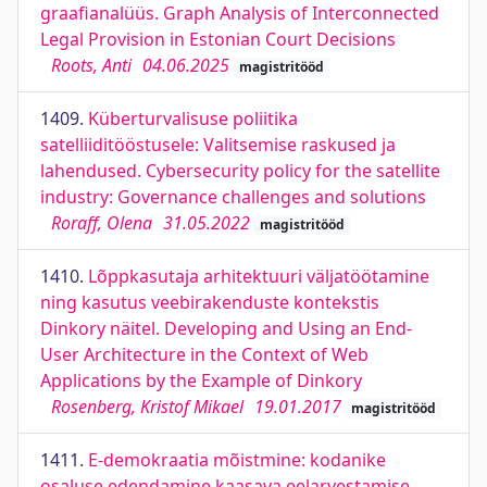
graafianalüüs. Graph Analysis of Interconnected
Legal Provision in Estonian Court Decisions
Roots, Anti
04.06.2025
magistritööd
1409.
Küberturvalisuse poliitika
satelliiditööstusele: Valitsemise raskused ja
lahendused. Cybersecurity policy for the satellite
industry: Governance challenges and solutions
Roraff, Olena
31.05.2022
magistritööd
1410.
Lõppkasutaja arhitektuuri väljatöötamine
ning kasutus veebirakenduste kontekstis
Dinkory näitel. Developing and Using an End-
User Architecture in the Context of Web
Applications by the Example of Dinkory
Rosenberg, Kristof Mikael
19.01.2017
magistritööd
1411.
E-demokraatia mõistmine: kodanike
osaluse edendamine kaasava eelarvestamise