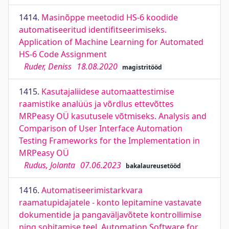
1414.
Masinõppe meetodid HS-6 koodide
automatiseeritud identifitseerimiseks.
Application of Machine Learning for Automated
HS-6 Code Assignment
Ruder, Deniss
18.08.2020
magistritööd
1415.
Kasutajaliidese automaattestimise
raamistike analüüs ja võrdlus ettevõttes
MRPeasy OÜ kasutusele võtmiseks. Analysis and
Comparison of User Interface Automation
Testing Frameworks for the Implementation in
MRPeasy OÜ
Rudus, Jolanta
07.06.2023
bakalaureusetööd
1416.
Automatiseerimistarkvara
raamatupidajatele - konto lepitamine vastavate
dokumentide ja pangaväljavõtete kontrollimise
ning sobitamise teel. Automation Software for