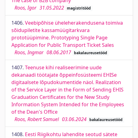
The case of B2B company
Roos, Igor
31.05.2022
magistritööd
1406.
Veebipõhise üheleherakendusena toimiva
sõidupiletite kassamüügitarkvara
prototüüpimine. Prototyping Single Page
Application for Public Transport Ticket Sales
Roos, Ingmar
08.06.2017
bakalaureusetööd
1407.
Teenuse kihi realiseerimine uude
dekanaadi töötajate õppeinfosüsteemi EHISe
digitaalsete lõpudokumentide näol. Realization
of the Service Layer in the Form of Sending EHIS
Graduation Certificates for the New Study
Information System Intended for the Employees
of the Dean's Office
Roos, Robert Samuel
03.06.2024
bakalaureusetööd
1408.
Eesti Riigikohtu lahendite seotud sätete