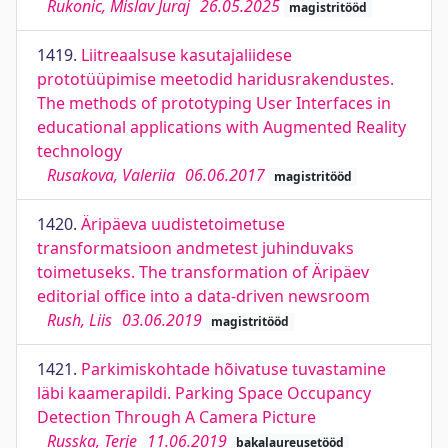
Rukonic, Mislav Juraj
26.05.2025
magistritööd
1419.
Liitreaalsuse kasutajaliidese
prototüüpimise meetodid haridusrakendustes.
The methods of prototyping User Interfaces in
educational applications with Augmented Reality
technology
Rusakova, Valeriia
06.06.2017
magistritööd
1420.
Äripäeva uudistetoimetuse
transformatsioon andmetest juhinduvaks
toimetuseks. The transformation of Äripäev
editorial office into a data-driven newsroom
Rush, Liis
03.06.2019
magistritööd
1421.
Parkimiskohtade hõivatuse tuvastamine
läbi kaamerapildi. Parking Space Occupancy
Detection Through A Camera Picture
Russka, Terje
11.06.2019
bakalaureusetööd