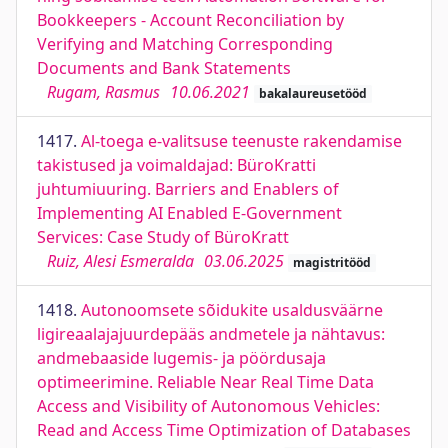
Bookkeepers - Account Reconciliation by
Verifying and Matching Corresponding
Documents and Bank Statements
Rugam, Rasmus
10.06.2021
bakalaureusetööd
1417.
Al-toega e-valitsuse teenuste rakendamise
takistused ja voimaldajad: BüroKratti
juhtumiuuring. Barriers and Enablers of
Implementing AI Enabled E-Government
Services: Case Study of BüroKratt
Ruiz, Alesi Esmeralda
03.06.2025
magistritööd
1418.
Autonoomsete sõidukite usaldusväärne
ligireaalajajuurdepääs andmetele ja nähtavus:
andmebaaside lugemis- ja pöördusaja
optimeerimine. Reliable Near Real Time Data
Access and Visibility of Autonomous Vehicles:
Read and Access Time Optimization of Databases