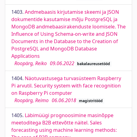
1403.
Andmebaasis kirjutamise skeemi ja JSON
dokumentide kasutamise mõju PostgreSQL ja
MongoDB andmebaasirakenduste loomisele. The
Influence of Using Schema-on-write and JSON
Documents in the Database to the Creation of
PostgreSQL and MongoDB Database
Applications
Roopärg, Reiko
09.06.2022
bakalaureusetööd
1404.
Näotuvastusega turvasüsteem Raspberry
Pi arvutil. Security system with face recognition
on Raspberry Pi computer
Roopärg, Reimo
06.06.2018
magistritööd
1405.
Läbimüügi prognoosimine masinõppe
meetoditega B2B ettevõtte näitel. Sales
forecasting using machine learning methods: