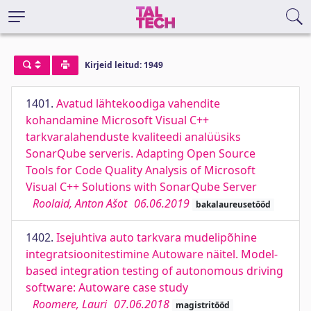
Kirjeid leitud: 1949
1401.
Avatud lähtekoodiga vahendite
kohandamine Microsoft Visual C++
tarkvaralahenduste kvaliteedi analüüsiks
SonarQube serveris. Adapting Open Source
Tools for Code Quality Analysis of Microsoft
Visual C++ Solutions with SonarQube Server
Roolaid, Anton Ašot
06.06.2019
bakalaureusetööd
1402.
Isejuhtiva auto tarkvara mudelipõhine
integratsioonitestimine Autoware näitel. Model-
based integration testing of autonomous driving
software: Autoware case study
Roomere, Lauri
07.06.2018
magistritööd