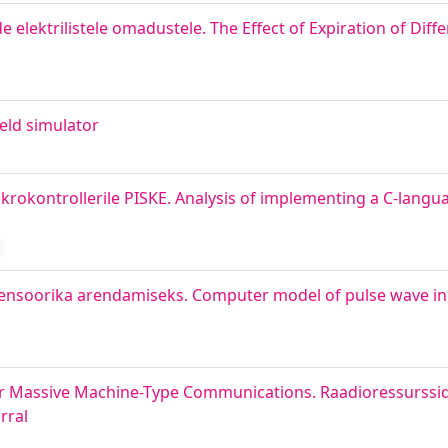
elektrilistele omadustele. The Effect of Expiration of Diff
eld simulator
ikrokontrollerile PISKE. Analysis of implementing a C-langu
isensoorika arendamiseks. Computer model of pulse wave in r
r Massive Machine-Type Communications. Raadioressurssi
rral