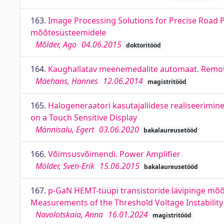
163.
Image Processing Solutions for Precise Road P
mõõtesüsteemidele
Mõlder, Ago
04.06.2015
doktoritööd
164.
Kaughallatav meenemedalite automaat. Remot
Mäehans, Hannes
12.06.2014
magistritööd
165.
Halogeneraatori kasutajaliidese realiseerimine
on a Touch Sensitive Display
Männisalu, Egert
03.06.2020
bakalaureusetööd
166.
Võimsusvõimendi. Power Amplifier
Mölder, Sven-Erik
15.06.2015
bakalaureusetööd
167.
p-GaN HEMT-tüüpi transistoride lävipinge mõõtm
Measurements of the Threshold Voltage Instabilit
Navolotskaia, Anna
16.01.2024
magistritööd