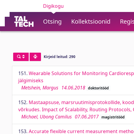
Digikogu
Otsing
Kollektsioonid
Regis
Kirjeid leitud: 290
151.
Wearable Solutions for Monitoring Cardiorespi
jälgimiseks
Metshein, Margus
14.06.2018
doktoritööd
152.
Mastaapsuse, marsruutimisprotokollide, koodek
võrkudes. Impact of Scalability, Routing Protocols,
Michael, Ubong Camilus
07.06.2017
magistritööd
153.
Accurate flexible current measurement method