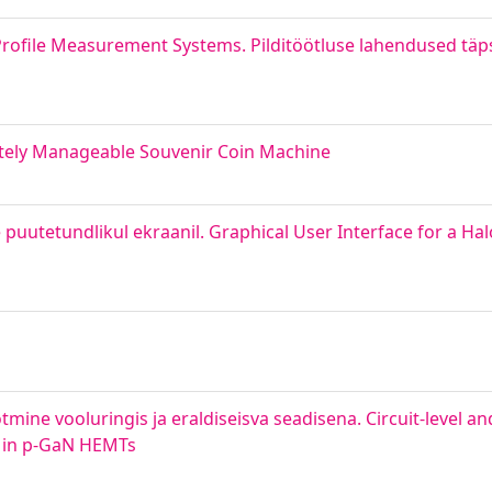
rofile Measurement Systems. Pilditöötluse lahendused täpset
ely Manageable Souvenir Coin Machine
 puutetundlikul ekraanil. Graphical User Interface for a Ha
ine vooluringis ja eraldiseisva seadisena. Circuit-level an
y in p-GaN HEMTs