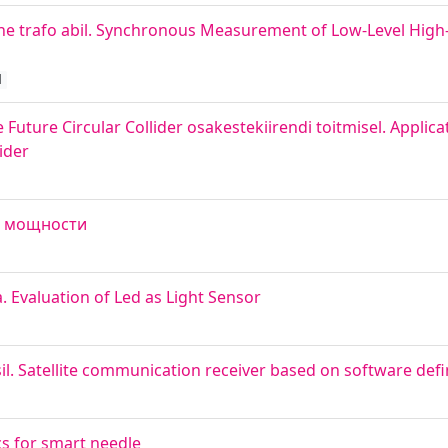
 trafo abil. Synchronous Measurement of Low-Level High
d
ure Circular Collider osakestekiirendi toitmisel. Applicat
ider
ль мощности
 Evaluation of Led as Light Sensor
asil. Satellite communication receiver based on software def
cs for smart needle