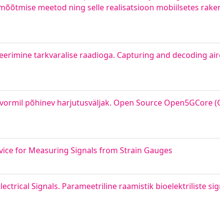
u mõõtmise meetod ning selle realisatsioon mobiilsetes rak
deerimine tarkvaralise raadioga. Capturing and decoding ai
vormil põhinev harjutusväljak. Open Source Open5GCore (
ice for Measuring Signals from Strain Gauges
trical Signals. Parameetriline raamistik bioelektriliste si