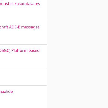
endustes kasutatavates
rcraft ADS-B messages
O5GC) Platform based
gnaalide