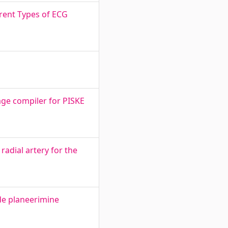
erent Types of ECG
age compiler for PISKE
adial artery for the
de planeerimine