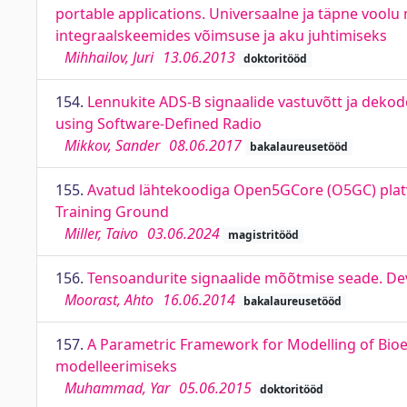
portable applications. Universaalne ja täpne vool
integraalskeemides võimsuse ja aku juhtimiseks
Mihhailov, Juri
13.06.2013
doktoritööd
154.
Lennukite ADS-B signaalide vastuvõtt ja deko
using Software-Defined Radio
Mikkov, Sander
08.06.2017
bakalaureusetööd
155.
Avatud lähtekoodiga Open5GCore (O5GC) plat
Training Ground
Miller, Taivo
03.06.2024
magistritööd
156.
Tensoandurite signaalide mõõtmise seade. Dev
Moorast, Ahto
16.06.2014
bakalaureusetööd
157.
A Parametric Framework for Modelling of Bioelec
modelleerimiseks
Muhammad, Yar
05.06.2015
doktoritööd