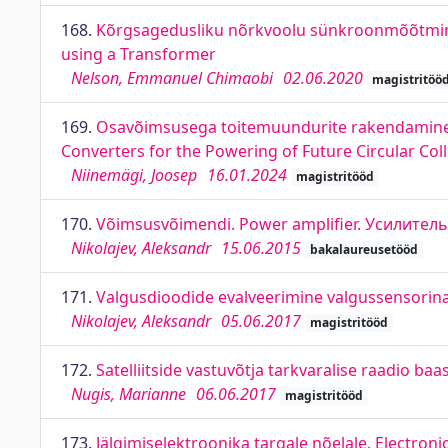
168.
Kõrgsagedusliku nõrkvoolu sünkroonmõõtmine
using a Transformer
Nelson, Emmanuel Chimaobi
02.06.2020
magistritöö
169.
Osavõimsusega toitemuundurite rakendamine Fut
Converters for the Powering of Future Circular Coll
Niinemägi, Joosep
16.01.2024
magistritööd
170.
Võimsusvõimendi. Power amplifier. Усилите
Nikolajev, Aleksandr
15.06.2015
bakalaureusetööd
171.
Valgusdioodide evalveerimine valgussensorina.
Nikolajev, Aleksandr
05.06.2017
magistritööd
172.
Satelliitside vastuvõtja tarkvaralise raadio ba
Nugis, Marianne
06.06.2017
magistritööd
173.
Jälgimiselektroonika targale nõelale. Electroni