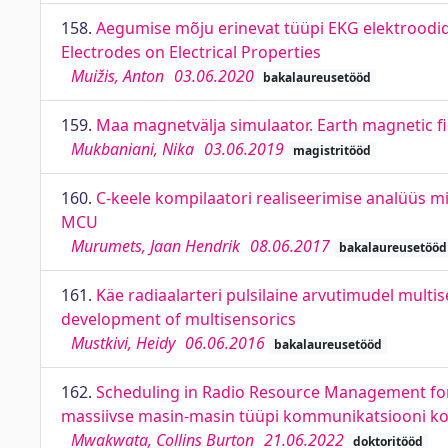
158.
Aegumise mõju erinevat tüüpi EKG elektroodide 
Electrodes on Electrical Properties
Muižis, Anton
03.06.2020
bakalaureusetööd
159.
Maa magnetvälja simulaator. Earth magnetic fi
Mukbaniani, Nika
03.06.2019
magistritööd
160.
C-keele kompilaatori realiseerimise analüüs m
MCU
Murumets, Jaan Hendrik
08.06.2017
bakalaureusetööd
161.
Käe radiaalarteri pulsilaine arvutimudel mult
development of multisensorics
Mustkivi, Heidy
06.06.2016
bakalaureusetööd
162.
Scheduling in Radio Resource Management fo
massiivse masin-masin tüüpi kommunikatsiooni ko
Mwakwata, Collins Burton
21.06.2022
doktoritööd