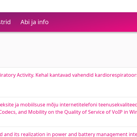
trid
Abi ja info
ratory Activity. Kehal kantavad vahendid kardiorespiratoor
site ja mobiilsuse mõju internetitelefoni teenusekvaliteed
 Codecs, and Mobility on the Quality of Service of VoIP in 
 and its realization in power and battery management integ