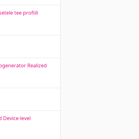
ele tee profiili
logenerator Realized
d Device-level