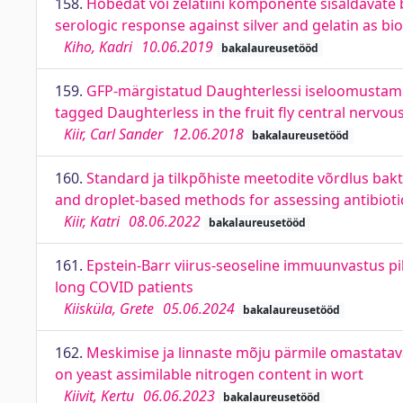
158.
Hõbedat või želatiini komponente sisaldavate
serologic response against silver and gelatin as bi
Kiho, Kadri
10.06.2019
bakalaureusetööd
159.
GFP-märgistatud Daughterlessi iseloomustamin
tagged Daughterless in the fruit fly central nervou
Kiir, Carl Sander
12.06.2018
bakalaureusetööd
160.
Standard ja tilkpõhiste meetodite võrdlus bak
and droplet-based methods for assessing antibiotic 
Kiir, Katri
08.06.2022
bakalaureusetööd
161.
Epstein-Barr viirus-seoseline immuunvastus pi
long COVID patients
Kiisküla, Grete
05.06.2024
bakalaureusetööd
162.
Meskimise ja linnaste mõju pärmile omastatava
on yeast assimilable nitrogen content in wort
Kiivit, Kertu
06.06.2023
bakalaureusetööd