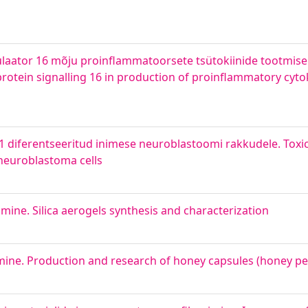
ulaator 16 mõju proinflammatoorsete tsütokiinide tootmisel
 protein signalling 16 in production of proinflammatory cyt
-1 diferentseeritud inimese neuroblastoomi rakkudele. Toxic
neuroblastoma cells
ine. Silica aerogels synthesis and characterization
mine. Production and research of honey capsules (honey pe