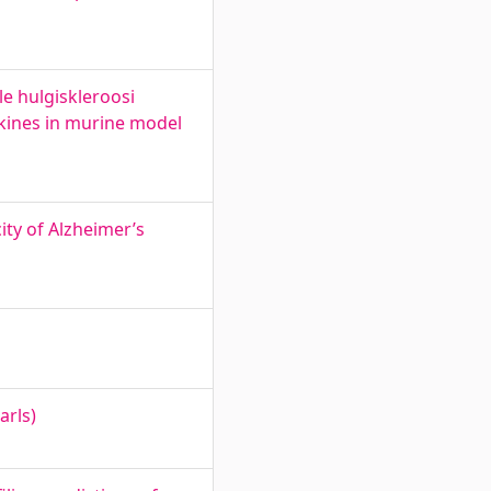
e hulgiskleroosi
okines in murine model
ity of Alzheimer’s
arls)