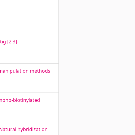
g [2,3]-
c manipulation methods
 mono-biotinylated
 Natural hybridization