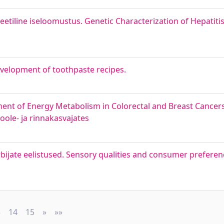
neetiline iseloomustus. Genetic Characterization of Hepatitis
velopment of toothpaste recipes.
nt of Energy Metabolism in Colorectal and Breast Cancer
ole‐ ja rinnakasvajates
ijate eelistused. Sensory qualities and consumer preferen
3
14
15
»
Next
»»
Last