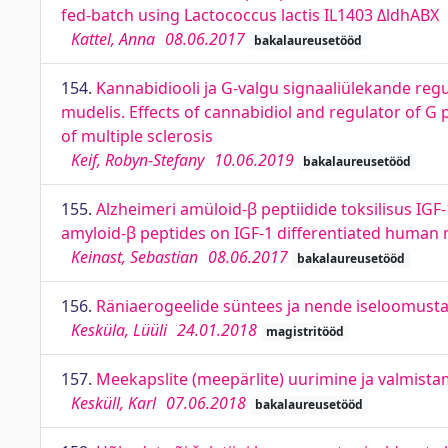
fed-batch using Lactococcus lactis IL1403 ΔldhABX
Kattel, Anna
08.06.2017
bakalaureusetööd
154.
Kannabidiooli ja G-valgu signaaliülekande reg
mudelis. Effects of cannabidiol and regulator of G
of multiple sclerosis
Keif, Robyn-Stefany
10.06.2019
bakalaureusetööd
155.
Alzheimeri amüloid-β peptiidide toksilisus IGF
amyloid-β peptides on IGF-1 differentiated human 
Keinast, Sebastian
08.06.2017
bakalaureusetööd
156.
Räniaerogeelide süntees ja nende iseloomustam
Kesküla, Lüüli
24.01.2018
magistritööd
157.
Meekapslite (meepärlite) uurimine ja valmista
Kesküll, Karl
07.06.2018
bakalaureusetööd