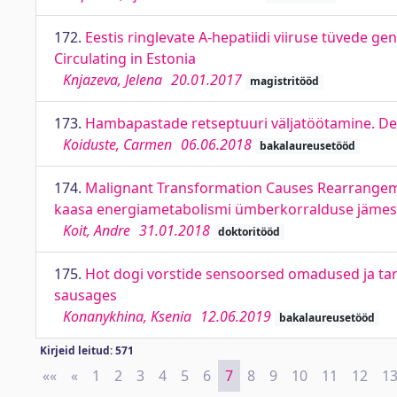
172.
Eestis ringlevate A-hepatiidi viiruse tüvede ge
Circulating in Estonia
Knjazeva, Jelena
20.01.2017
magistritööd
173.
Hambapastade retseptuuri väljatöötamine. De
Koiduste, Carmen
06.06.2018
bakalaureusetööd
174.
Malignant Transformation Causes Rearrangeme
kaasa energiametabolismi ümberkorralduse jämeso
Koit, Andre
31.01.2018
doktoritööd
175.
Hot dogi vorstide sensoorsed omadused ja tarb
sausages
Konanykhina, Ksenia
12.06.2019
bakalaureusetööd
Kirjeid leitud: 571
««
First
«
Previous
1
2
3
4
5
6
7
8
9
10
11
12
1