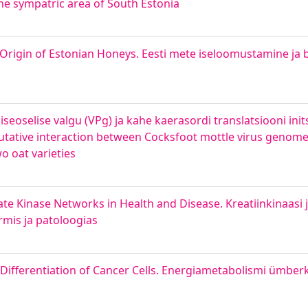
he sympatric area of South Estonia
Origin of Estonian Honeys. Eesti mete iseloomustamine ja b
seoselise valgu (VPg) ja kahe kaerasordi translatsiooni init
putative interaction between Cocksfoot mottle virus genome-
wo oat varieties
te Kinase Networks in Health and Disease. Kreatiinkinaasi 
mis ja patoloogias
ifferentiation of Cancer Cells. Energiametabolismi ümbe