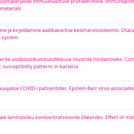
 biomaterjalide immuunvastuse profileerimine. Immunoprofi
omaterials
e ja kirjeldamine äädikakärbse kesknärvisüsteemis. Charac
s system
terite antibiootikumitundlikkuse mustrite hindamiseks. Co
susceptibility patterns in bacteria
kaajalise COVID-i patsientides. Epstein-Barr virus-associa
le lämmastiku kontsentratsioonile õllevirdes. Effect of ma