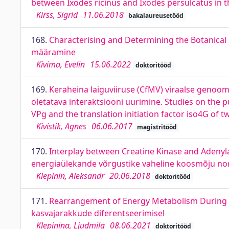
between Ixodes ricinus and Ixodes persulcatus in t
Kirss, Sigrid
11.06.2018
bakalaureusetööd
168.
Characterising and Determining the Botanical 
määramine
Kivima, Evelin
15.06.2022
doktoritööd
169.
Keraheina laiguviiruse (CfMV) viraalse genoomi
oletatava interaktsiooni uurimine. Studies on the 
VPg and the translation initiation factor iso4G of t
Kivistik, Agnes
06.06.2017
magistritööd
170.
Interplay between Creatine Kinase and Adenyla
energiaülekande võrgustike vaheline koosmõju nor
Klepinin, Aleksandr
20.06.2018
doktoritööd
171.
Rearrangement of Energy Metabolism During D
kasvajarakkude diferentseerimisel
Klepinina, Ljudmila
08.06.2021
doktoritööd