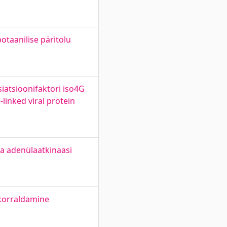
otaanilise päritolu
siatsioonifaktori iso4G
linked viral protein
ja adenülaatkinaasi
rkorraldamine