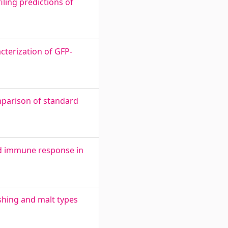
ling predictions of
terization of GFP-
mparison of standard
ted immune response in
shing and malt types