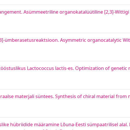
angement. Asümmeetriline organokatalüütiline [2,3]-Wittigi
,3]-ümberasetusreaktsioon. Asymmetric organocatalytic Witti
ööstuslikus Lactococcus lactis-es. Optimization of geneti
iraalse materjali süntees. Synthesis of chiral material from
uslike hübriidide määramine Lõuna-Eesti sümpaatrilisel alal.