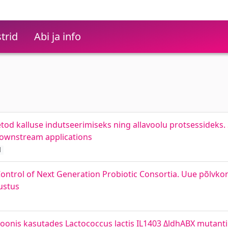
trid
Abi ja info
tod kalluse indutseerimiseks ning allavoolu protsessideks. 
 downstream applications
d
ntrol of Next Generation Probiotic Consortia. Uue põlvkon
ustus
sioonis kasutades Lactococcus lactis IL1403 ΔldhABX mutanti