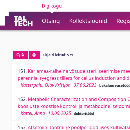
Digikogu
Otsing
Kollektsioonid
Regis
Kirjeid leitud: 571
151.
Karjamaa-raiheina võsude steriliseerimise mee
perennial ryegrass tillers for callus induction and
Kasterpalu, Olav Kristjan
07.06.2023
bakalaureusetöö
152.
Metabolic Characterization and Composition Co
koosluste koostise kontroll ja metaboolne iseloom
Kattel, Anna
10.09.2025
doktoritööd
153.
Atsetoiini tootmine poolperioodilises kultivat