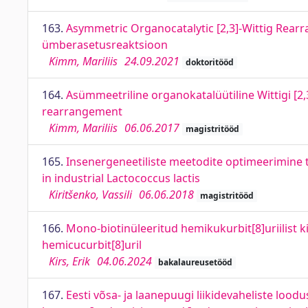
163.
Asymmetric Organocatalytic [2,3]-Wittig Rearr
ümberasetusreaktsioon
Kimm, Mariliis
24.09.2021
doktoritööd
164.
Asümmeetriline organokatalüütiline Wittigi [2
rearrangement
Kimm, Mariliis
06.06.2017
magistritööd
165.
Insenergeneetiliste meetodite optimeerimine t
in industrial Lactococcus lactis
Kiritšenko, Vassili
06.06.2018
magistritööd
166.
Mono-biotinüleeritud hemikukurbit[8]uriilist k
hemicucurbit[8]uril
Kirs, Erik
04.06.2024
bakalaureusetööd
167.
Eesti võsa- ja laanepuugi liikidevaheliste lood