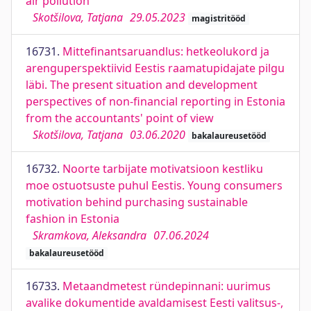
air pollution
Skotšilova, Tatjana
29.05.2023
magistritööd
16731.
Mittefinantsaruandlus: hetkeolukord ja
arenguperspektiivid Eestis raamatupidajate pilgu
läbi. The present situation and development
perspectives of non-financial reporting in Estonia
from the accountants' point of view
Skotšilova, Tatjana
03.06.2020
bakalaureusetööd
16732.
Noorte tarbijate motivatsioon kestliku
moe ostuotsuste puhul Eestis. Young consumers
motivation behind purchasing sustainable
fashion in Estonia
Skramkova, Aleksandra
07.06.2024
bakalaureusetööd
16733.
Metaandmetest ründepinnani: uurimus
avalike dokumentide avaldamisest Eesti valitsus-,