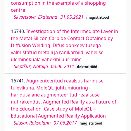
consumption in the example of a shopping
centre
Skvortsova, Ekaterina
31.05.2021
magistritööd
16740.
Investigation of the Intermediate Layer in
the Metal-Silicon Carbide Contact Obtained by
Diffusion Welding. Difusioonkeevitusega
valmistatud metalli ja ränikarbiidi vahelise
üleminekuala vahekihi uurimine
Sleptšuk, Natalja
03.06.2011
doktoritööd
16741.
Augmenteeritud reaalsus hariduse
tulevikuna. MoleQLi juhtumiuuring -
haridusalane augmenteeritud reaalsuse
nutirakendus. Augmented Reality as a Future of
the Education. Case study of MoleQL –
Educational Augmented Reality Application
Sliusar, Roksolana
07.06.2017
magistritööd