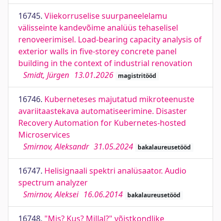
16745.
Viiekorruselise suurpaneelelamu
välisseinte kandevõime analüüs tehaselisel
renoveerimisel. Load-bearing capacity analysis of
exterior walls in five-storey concrete panel
building in the context of industrial renovation
Smidt, Jürgen
13.01.2026
magistritööd
16746.
Kuberneteses majutatud mikroteenuste
avariitaastekava automatiseerimine. Disaster
Recovery Automation for Kubernetes-hosted
Microservices
Smirnov, Aleksandr
31.05.2024
bakalaureusetööd
16747.
Helisignaali spektri analüsaator. Audio
spectrum analyzer
Smirnov, Aleksei
16.06.2014
bakalaureusetööd
16748.
"Mis? Kus? Millal?" võistkondlike