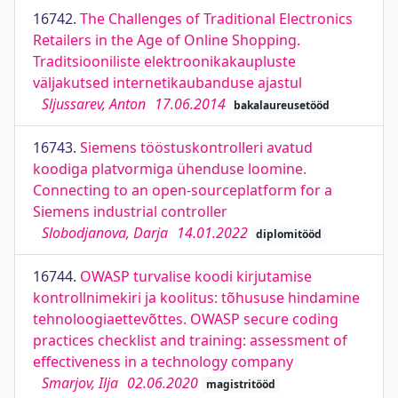
16742.
The Challenges of Traditional Electronics
Retailers in the Age of Online Shopping.
Traditsiooniliste elektroonikakaupluste
väljakutsed internetikaubanduse ajastul
Sljussarev, Anton
17.06.2014
bakalaureusetööd
16743.
Siemens tööstuskontrolleri avatud
koodiga platvormiga ühenduse loomine.
Connecting to an open-sourceplatform for a
Siemens industrial controller
Slobodjanova, Darja
14.01.2022
diplomitööd
16744.
OWASP turvalise koodi kirjutamise
kontrollnimekiri ja koolitus: tõhususe hindamine
tehnoloogiaettevõttes. OWASP secure coding
practices checklist and training: assessment of
effectiveness in a technology company
Smarjov, Ilja
02.06.2020
magistritööd