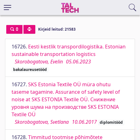
Kirjeid leitud: 21583
16726.
Eesti kestlik transpordilogistika. Estonian
sustainable transportation logistics
Skorobogatova, Evelin
05.06.2023
bakalaureusetööd
16727.
SKS Estonia Textile OÜ müra ohutu
taseme tagamine. Assurance of safety level of
noise at SKS ESTONIA Textile OÜ. Снижение
уровня шума на производстве SKS ESTONIA
Textile OÜ
Skorobogatova, Svetlana
10.06.2017
diplomitööd
16728.
Timmitud tootmise põhimõtete