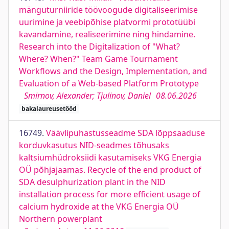
mänguturniiride töövoogude digitaliseerimise
uurimine ja veebipõhise platvormi prototüübi
kavandamine, realiseerimine ning hindamine.
Research into the Digitalization of "What?
Where? When?" Team Game Tournament
Workflows and the Design, Implementation, and
Evaluation of a Web-based Platform Prototype
Smirnov, Alexander; Tjulinov, Daniel
08.06.2026
bakalaureusetööd
16749.
Väävlipuhastusseadme SDA lõppsaaduse
korduvkasutus NID-seadmes tõhusaks
kaltsiumhüdroksiidi kasutamiseks VKG Energia
OÜ põhjajaamas. Recycle of the end product of
SDA desulphurization plant in the NID
installation process for more efficient usage of
calcium hydroxide at the VKG Energia OÜ
Northern powerplant