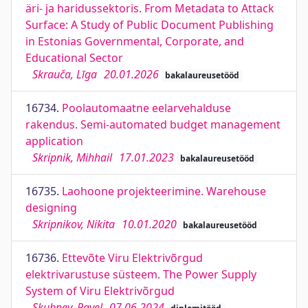
äri- ja haridussektoris. From Metadata to Attack
Surface: A Study of Public Document Publishing
in Estonias Governmental, Corporate, and
Educational Sector
Skrauča, Līga
20.01.2026
bakalaureusetööd
16734.
Poolautomaatne eelarvehalduse
rakendus. Semi-automated budget management
application
Skripnik, Mihhail
17.01.2023
bakalaureusetööd
16735.
Laohoone projekteerimine. Warehouse
designing
Skripnikov, Nikita
10.01.2020
bakalaureusetööd
16736.
Ettevõte Viru Elektrivõrgud
elektrivarustuse süsteem. The Power Supply
System of Viru Elektrivõrgud
Skubnev, Pavel
07.06.2024