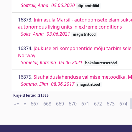
Soltruk, Anna
05.06.2020
diplomitööd
16873.
Inimasula Marsil - autonoomsete elamisüksu
autonomous living units in extreme conditions
Solts, Anna
03.06.2021
magistritööd
16874.
Jõukuse eri komponentide mõju tarbimisele
Norway
Somelar, Katriina
03.06.2021
bakalaureusetööd
16875.
Sisuhalduslahenduse valimise metoodika. 
Somma, Siim
08.06.2017
magistritööd
Kirjeid leitud: 21583
««
First
«
Previous
667
668
669
670
671
672
673
674