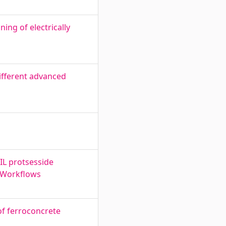
ing of electrically
ifferent advanced
IL protsesside
L Workflows
of ferroconcrete