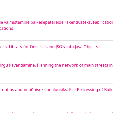
lede valmistamine päikesepatareide rakendusteks. Fabricati
ications
eks. Library for Deserializing JSON into Java Objects
õrgu kavandamine. Planning the network of main streets in th
ötlus andmepõhiseks analüüsiks. Pre-Processing of Build