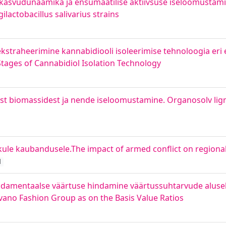
e kasvudünaamika ja ensümaatilise aktiivsuse iseloomustami
lactobacillus salivarius strains
straheerimine kannabidiooli isoleerimise tehnoloogia eri e
Stages of Cannabidiol Isolation Technology
est biomassidest ja nende iseloomustamine. Organosolv lign
ikule kaubandusele.The impact of armed conflict on regional
d
ndamentaalse väärtuse hindamine väärtussuhtarvude alusel
ano Fashion Group as on the Basis Value Ratios