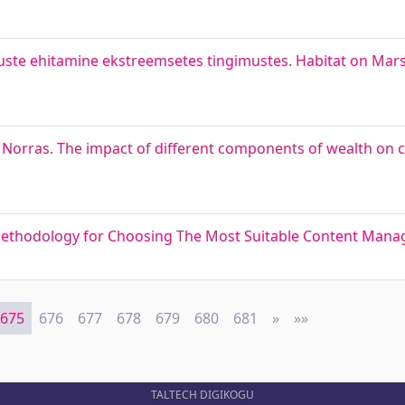
ste ehitamine ekstreemsetes tingimustes. Habitat on Mars 
 Norras. The impact of different components of wealth on 
Methodology for Choosing The Most Suitable Content Man
675
676
677
678
679
680
681
»
Next
»»
Last
TALTECH DIGIKOGU