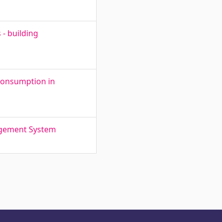
- building
consumption in
agement System