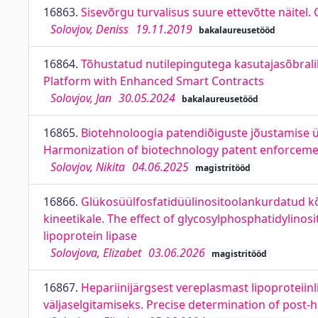
16863.
Sisevõrgu turvalisus suure ettevõtte näitel
Solovjov, Deniss
19.11.2019
bakalaureusetööd
16864.
Tõhustatud nutilepingutega kasutajasõbralik
Platform with Enhanced Smart Contracts
Solovjov, Jan
30.05.2024
bakalaureusetööd
16865.
Biotehnoloogia patendiõiguste jõustamise 
Harmonization of biotechnology patent enforcement
Solovjov, Nikita
04.06.2025
magistritööd
16866.
Glükosüülfosfatidüülinositoolankurdatud kõr
kineetikale. The effect of glycosylphosphatidylinosi
lipoprotein lipase
Solovjova, Elizabet
03.06.2026
magistritööd
16867.
Hepariinijärgsest vereplasmast lipoproteii
väljaselgitamiseks. Precise determination of post-he