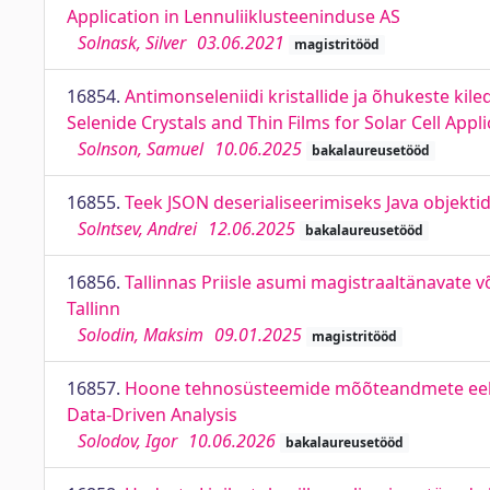
Application in Lennuliiklusteeninduse AS
Solnask, Silver
03.06.2021
magistritööd
16854.
Antimonseleniidi kristallide ja õhukeste ki
Selenide Crystals and Thin Films for Solar Cell Appl
Solnson, Samuel
10.06.2025
bakalaureusetööd
16855.
Teek JSON deserialiseerimiseks Java objektid
Solntsev, Andrei
12.06.2025
bakalaureusetööd
16856.
Tallinnas Priisle asumi magistraaltänavate v
Tallinn
Solodin, Maksim
09.01.2025
magistritööd
16857.
Hoone tehnosüsteemide mõõteandmete eeltö
Data-Driven Analysis
Solodov, Igor
10.06.2026
bakalaureusetööd