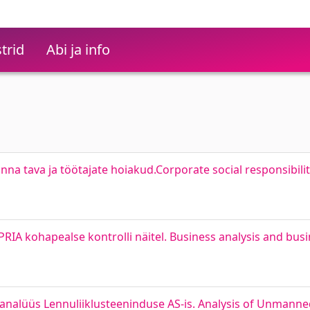
trid
Abi ja info
nna tava ja töötajate hoiakud.Corporate social responsibilit
PRIA kohapealse kontrolli näitel. Business analysis and bus
nalüüs Lennuliiklusteeninduse AS-is. Analysis of Unmanne