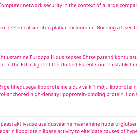
. Computer network security in the context of a large compa
u detsentraliseeritud platvormi loomine. Building a User-f
ühtlustamine Euroopa Liidus seoses ühtse patendikohtu as
 in the EU in light of the Unified Patent Courts establish
ge tihedusega lipoproteiine siduv valk 1 mõju lipoproteiinl
tol-anchored high-density lipoprotein-binding protein 1 on t
nlipaasi aktiivsuse usaldusväärne määramine hüpertriglütse
parin lipoprotein lipase activity to elucidate causes of hyp