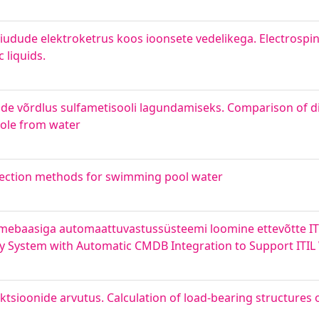
kiudude elektroketrus koos ioonsete vedelikega. Electrospinn
 liquids.
ide võrdlus sulfametisooli lagundamiseks. Comparison of d
zole from water
nfection methods for swimming pool water
dmebaasiga automaattuvastussüsteemi loomine ettevõtte IT
ery System with Automatic CMDB Integration to Support ITI
ioonide arvutus. Calculation of load-bearing structures 