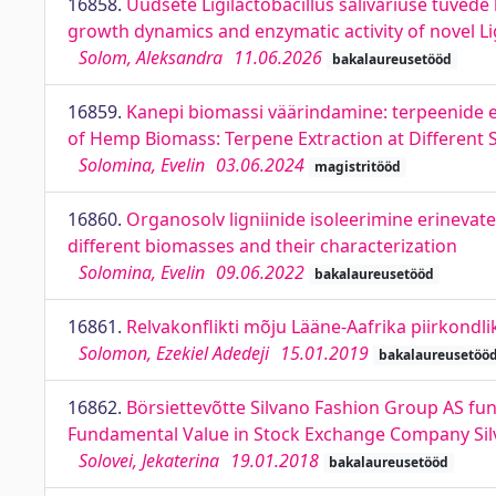
16858.
Uudsete Ligilactobacillus salivariuse tüved
growth dynamics and enzymatic activity of novel Ligi
Solom, Aleksandra
11.06.2026
bakalaureusetööd
16859.
Kanepi biomassi väärindamine: terpeenide ek
of Hemp Biomass: Terpene Extraction at Different 
Solomina, Evelin
03.06.2024
magistritööd
16860.
Organosolv ligniinide isoleerimine erinevat
different biomasses and their characterization
Solomina, Evelin
09.06.2022
bakalaureusetööd
16861.
Relvakonflikti mõju Lääne-Aafrika piirkondl
Solomon, Ezekiel Adedeji
15.01.2019
bakalaureusetöö
16862.
Börsiettevõtte Silvano Fashion Group AS fu
Fundamental Value in Stock Exchange Company Silv
Solovei, Jekaterina
19.01.2018
bakalaureusetööd