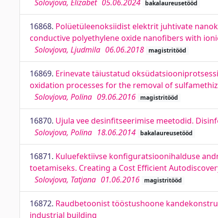
Solovjova, Elizabet
05.06.2024
bakalaureusetööd
16868.
Polüetüleenoksiidist elektrit juhtivate nano
conductive polyethylene oxide nanofibers with ionic
Solovjova, Ljudmila
06.06.2018
magistritööd
16869.
Erinevate täiustatud oksüdatsiooniprotsess
oxidation processes for the removal of sulfamethi
Solovjova, Polina
09.06.2016
magistritööd
16870.
Ujula vee desinfitseerimise meetodid. Disi
Solovjova, Polina
18.06.2014
bakalaureusetööd
16871.
Kuluefektiivse konfiguratsioonihalduse an
toetamiseks. Creating a Cost Efficient Autodiscov
Solovjova, Tatjana
01.06.2016
magistritööd
16872.
Raudbetoonist tööstushoone kandekonstrukts
industrial building