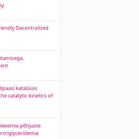
ny
riendly Decentralized
utamisega.
ment
ipaasi katalüüsi
he catalytic kinetics of
rideemia põhjuste
ertriglyceridemia