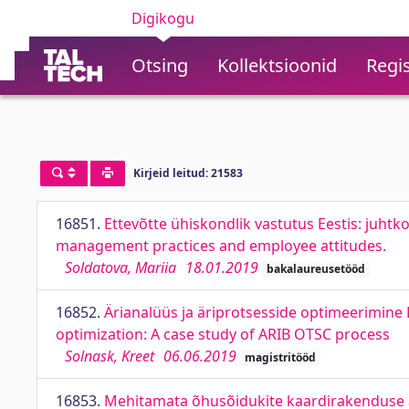
Digikogu
Otsing
Kollektsioonid
Regis
Kirjeid leitud: 21583
16851.
Ettevõtte ühiskondlik vastutus Eestis: juhtko
management practices and employee attitudes.
Soldatova, Mariia
18.01.2019
bakalaureusetööd
16852.
Ärianalüüs ja äriprotsesside optimeerimine 
optimization: A case study of ARIB OTSC process
Solnask, Kreet
06.06.2019
magistritööd
16853.
Mehitamata õhusõidukite kaardirakenduse a