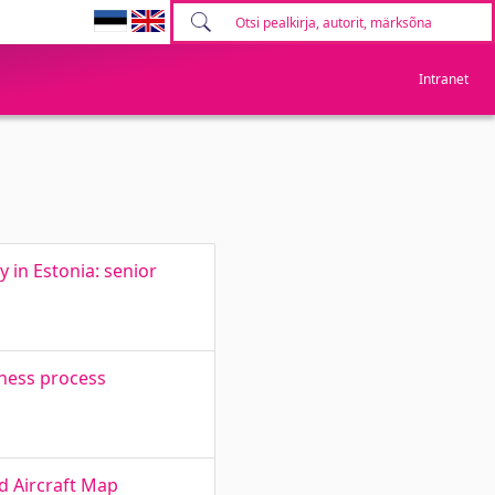
Intranet
y in Estonia: senior
iness process
d Aircraft Map