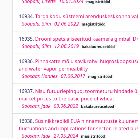
Soopalu, Lisette
10.01.2024
magistritööd
16934.
Targa kodu süsteemi arenduskeskkonna val
Soopalu, Siim
02.06.2022
magistritööd
16935.
Drooni spetsialiseeritud kaamera gimbal. D
Soopalu, Siim
12.06.2019
bakalaureusetööd
16936.
Pinnakatte mõju savikrohvi hügroskoopsusele
and water vapor permeability
Soosaar, Hannes
07.06.2017
magistritööd
16937.
Nisu futuurlepingud, toormeturu hindade ü
market prices to the basic price of wheat
Soosaar, Jaak
09.06.2022
bakalaureusetööd
16938.
Süsinikkrediidi EUA hinnamuutuste kujunemi
fluctuations and implications for sector-related bu
Soosaar, Jaak
27.05.2024
magistritööd