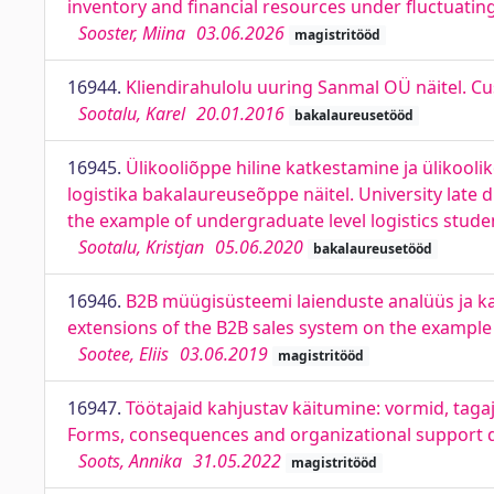
inventory and financial resources under fluctuat
Sooster, Miina
03.06.2026
magistritööd
16944.
Kliendirahulolu uuring Sanmal OÜ näitel. C
Sootalu, Karel
20.01.2016
bakalaureusetööd
16945.
Ülikooliõppe hiline katkestamine ja ülikooli
logistika bakalaureuseõppe näitel. University late
the example of undergraduate level logistics studen
Sootalu, Kristjan
05.06.2020
bakalaureusetööd
16946.
B2B müügisüsteemi laienduste analüüs ja k
extensions of the B2B sales system on the examp
Sootee, Eliis
03.06.2019
magistritööd
16947.
Töötajaid kahjustav käitumine: vormid, taga
Forms, consequences and organizational support 
Soots, Annika
31.05.2022
magistritööd