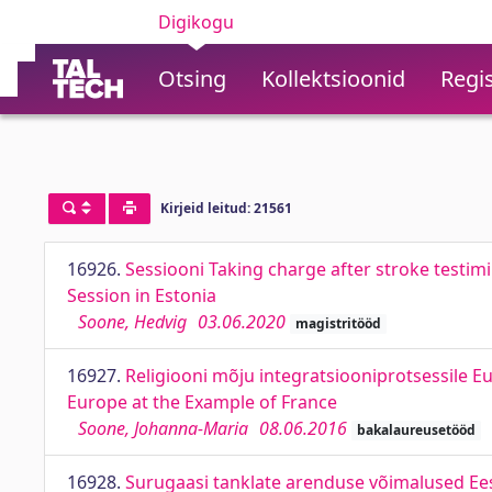
Digikogu
Otsing
Kollektsioonid
Regis
Kirjeid leitud: 21561
16926.
Sessiooni Taking charge after stroke testimi
Session in Estonia
Soone, Hedvig
03.06.2020
magistritööd
16927.
Religiooni mõju integratsiooniprotsessile E
Europe at the Example of France
Soone, Johanna-Maria
08.06.2016
bakalaureusetööd
16928.
Surugaasi tanklate arenduse võimalused Eest