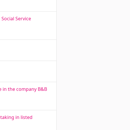
Social Service
re in the company B&B
aking in listed