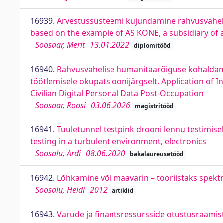
16939.
Arvestussüsteemi kujundamine rahvusvahelis
based on the example of AS KONE, a subsidiary of 
Soosaar, Merit
13.01.2022
diplomitööd
16940.
Rahvusvahelise humanitaarõiguse kohaldamine
töötlemisele okupatsioonijärgselt. Application of I
Civilian Digital Personal Data Post-Occupation
Soosaar, Roosi
03.06.2026
magistritööd
16941.
Tuuletunnel testpink drooni lennu testimise
testing in a turbulent environment, electronics
Soosalu, Ardi
08.06.2020
bakalaureusetööd
16942.
Lõhkamine või maavärin – tööriistaks spe
Soosalu, Heidi
2012
artiklid
16943.
Varude ja finantsressursside otustusraami