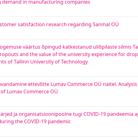
ing demand in manufacturing companies
ustomer satisfaction research regarding Sanmal OÜ
kogemuse väärtus õpingud katkestanud üliõpilaste silmis Tal
 dropouts and the value of the university experience for dr
ts of Tallinn University of Technology
avandamine ettevõtte Lumav Commerce OÜ näitel. Analysis
le of Lumav Commerce OÜ
järjed ja organisatsioonipoolne tugi COVID-19 pandeemia aj
during the COVID-19 pandemic