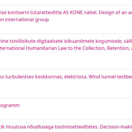
e kontserni tütarettevõtte AS KONE näitel. Design of an 
an international group
 tsiviilisikute digitaalsete isikuandmete kogumisele, säili
nternational Humanitarian Law to the Collection, Retention,
ks turbulentses keskkonnas, elektriosa. Wind tunnel testbe
ktrogramm
stik muutuva nõudlusega tootmisettevõtetes. Decision-mak