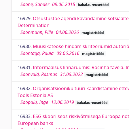
Soone, Sander
09.06.2015
bakalaureusetööd
16929.
Otsustustoe agendi kavandamine sotsiaaltee
Determination
Soonmann, Pille
04.06.2026
magistritööd
16930.
Muusikateose hindamiskriteeriumid autoriõ
Soontaga, Paula
09.06.2016
magistritööd
16931.
Informaalsus linnaruumis: Rocinha favela. Inf
Soonvald, Rasmus
31.05.2022
magistritööd
16932.
Organisatsioonikultuuri kaardistamine ette
Tools Estonia AS
Soopalu, Inge
12.06.2019
bakalaureusetööd
16933.
ESG skoori seos riskivõtmisega Euroopa not
European banks