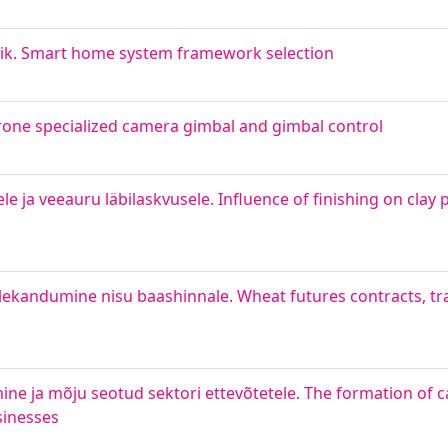
ik. Smart home system framework selection
rone specialized camera gimbal and gimbal control
 ja veeauru läbilaskvusele. Influence of finishing on clay 
lekandumine nisu baashinnale. Wheat futures contracts, t
ne ja mõju seotud sektori ettevõtetele. The formation of c
sinesses