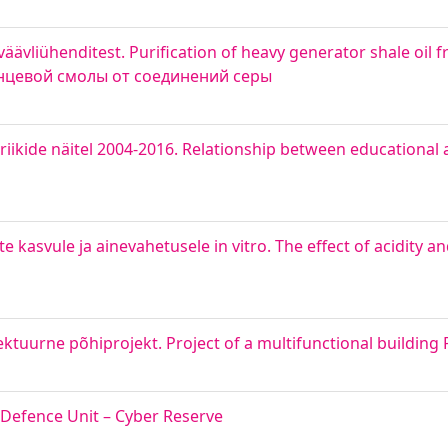
ävliühenditest. Purification of heavy generator shale oil f
нцевой смолы от соединений серы
riikide näitel 2004-2016. Relationship between educational
kasvule ja ainevahetusele in vitro. The effect of acidity an
ktuurne põhiprojekt. Project of a multifunctional building 
 Defence Unit – Cyber Reserve