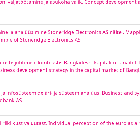
ni väljatöötamine ja asukoha valik. Concept development a
ne ja analüüsimine Stoneridge Electronics AS näitel. Mappi
mple of Stoneridge Electronics AS
uste juhtimise kontekstis Bangladeshi kapitalituru näitel.
iness development strategy in the capital market of Bang
ja infosüsteemide äri- ja süsteemianalüüs. Business and sy
Bigbank AS
 riiklikust valuutast. Individual perception of the euro as a 