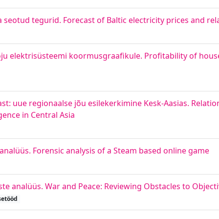
seotud tegurid. Forecast of Baltic electricity prices and rel
õju elektrisüsteemi koormusgraafikule. Profitability of hou
ast: uue regionaalse jõu esilekerkimine Kesk-Aasias. Relat
ence in Central Asia
 analüüs. Forensic analysis of a Steam based online game
uste analüüs. War and Peace: Reviewing Obstacles to Objec
setööd