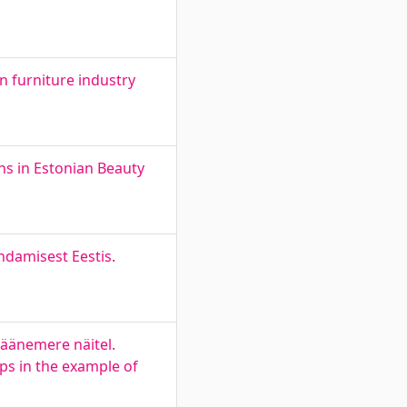
an furniture industry
ns in Estonian Beauty
damisest Eestis.
Läänemere näitel.
ps in the example of