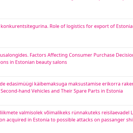
 konkurentsitegurina. Role of logistics for export of Estoni
ilusalongides. Factors Affecting Consumer Purchase Decisio
ions in Estonian beauty salons
de edasimüügi käibemaksuga maksustamise erikorra raken
 Second-hand Vehicles and Their Spare Parts in Estonia
ikmete valmisolek võimalikeks rünnakuteks reisilaevadel 
 acquired in Estonia to possible attacks on passanger shi