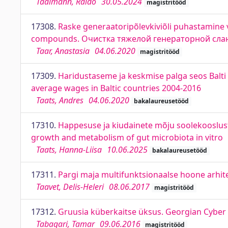
Taalmann, Raido
30.05.2024
magistritööd
17308.
Raske generaatoripõlevkiviõli puhastamine vä
compounds. Очистка тяжелой генераторной сла
Taar, Anastasia
04.06.2020
magistritööd
17309.
Haridustaseme ja keskmise palga seos Balti 
average wages in Baltic countries 2004-2016
Taats, Andres
04.06.2020
bakalaureusetööd
17310.
Happesuse ja kiudainete mõju soolekoosluste 
growth and metabolism of gut microbiota in vitro
Taats, Hanna-Liisa
10.06.2025
bakalaureusetööd
17311.
Pargi maja multifunktsionaalse hoone arhite
Taavet, Delis-Heleri
08.06.2017
magistritööd
17312.
Gruusia küberkaitse üksus. Georgian Cyber
Tabagari, Tamar
09.06.2016
magistritööd