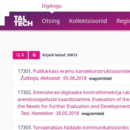
Digikogu
Otsing
Kollektsioonid
Regis
Kirjeid leitud: 20613
17301.
Puitkarkass eramu kandekonstruktsioonide 
Žutšenja, Aleksandr
05.06.2018
magistritööd
17302.
Intensiivravi digitaalse kontrollnimekirja 
arendusvajaduste kaardistamine. Evaluation of the 
the Needs for Further Evaluation and Development
Taal, Hannalore
30.05.2018
magistritööd
17303.
Turvaanalüüs hädaabi kommunikatsiooniks ka