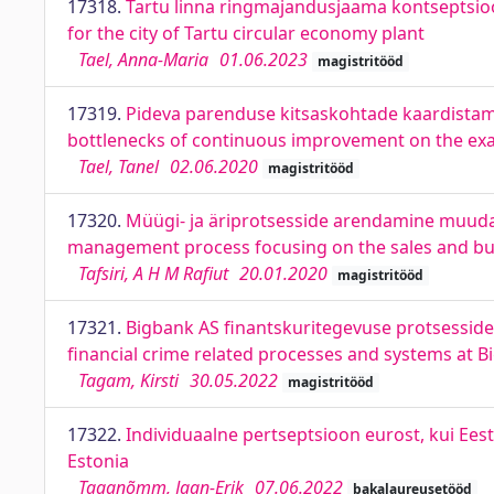
17318.
Tartu linna ringmajandusjaama kontseptsioo
for the city of Tartu circular economy plant
Tael, Anna-Maria
01.06.2023
magistritööd
17319.
Pideva parenduse kitsaskohtade kaardistami
bottlenecks of continuous improvement on the exa
Tael, Tanel
02.06.2020
magistritööd
17320.
Müügi- ja äriprotsesside arendamine muudat
management process focusing on the sales and bus
Tafsiri, A H M Rafiut
20.01.2020
magistritööd
17321.
Bigbank AS finantskuritegevuse protsesside 
financial crime related processes and systems at 
Tagam, Kirsti
30.05.2022
magistritööd
17322.
Individuaalne pertseptsioon eurost, kui Eesti
Estonia
Taganõmm, Jaan-Erik
07.06.2022
bakalaureusetööd