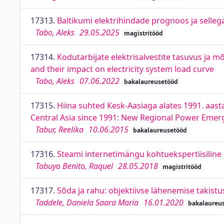
17313.
Baltikumi elektrihindade prognoos ja sellega 
Tabo, Aleks
29.05.2025
magistritööd
17314.
Kodutarbijate elektrisalvestite tasuvus ja m
and their impact on electricity system load curve
Tabo, Aleks
07.06.2022
bakalaureusetööd
17315.
Hiina suhted Kesk-Aasiaga alates 1991. aast
Central Asia since 1991: New Regional Power Emerg
Tabur, Reelika
10.06.2015
bakalaureusetööd
17316.
Steami internetimängu kohtuekspertiisiline
Tabuyo Benito, Raquel
28.05.2018
magistritööd
17317.
Sõda ja rahu: objektiivse lähenemise takist
Taddele, Daniela Saara Maria
16.01.2020
bakalaureu