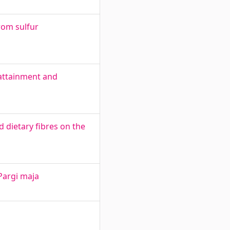
rom sulfur
 attainment and
d dietary fibres on the
Pargi maja