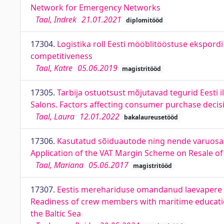
Network for Emergency Networks
Taal, Indrek
21.01.2021
diplomitööd
17304.
Logistika roll Eesti mööblitööstuse ekspordi
competitiveness
Taal, Katre
05.06.2019
magistritööd
17305.
Tarbija ostuotsust mõjutavad tegurid Eesti 
Salons. Factors affecting consumer purchase decis
Taal, Laura
12.01.2022
bakalaureusetööd
17306.
Kasutatud sõiduautode ning nende varuosa
Application of the VAT Margin Scheme on Resale of
Taal, Mariana
05.06.2017
magistritööd
17307.
Eestis merehariduse omandanud laevapere li
Readiness of crew members with maritime education
the Baltic Sea