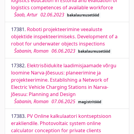
logistics education in Estonia and evaluation of
logistics competences of available workforce
Šaab, Artur
02.06.2023
bakalaureusetööd
17381.
Roboti projekteerimine veealuste
objektide inspekteerimiseks. Development of a
robot for underwater objects inspections
Šabanin, Roman
06.06.2023
bakalaureusetööd
17382.
Elektrisõidukite laadimisjaamade võrgu
loomine Narva-Jõesuus: planeerimine ja
projekteerimine. Establishing a Network of
Electric Vehicle Charging Stations in Narva-
Jõesuu: Planning and Design
Šabanin, Roman
07.06.2025
magistritööd
17383.
PV Online kalkulaatori kontseptsioon
erakliendile. Photovoltaic system online
calculator conception for private clients