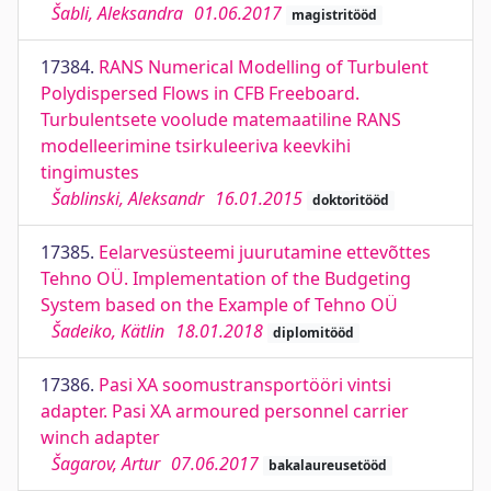
Šabli, Aleksandra
01.06.2017
magistritööd
17384.
RANS Numerical Modelling of Turbulent
Polydispersed Flows in CFB Freeboard.
Turbulentsete voolude matemaatiline RANS
modelleerimine tsirkuleeriva keevkihi
tingimustes
Šablinski, Aleksandr
16.01.2015
doktoritööd
17385.
Eelarvesüsteemi juurutamine ettevõttes
Tehno OÜ. Implementation of the Budgeting
System based on the Example of Tehno OÜ
Šadeiko, Kätlin
18.01.2018
diplomitööd
17386.
Pasi XA soomustransportööri vintsi
adapter. Pasi XA armoured personnel carrier
winch adapter
Šagarov, Artur
07.06.2017
bakalaureusetööd