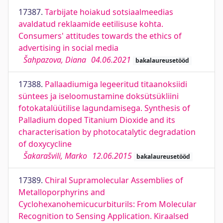
17387.
Tarbijate hoiakud sotsiaalmeedias
avaldatud reklaamide eetilisuse kohta.
Consumers' attitudes towards the ethics of
advertising in social media
Šahpazova, Diana
04.06.2021
bakalaureusetööd
17388.
Pallaadiumiga legeeritud titaanoksiidi
süntees ja iseloomustamine doksütsükliini
fotokatalüütilise lagundamisega. Synthesis of
Palladium doped Titanium Dioxide and its
characterisation by photocatalytic degradation
of doxycycline
Šakarašvili, Marko
12.06.2015
bakalaureusetööd
17389.
Chiral Supramolecular Assemblies of
Metalloporphyrins and
Cyclohexanohemicucurbiturils: From Molecular
Recognition to Sensing Application. Kiraalsed