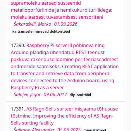
supramolekulaarsed süsteemid
metalloporfüriinide ja hemikukurbituriilidega:
molekulaarsest tuvastamisest sensoriteni
Šakarašvili, Marko
01.09.2026
kaitsmisele minevad doktoritööd
17390.
Raspberry Pi serveril põhineva ning
Arduino plaadiga ühendatud REST-teenust
pakkuva rakenduse loomine perifeeriaseadmest
andmeside saamiseks. Creating REST application
to transfer and retrieve data from peripheral
devices connected to the Arduino board, using
Raspberry Pi as a server
Šalajev, Jegor
09.06.2017
diplomitööd
17391.
AS Ragn-Sells sorteerimisjaama tõhususe
tõstmine. Improving the efficiency of AS Ragn-
Sells sorting facility
Šalimov, Aleksander
05.06.2025
magistritööd