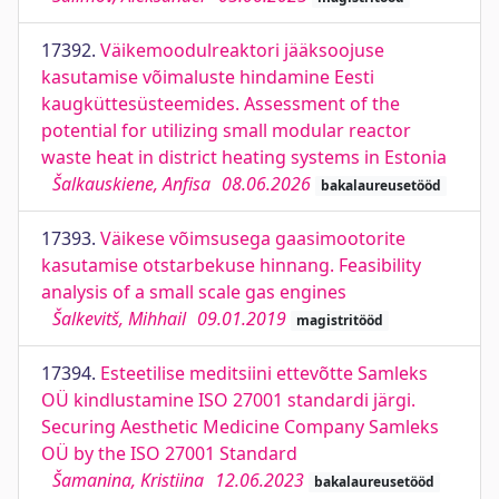
17392.
Väikemoodulreaktori jääksoojuse
kasutamise võimaluste hindamine Eesti
kaugküttesüsteemides. Assessment of the
potential for utilizing small modular reactor
waste heat in district heating systems in Estonia
Šalkauskiene, Anfisa
08.06.2026
bakalaureusetööd
17393.
Väikese võimsusega gaasimootorite
kasutamise otstarbekuse hinnang. Feasibility
analysis of a small scale gas engines
Šalkevitš, Mihhail
09.01.2019
magistritööd
17394.
Esteetilise meditsiini ettevõtte Samleks
OÜ kindlustamine ISO 27001 standardi järgi.
Securing Aesthetic Medicine Company Samleks
OÜ by the ISO 27001 Standard
Šamanina, Kristiina
12.06.2023
bakalaureusetööd