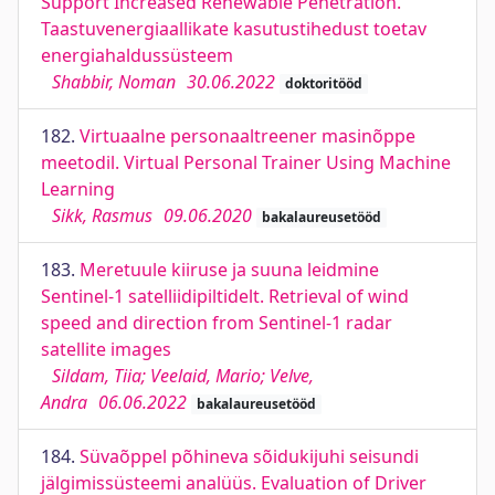
Support Increased Renewable Penetration.
Taastuvenergiaallikate kasutustihedust toetav
energiahaldussüsteem
Shabbir, Noman
30.06.2022
doktoritööd
182.
Virtuaalne personaaltreener masinõppe
meetodil. Virtual Personal Trainer Using Machine
Learning
Sikk, Rasmus
09.06.2020
bakalaureusetööd
183.
Meretuule kiiruse ja suuna leidmine
Sentinel-1 satelliidipiltidelt. Retrieval of wind
speed and direction from Sentinel-1 radar
satellite images
Sildam, Tiia; Veelaid, Mario; Velve,
Andra
06.06.2022
bakalaureusetööd
184.
Süvaõppel põhineva sõidukijuhi seisundi
jälgimissüsteemi analüüs. Evaluation of Driver