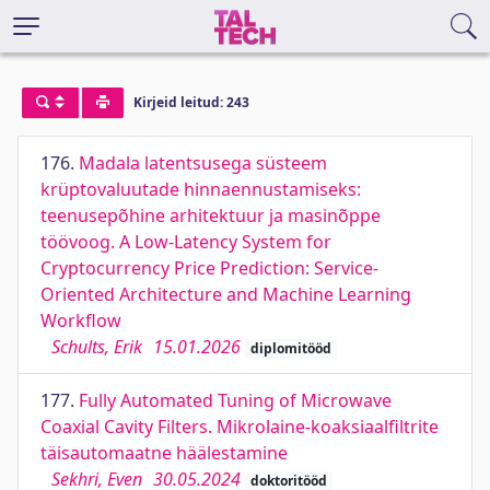
Kirjeid leitud: 243
176.
Madala latentsusega süsteem
krüptovaluutade hinnaennustamiseks:
teenusepõhine arhitektuur ja masinõppe
töövoog. A Low-Latency System for
Cryptocurrency Price Prediction: Service-
Oriented Architecture and Machine Learning
Workflow
Schults, Erik
15.01.2026
diplomitööd
177.
Fully Automated Tuning of Microwave
Coaxial Cavity Filters. Mikrolaine-koaksiaalfiltrite
täisautomaatne häälestamine
Sekhri, Even
30.05.2024
doktoritööd