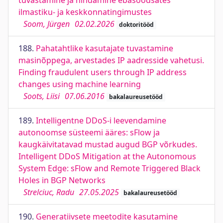
tuvastamine ja hindamine ebasoodsates
ilmastiku- ja keskkonnatingimustes
Soom, Jürgen
02.02.2026
doktoritööd
188.
Pahatahtlike kasutajate tuvastamine
masinõppega, arvestades IP aadresside vahetusi.
Finding fraudulent users through IP address
changes using machine learning
Soots, Liisi
07.06.2016
bakalaureusetööd
189.
Intelligentne DDoS-i leevendamine
autonoomse süsteemi ääres: sFlow ja
kaugkäivitatavad mustad augud BGP võrkudes.
Intelligent DDoS Mitigation at the Autonomous
System Edge: sFlow and Remote Triggered Black
Holes in BGP Networks
Strelciuc, Radu
27.05.2025
bakalaureusetööd
190.
Generatiivsete meetodite kasutamine