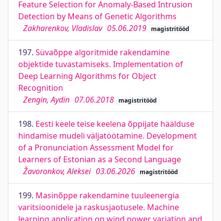
Feature Selection for Anomaly-Based Intrusion
Detection by Means of Genetic Algorithms
Zakharenkov, Vladislav
05.06.2019
magistritööd
197.
Süvaõppe algoritmide rakendamine
objektide tuvastamiseks. Implementation of
Deep Learning Algorithms for Object
Recognition
Zengin, Aydin
07.06.2018
magistritööd
198.
Eesti keele teise keelena õppijate häälduse
hindamise mudeli väljatöötamine. Development
of a Pronunciation Assessment Model for
Learners of Estonian as a Second Language
Žavoronkov, Aleksei
03.06.2026
magistritööd
199.
Masinõppe rakendamine tuuleenergia
varitsioonidele ja raskusjaotusele. Machine
learning application on wind power variation and