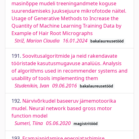
masinõppe mudeli treeningandmete koguse
suurendamiseks juuksejuure mikrofotode näitel.
Usage of Generative Methods to Increase the
Quantity of Machine Learning Training Data by
Example of Hair Root Micrographs
Striž, Marion Claudia
16.01.2024
bakalaureusetööd
191.
Soovitusalgoritmide ja neid rakendavate
tööristade kasutusmugavuse analüüs. Analysis
of algorithms used in recommender systems and
usability of tools implementing them
Studenikin, Ivan
09.06.2016
bakalaureusetööd
192.
Närvivõrkudel baseeruv jämemotoorika
mudel. Neural network based gross motor
function model
Sumeri, Tiina
05.06.2020
magistritööd
193.
Eramajapidamise energiatarbimise