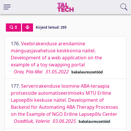
Kirjeid leitud: 295
176.
Veebirakenduse arendamine
mänguasjavahetuse keskkonna näitel.
Development of a web application on the
example of a toy swapping portal
Orav, Piia-Mai
31.05.2022
bakalaureusetööd
177.
Serverirakenduse loomine ABA-teraapia
protsesside automatiseerimiseks MTÜ Eriline
Lapsepõlv keskuse näitel. Development of
Backend for Automating ABA Therapy Processes
on the Example of NGO Eriline Lapsepõlv Center
Osadtšuk, Valeria
03.06.2025
bakalaureusetööd