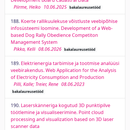
Development Board Cadastral Data
Piirme, Heiko
10.06.2025
bakalaureusetööd
188.
Koerte rallikuulekuse võistluste veebipõhise
infosüsteemi loomine. Development of a Web-
based Dog Rally Obedience Competiton
Management System
Pikka, Kelli
08.06.2026
bakalaureusetööd
189.
Elektrienergia tarbimise ja tootmise analüüsi
veebirakendus. Web Application for the Analysis
of Electricity Consumption and Production
Pilli, Kalle; Treier, Rene
08.06.2023
bakalaureusetööd
190.
Laserskänneriga kogutud 3D punktipilve
töötlemine ja visualiseerimine. Point cloud
processing and visualization based on 3D laser
scanner data