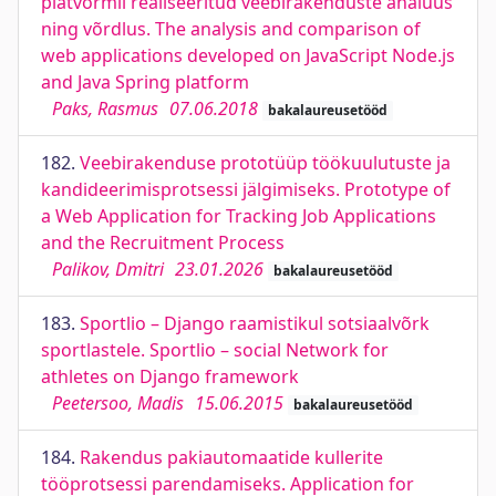
platvormil realiseeritud veebirakenduste analüüs
ning võrdlus. The analysis and comparison of
web applications developed on JavaScript Node.js
and Java Spring platform
Paks, Rasmus
07.06.2018
bakalaureusetööd
182.
Veebirakenduse prototüüp töökuulutuste ja
kandideerimisprotsessi jälgimiseks. Prototype of
a Web Application for Tracking Job Applications
and the Recruitment Process
Palikov, Dmitri
23.01.2026
bakalaureusetööd
183.
Sportlio – Django raamistikul sotsiaalvõrk
sportlastele. Sportlio – social Network for
athletes on Django framework
Peetersoo, Madis
15.06.2015
bakalaureusetööd
184.
Rakendus pakiautomaatide kullerite
tööprotsessi parendamiseks. Application for