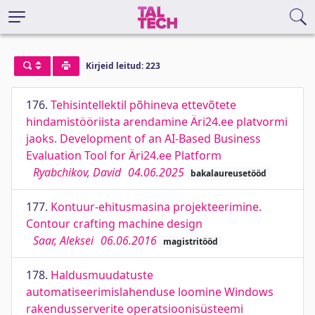
Kirjeid leitud: 223
176.
Tehisintellektil põhineva ettevõtete
hindamistööriista arendamine Äri24.ee platvormi
jaoks. Development of an AI-Based Business
Evaluation Tool for Äri24.ee Platform
Ryabchikov, David
04.06.2025
bakalaureusetööd
177.
Kontuur-ehitusmasina projekteerimine.
Contour crafting machine design
Saar, Aleksei
06.06.2016
magistritööd
178.
Haldusmuudatuste
automatiseerimislahenduse loomine Windows
rakendusserverite operatsioonisüsteemi