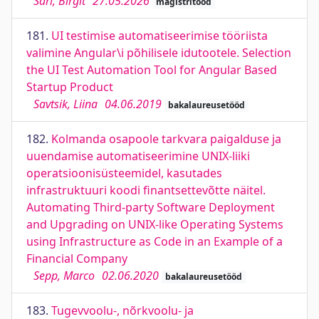
Sari, Birgit
27.05.2026
magistritööd
181.
UI testimise automatiseerimise tööriista
valimine Angular\i põhilisele idutootele. Selection
the UI Test Automation Tool for Angular Based
Startup Product
Savtsik, Liina
04.06.2019
bakalaureusetööd
182.
Kolmanda osapoole tarkvara paigalduse ja
uuendamise automatiseerimine UNIX-liiki
operatsioonisüsteemidel, kasutades
infrastruktuuri koodi finantsettevõtte näitel.
Automating Third-party Software Deployment
and Upgrading on UNIX-like Operating Systems
using Infrastructure as Code in an Example of a
Financial Company
Sepp, Marco
02.06.2020
bakalaureusetööd
183.
Tugevvoolu-, nõrkvoolu- ja