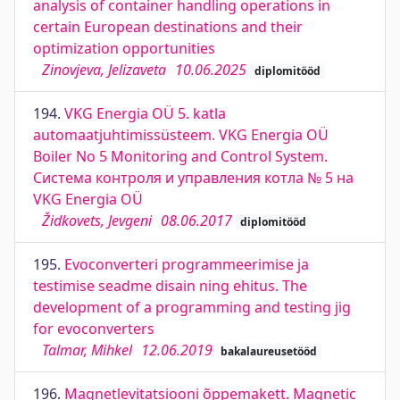
analysis of container handling operations in
certain European destinations and their
optimization opportunities
Zinovjeva, Jelizaveta
10.06.2025
diplomitööd
194.
VKG Energia OÜ 5. katla
automaatjuhtimissüsteem. VKG Energia OÜ
Boiler No 5 Monitoring and Control System.
Система контроля и управления котла № 5 на
VKG Energia OÜ
Židkovets, Jevgeni
08.06.2017
diplomitööd
195.
Evoconverteri programmeerimise ja
testimise seadme disain ning ehitus. The
development of a programming and testing jig
for evoconverters
Talmar, Mihkel
12.06.2019
bakalaureusetööd
196.
Magnetlevitatsiooni õppemakett. Magnetic