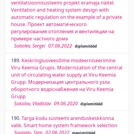
ventilatsioonisüsteemi projekt eramaja näitel.
Ventilation and heating system design with
automatic regulation on the example of a private
house. Проект автоматического
регулирования отопления и вентиляции на
примере частного дома
Sobolev, Sergei
07.06.2022
diplomitööd
189.
Keskringlusveesõlme modeerniseerimine
Viru Keemia Grupis. Modernization of the central
unit of circulating water supply at Viru Keemia
Grupp. Модернизация центрального узла
оборотного водоснабжения на Viru Keemia
Grupp
Sokolov, Vladislav
09.06.2020
diplomitööd
190.
Targa kodu süsteemi arenduskeskkonna
valik. Smart home system framework selection
Soopalu, Siim
02.06.2022
magistritööd