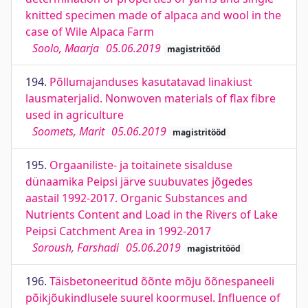
knitted specimen made of alpaca and wool in the
case of Wile Alpaca Farm
Soolo, Maarja
05.06.2019
magistritööd
194.
Põllumajanduses kasutatavad linakiust
lausmaterjalid. Nonwoven materials of flax fibre
used in agriculture
Soomets, Marit
05.06.2019
magistritööd
195.
Orgaaniliste- ja toitainete sisalduse
dünaamika Peipsi järve suubuvates jõgedes
aastail 1992-2017. Organic Substances and
Nutrients Content and Load in the Rivers of Lake
Peipsi Catchment Area in 1992-2017
Soroush, Farshadi
05.06.2019
magistritööd
196.
Täisbetoneeritud õõnte mõju õõnespaneeli
põikjõukindlusele suurel koormusel. Influence of