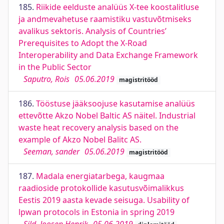
185.
Riikide eelduste analüüs X-tee koostalitluse
ja andmevahetuse raamistiku vastuvõtmiseks
avalikus sektoris. Analysis of Countries’
Prerequisites to Adopt the X-Road
Interoperability and Data Exchange Framework
in the Public Sector
Saputro, Rois
05.06.2019
magistritööd
186.
Tööstuse jääksoojuse kasutamise analüüs
ettevõtte Akzo Nobel Baltic AS näitel. Industrial
waste heat recovery analysis based on the
example of Akzo Nobel Balitc AS.
Seeman, sander
05.06.2019
magistritööd
187.
Madala energiatarbega, kaugmaa
raadioside protokollide kasutusvõimalikkus
Eestis 2019 aasta kevade seisuga. Usability of
lpwan protocols in Estonia in spring 2019