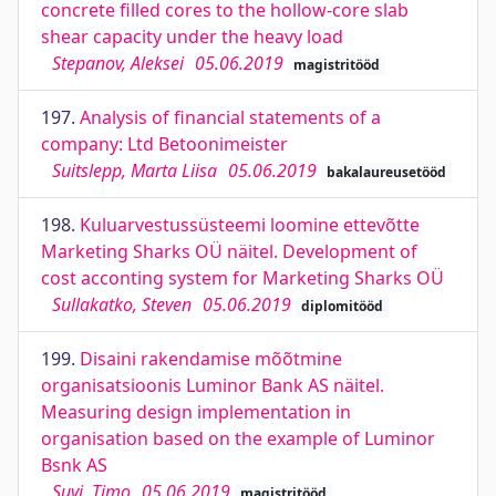
concrete filled cores to the hollow-core slab
shear capacity under the heavy load
Stepanov, Aleksei
05.06.2019
magistritööd
197.
Analysis of financial statements of a
company: Ltd Betoonimeister
Suitslepp, Marta Liisa
05.06.2019
bakalaureusetööd
198.
Kuluarvestussüsteemi loomine ettevõtte
Marketing Sharks OÜ näitel. Development of
cost acconting system for Marketing Sharks OÜ
Sullakatko, Steven
05.06.2019
diplomitööd
199.
Disaini rakendamise mõõtmine
organisatsioonis Luminor Bank AS näitel.
Measuring design implementation in
organisation based on the example of Luminor
Bsnk AS
Suvi, Timo
05.06.2019
magistritööd