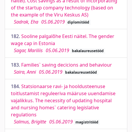
näitel). Cost savings as a result of incorporating
of the startup company technology (based on
the example of the Viru Keskus AS)
Sadrak, Eha
05.06.2019
diplomitööd
182.
Sooline palgalõhe Eesti näitel. The gender
wage cap in Estonia
Sagar, Mariliis
05.06.2019
bakalaureusetööd
183.
Families` saving decicions and behaviour
Saira, Anni
05.06.2019
bakalaureusetööd
184.
Statsionaarse ravi- ja hooldusteenuse
toitlustamist reguleeriva määruse uuendamise
vajalikkus. The necessity of updating hospital
and nursing homes` catering legislative
regulations
Salmus, Brigitte
05.06.2019
magistritööd