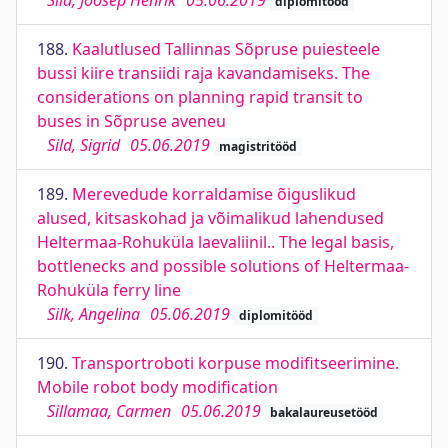
Sild, Joosep Henrik
05.06.2019
diplomitööd
188.
Kaalutlused Tallinnas Sõpruse puiesteele
bussi kiire transiidi raja kavandamiseks. The
considerations on planning rapid transit to
buses in Sõpruse aveneu
Sild, Sigrid
05.06.2019
magistritööd
189.
Merevedude korraldamise õiguslikud
alused, kitsaskohad ja võimalikud lahendused
Heltermaa-Rohuküla laevaliinil.. The legal basis,
bottlenecks and possible solutions of Heltermaa-
Rohuküla ferry line
Silk, Angelina
05.06.2019
diplomitööd
190.
Transportroboti korpuse modifitseerimine.
Mobile robot body modification
Sillamaa, Carmen
05.06.2019
bakalaureusetööd