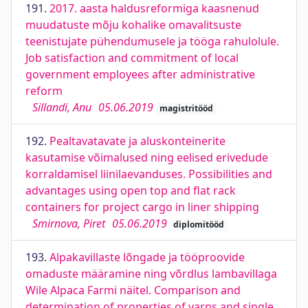
191.
2017. aasta haldusreformiga kaasnenud
muudatuste mõju kohalike omavalitsuste
teenistujate pühendumusele ja tööga rahulolule.
Job satisfaction and commitment of local
government employees after administrative
reform
Sillandi, Anu
05.06.2019
magistritööd
192.
Pealtavatavate ja aluskonteinerite
kasutamise võimalused ning eelised erivedude
korraldamisel liinilaevanduses. Possibilities and
advantages using open top and flat rack
containers for project cargo in liner shipping
Smirnova, Piret
05.06.2019
diplomitööd
193.
Alpakavillaste lõngade ja tööproovide
omaduste määramine ning võrdlus lambavillaga
Wile Alpaca Farmi näitel. Comparison and
determination of properties of yarns and single