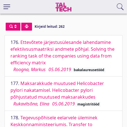
Kirjeid leitud: 262
176.
Ettevõtete järjestusülesande lahendamine
efektiivsusmaatriksi andmete põhjal. Solving the
ranking task of the companies using data from
efficiency matrix
Roogna, Markus
05.06.2019
bakalaureusetööd
177.
Maksarakkude muutused Helicobacter
pylori nakatamisel. Helicobacter pylori
põhjustatud muutused maksarakkudes
Rukavitsõna, Elina
05.06.2019
magistritööd
178.
Tegevuspõhisele eelarvele üleminek
Keskkonnaministeeriumis. Transfer to