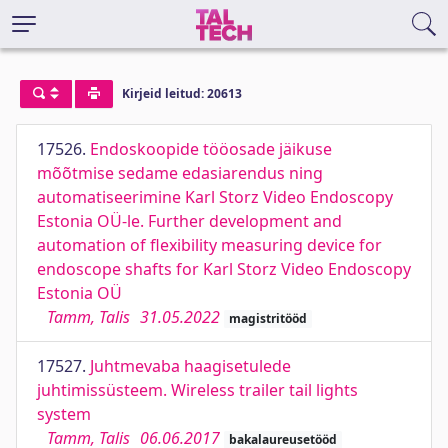
Kirjeid leitud: 20613
17526.
Endoskoopide tööosade jäikuse
mõõtmise sedame edasiarendus ning
automatiseerimine Karl Storz Video Endoscopy
Estonia OÜ-le. Further development and
automation of flexibility measuring device for
endoscope shafts for Karl Storz Video Endoscopy
Estonia OÜ
Tamm, Talis
31.05.2022
magistritööd
17527.
Juhtmevaba haagisetulede
juhtimissüsteem. Wireless trailer tail lights
system
Tamm, Talis
06.06.2017
bakalaureusetööd