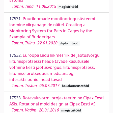
Estonia
Tamm, Tiina
11.06.2015
magistritööd
17531.
Puuriloomade monitooringusüsteemi
loomine viirpapagoide näitel. Creating a
Monitoring System for Pets in Cages by the
Example of Budgerigars
Tamm, Triinu
22.01.2020
diplomitööd
17532.
Euroopa Liidu liikmesriikide jaotusvõrgu
liitumisprotsessi heade tavade kasutusele
võtmine Eesti jaotusvõrgus. liitumisprotsess,
liitumise protseduur, mediaanaeg,
interaktsioonid, head tavad
Tamm, Tristan
06.07.2017
bakalaureusetööd
17533.
Rotavaluvormi projekteerimine Cipax Eesti
ASis. Rotational mold design at Cipax Eesti AS
Tamm, Vadim
20.01.2016
magistritööd