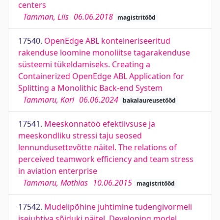
centers
Tamman, Liis
06.06.2018
magistritööd
17540.
OpenEdge ABL konteineriseeritud
rakenduse loomine monoliitse tagarakenduse
süsteemi tükeldamiseks. Creating a
Containerized OpenEdge ABL Application for
Splitting a Monolithic Back-end System
Tammaru, Karl
06.06.2024
bakalaureusetööd
17541.
Meeskonnatöö efektiivsuse ja
meeskondliku stressi taju seosed
lennundusettevõtte näitel. The relations of
perceived teamwork efficiency and team stress
in aviation enterprise
Tammaru, Mathias
10.06.2015
magistritööd
17542.
Mudelipõhine juhtimine tudengivormeli
isejuhtiva sõiduki näitel. Developing model