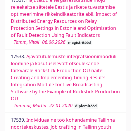
17537.
Hajutatud energiaressursside mõju
releekaitse sätetele Eestis ja rikete tuvastamise
optimeerimine rikkeindikaatorite abil. Impact of
Distributed Energy Resources on Relay
Protection Settings in Estonia and Optimization
of Fault Detection Using Fault Indicators
Tamm, Vitali
06.06.2026
magistritööd
17538.
Ajavõtutulemuste integratsioonimooduli
loomine ja kasutuselevõtt otseülekande
tarkvarale Rockstick Production OÜ näitel.
Creating and Implementing Timing Results
Integration Module for Live Broadcasting
Software by the Example of Rockstick Production
OÜ
Tammai, Martin
22.01.2020
diplomitööd
17539.
Individuaalne töö kohandamine Tallinna
noortekeskustes. Job crafting in Tallinn youth