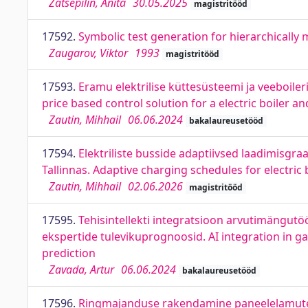
Zatsepilin, Anita
30.05.2025
magistritööd
17592.
Symbolic test generation for hierarchically
Zaugarov, Viktor
1993
magistritööd
17593.
Eramu elektrilise küttesüsteemi ja veeboiler
price based control solution for a electric boiler a
Zautin, Mihhail
06.06.2024
bakalaureusetööd
17594.
Elektriliste busside adaptiivsed laadimisgr
Tallinnas. Adaptive charging schedules for electric b
Zautin, Mihhail
02.06.2026
magistritööd
17595.
Tehisintellekti integratsioon arvutimängutöö
ekspertide tulevikuprognoosid. AI integration in g
prediction
Zavada, Artur
06.06.2024
bakalaureusetööd
17596.
Ringmajanduse rakendamine paneelelamute ra