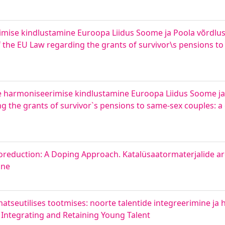
mise kindlustamine Euroopa Liidus Soome ja Poola võrdluse
 the EU Law regarding the grants of survivor\s pensions to
 harmoniseerimise kindlustamine Euroopa Liidus Soome ja 
g the grants of survivor`s pensions to same-sex couples:
roreduction: A Doping Approach. Katalüsaatormaterjalide 
ine
atseutilises tootmises: noorte talentide integreerimine j
 Integrating and Retaining Young Talent