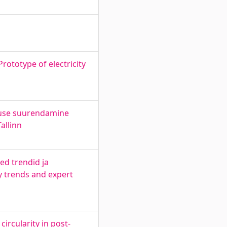
rototype of electricity
ususe suurendamine
allinn
ed trendid ja
y trends and expert
rcularity in post-