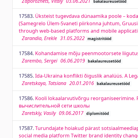
Zaporozhets, Vitaly
03.06.2021
bakalaureusetööd
17583.
Üksteist tugevdava dünaamika poole – kodan
(Samegrelo Ülem-Svaneti piirkonna juhtum, Gruusia
through web-based platforms and mobile applicati
Zarandia, Erekle
31.05.2022
magistritööd
17584.
Kohandamise mõju peenmootorsete liigutust
Zarembo, Sergei
06.06.2019
bakalaureusetööd
17585.
Ida-Ukraina konflikti õiguslik analüüs. A Leg
Zaretskaya, Tatsiana
20.01.2016
bakalaureusetööd
17586.
Kooli lokaalarvutivõrgu reorganiseerimine
вычислительной сети школы
Zaretskiy, Vasily
09.06.2017
diplomitööd
17587.
Turundajate hoiakud pärast sotsiaalmeediapl
social media platform Twitter brand identity chang