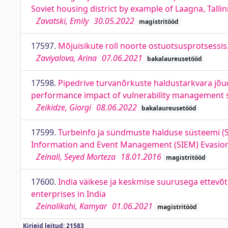
Soviet housing district by example of Laagna, Talli
Zavatski, Emily
30.05.2022
magistritööd
17597.
Mõjuisikute roll noorte ostuotsusprotsessis
Zaviyalova, Arina
07.06.2021
bakalaureusetööd
17598.
Pipedrive turvanõrkuste haldustarkvara jõ
performance impact of vulnerability management s
Zeikidze, Giorgi
08.06.2022
bakalaureusetööd
17599.
Turbeinfo ja sündmuste halduse süsteemi (SI
Information and Event Management (SIEM) Evasio
Zeinali, Seyed Morteza
18.01.2016
magistritööd
17600.
India väikese ja keskmise suurusega ettevõ
enterprises in India
Zeinalikahi, Kamyar
01.06.2021
magistritööd
Kirjeid leitud: 21583