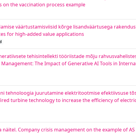
ks on the vaccination process example
hindamise väärtustamisviisid kõrge lisandväärtusega rakendu
utes for high-added value applications
d
ratiivsete tehisintellekti tööriistade mõju rahvusvaheliste
anagement: The Impact of Generative AI Tools in Interna
iini tehnoloogia juurutamine elektritootmise efektiivsuse t
ired turbine technology to increase the efficiency of electri
ela näitel. Company crisis management on the example of AS 