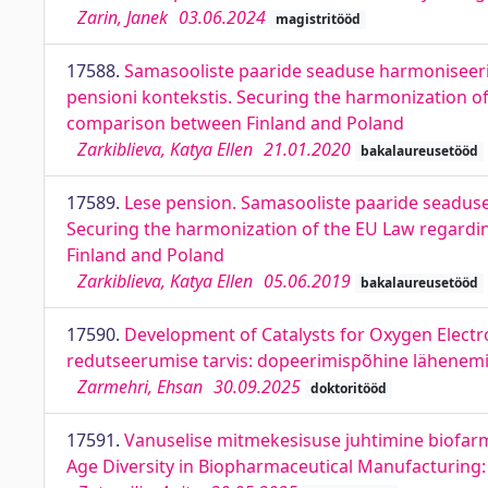
Zarin, Janek
03.06.2024
magistritööd
17588.
Samasooliste paaride seaduse harmoniseeri
pensioni kontekstis. Securing the harmonization of
comparison between Finland and Poland
Zarkiblieva, Katya Ellen
21.01.2020
bakalaureusetööd
17589.
Lese pension. Samasooliste paaride seaduse
Securing the harmonization of the EU Law regardin
Finland and Poland
Zarkiblieva, Katya Ellen
05.06.2019
bakalaureusetööd
17590.
Development of Catalysts for Oxygen Elect
redutseerumise tarvis: dopeerimispõhine lähenem
Zarmehri, Ehsan
30.09.2025
doktoritööd
17591.
Vanuselise mitmekesisuse juhtimine biofarm
Age Diversity in Biopharmaceutical Manufacturing: