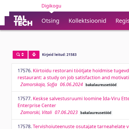
Digikogu
Otsing
Kollektsioonid
Regis
Kirjeid leitud: 21583
17576.
Kiirtoidu restorani töötjate hoidmise tugevd
restaurant: a study on job satisfaction and motivat
Zamorskaja, Sofja
06.06.2024
bakalaureusetööd
17577.
Keskse salvestusruumi loomine Ida-Viru Ette
Enterprise Center
Zamorski, Vitali
07.06.2023
bakalaureusetööd
17578.
Tervishoiuteenuste osutajate tarneahelate v