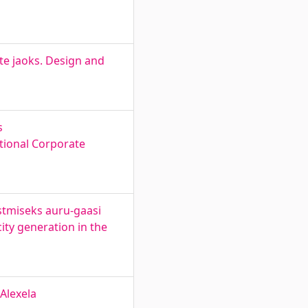
ste jaoks. Design and
s
tional Corporate
õstmiseks auru-gaasi
city generation in the
Alexela