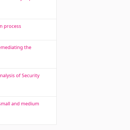
on process
emediating the
alysis of Security
f small and medium