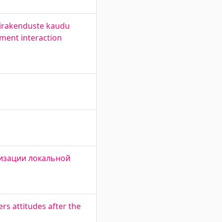
ilirakenduste kaudu
ment interaction
анизации локальной
rs attitudes after the