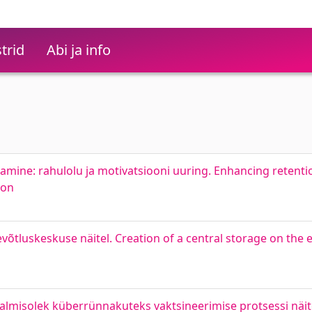
trid
Abi ja info
amine: rahulolu ja motivatsiooni uuring. Enhancing retentio
ion
võtluskeskuse näitel. Creation of a central storage on the 
almisolek küberrünnakuteks vaktsineerimise protsessi näit