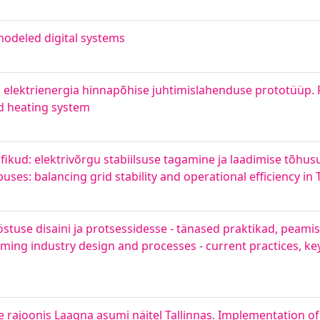
 modeled digital systems
i elektrienergia hinnapõhise juhtimislahenduse prototüüp. P
nd heating system
aafikud: elektrivõrgu stabiilsuse tagamine ja laadimise tõh
uses: balancing grid stability and operational efficiency in T
stuse disaini ja protsessidesse - tänased praktikad, peamis
aming industry design and processes - current practices, ke
joonis Laagna asumi näitel Tallinnas. Implementation of ci