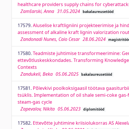
healthcare providers supply chains for cyberattac
Zamšarski, Anna
31.05.2024
bakalaureusetööd
17579.
Aluselise kraftligniini projekteerimise ja 
assessment of alkaline kraft lignin valorization ro
Zandonadi Nunes, Caio Cesar
28.06.2024
magistritöö
17580.
Teadmiste juhtimise transformeerimine: Gene
ettevõtluskeskkondades. Transforming Knowledge M
Contexts
Zandukeli, Beka
05.06.2025
bakalaureusetööd
17581.
Põlevkivi poolkoksigaasil töötava gaasiturb
tsüklis. Implementation of oil shale semi-coke gas-f
steam-gas cycle
Zapevalov, Nikita
05.06.2023
diplomitööd
17582.
Ettevõtte juhtimine kriisiolukorras AS Alex