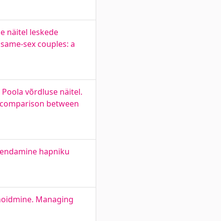
 näitel leskede
 same-sex couples: a
Poola võrdluse näitel.
 a comparison between
arendamine hapniku
a hoidmine. Managing