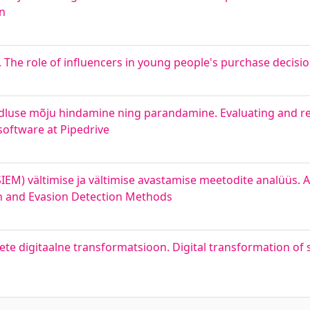
nn
. The role of influencers in young people's purchase decisi
udluse mõju hindamine ning parandamine. Evaluating and r
oftware at Pipedrive
EM) vältimise ja vältimise avastamise meetodite analüüs. An
n and Evasion Detection Methods
tete digitaalne transformatsioon. Digital transformation o