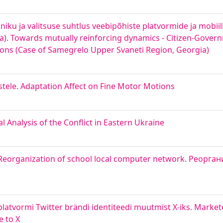
iku ja valitsuse suhtlus veebipõhiste platvormide ja mobi
). Towards mutually reinforcing dynamics - Citizen-Govern
ons (Case of Samegrelo Upper Svaneti Region, Georgia)
ele. Adaptation Affect on Fine Motor Motions
al Analysis of the Conflict in Eastern Ukraine
. Reorganization of school local computer network. Реорг
atvormi Twitter brändi identiteedi muutmist X-iks. Markete
e to X