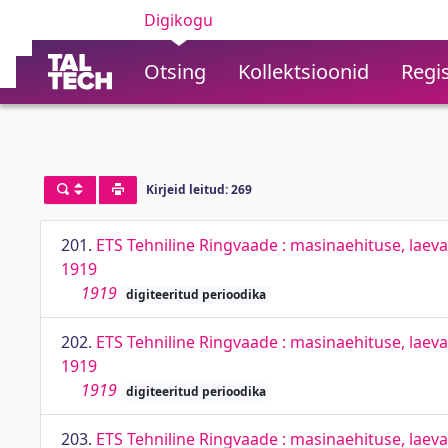
Digikogu
Otsing
Kollektsioonid
Regis
Kirjeid leitud: 269
201.
ETS Tehniline Ringvaade : masinaehituse, laevae
1919
1919
digiteeritud perioodika
202.
ETS Tehniline Ringvaade : masinaehituse, laevae
1919
1919
digiteeritud perioodika
203.
ETS Tehniline Ringvaade : masinaehituse, laevae