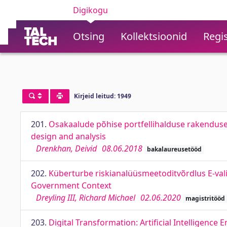
Digikogu
Otsing
Kollektsioonid
Regis
Kirjeid leitud: 1949
201.
Osakaalude põhise portfellihalduse rakendus
design and analysis
Drenkhan, Deivid
08.06.2018
bakalaureusetööd
202.
Küberturbe riskianalüüsmeetoditvõrdlus E-vali
Government Context
Dreyling III, Richard Michael
02.06.2020
magistritööd
203.
Digital Transformation: Artiﬁcial Intelligence E