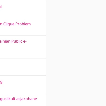
l
um Clique Problem
inian Public e-
ng
iguslikult asjakohane