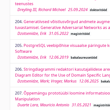
teenustes
Dreyling III, Richard Michael
25.09.2024
doktoritööd
204.
Generatiivsed võistlusvõrgud andmete augmen
tuvastamisel. Generative Adversarial Networks as
Dzotsenidze, Erik
31.05.2022
magistritööd
205.
PostgreSQL veebipõhise visuaalse päringute 
Software
Dzotsenidze, Erik
12.06.2019
bakalaureusetööd
206.
Stringdiagrammi redaktori kasutajaliidese are
Diagram Editor for the Use of Domain Specific La
Dzotsenidze, Mark; Vrager, Markus
12.06.2025
bakal
207.
Õppemängu prototüübi loomine informatsiooni
Manipulation
Duarte Lara, Mauricio Antonio
31.05.2021
magistritö