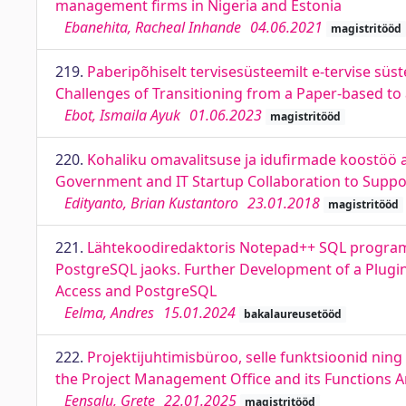
management firms in Nigeria and Estonia
Ebanehita, Racheal Inhande
04.06.2021
magistritööd
219.
Paberipõhiselt tervisesüsteemilt e-tervise s
Challenges of Transitioning from a Paper-based t
Ebot, Ismaila Ayuk
01.06.2023
magistritööd
220.
Kohaliku omavalitsuse ja idufirmade koostöö av
Government and IT Startup Collaboration to Suppor
Edityanto, Brian Kustantoro
23.01.2018
magistritööd
221.
Lähtekoodiredaktoris Notepad++ SQL program
PostgreSQL jaoks. Further Development of a Plugi
Access and PostgreSQL
Eelma, Andres
15.01.2024
bakalaureusetööd
222.
Projektijuhtimisbüroo, selle funktsioonid nin
the Project Management Office and its Function
Eensalu, Grete
22.01.2025
magistritööd