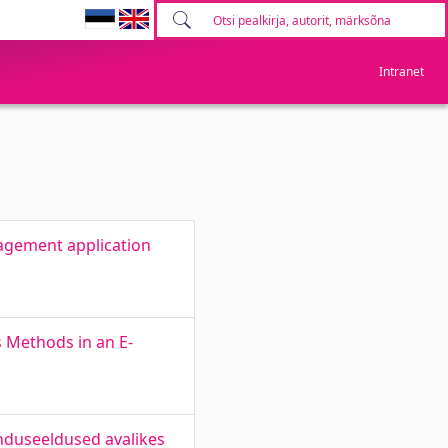
Intranet
agement application
s Methods in an E-
kenduseeldused avalikes