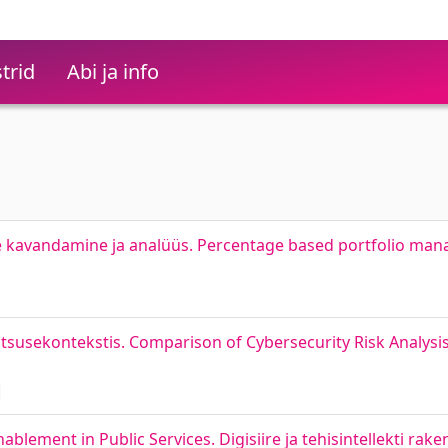
trid
Abi ja info
e kavandamine ja analüüs. Percentage based portfolio man
tsusekontekstis. Comparison of Cybersecurity Risk Analysi
nablement in Public Services. Digisiire ja tehisintellekti ra