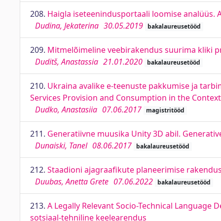
208.
Haigla iseteenindusportaali loomise analüüs. An
Dudina, Jekaterina
30.05.2019
bakalaureusetööd
209.
Mitmelõimeline veebirakendus suurima kliki 
Duditš, Anastassia
21.01.2020
bakalaureusetööd
210.
Ukraina avalike e-teenuste pakkumise ja tarbim
Services Provision and Consumption in the Contex
Dudko, Anastasiia
07.06.2017
magistritööd
211.
Generatiivne muusika Unity 3D abil. Generativ
Dunaiski, Tanel
08.06.2017
bakalaureusetööd
212.
Staadioni ajagraafikute planeerimise rakendus
Duubas, Anetta Grete
07.06.2022
bakalaureusetööd
213.
A Legally Relevant Socio-Technical Language D
sotsiaal-tehniline keelearendus