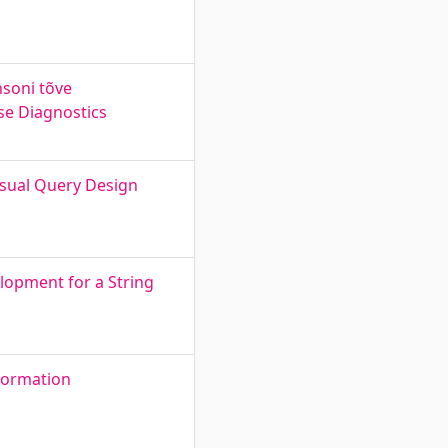
soni tõve
se Diagnostics
isual Query Design
lopment for a String
formation