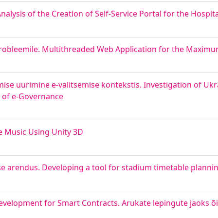
alysis of the Creation of Self-Service Portal for the Hospita
probleemile. Multithreaded Web Application for the Maxim
ise uurimine e-valitsemise kontekstis. Investigation of Ukra
t of e-Governance
e Music Using Unity 3D
e arendus. Developing a tool for stadium timetable planni
evelopment for Smart Contracts. Arukate lepingute jaoks õ