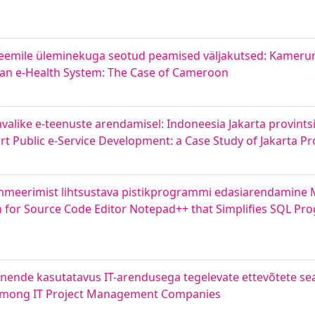
üsteemile üleminekuga seotud peamised väljakutsed: Kameru
o an e-Health System: The Case of Cameroon
alike e-teenuste arendamisel: Indoneesia Jakarta provintsi 
t Public e-Service Development: a Case Study of Jakarta Pr
meerimist lihtsustava pistikprogrammi edasiarendamine M
n for Source Code Editor Notepad++ that Simplifies SQL P
g nende kasutatavus IT-arendusega tegelevate ettevõtete sea
s Among IT Project Management Companies