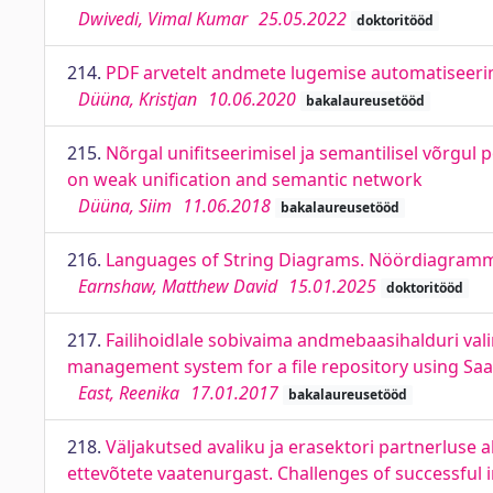
Dwivedi, Vimal Kumar
25.05.2022
doktoritööd
214.
PDF arvetelt andmete lugemise automatiseerim
Düüna, Kristjan
10.06.2020
bakalaureusetööd
215.
Nõrgal unifitseerimisel ja semantilisel võrg
on weak unification and semantic network
Düüna, Siim
11.06.2018
bakalaureusetööd
216.
Languages of String Diagrams. Nöördiagramm
Earnshaw, Matthew David
15.01.2025
doktoritööd
217.
Failihoidlale sobivaima andmebaasihalduri val
management system for a file repository using Saat
East, Reenika
17.01.2017
bakalaureusetööd
218.
Väljakutsed avaliku ja erasektori partnerluse 
ettevõtete vaatenurgast. Challenges of successful im