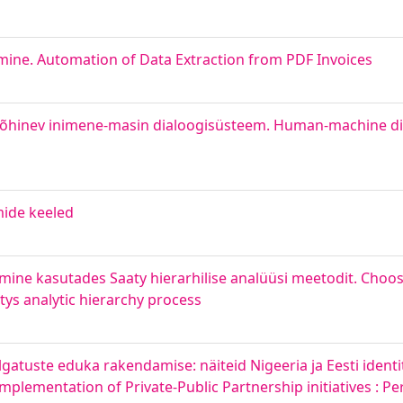
ine. Automation of Data Extraction from PDF Invoices
ul põhinev inimene-masin dialoogisüsteem. Human-machine 
ide keeled
imine kasutades Saaty hierarhilise analüüsi meetodit. Choo
ys analytic hierarchy process
algatuste eduka rakendamise: näiteid Nigeeria ja Eesti ident
plementation of Private-Public Partnership initiatives : Per