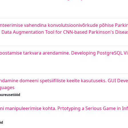
teerimise vahendina konvolutsioonivõrkude põhise Parkin
 a Data Augmentation Tool for CNN-based Parkinson's Disea
koostamise tarkvara arendamine. Developing PostgreSQL V
ndamine domeeni spetsiifiliste keelte kasutuseks. GUI Deve
nguages
aureusetööd
 manipuleerimise kohta. Prtotyping a Serious Game in In
öd