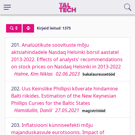
Kirjeid leitud: 1375
201.
Analüütikute soovituste mõju
aktsiahindadele Nasdaq Helsinki börsil aastatel
2013-2022. Effects of analysts' recommendations
on stock prices on Nasdaq Helsinki in 2013-2022
Halme, Kim Niklas
02.06.2023
bakalaureusetööd
202.
Uus Keinslike Phillipsi kõverate hindamine
Balti riikides. Estimation of the New Keynesian
Phillips Curves for the Baltic States
Hamidullin, Daniil
27.05.2021
magistritööd
203.
Inflatsiooni künniseefekti mõju
majanduskasvule eurotsoonis. Impact of