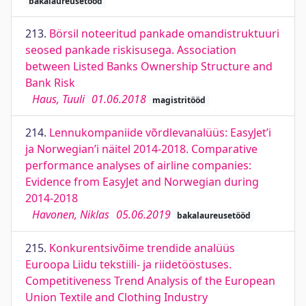
bakalaureusetööd
213.
Börsil noteeritud pankade omandistruktuuri
seosed pankade riskisusega. Association
between Listed Banks Ownership Structure and
Bank Risk
Haus, Tuuli
01.06.2018
magistritööd
214.
Lennukompaniide võrdlevanalüüs: EasyJet’i
ja Norwegian’i näitel 2014-2018. Comparative
performance analyses of airline companies:
Evidence from EasyJet and Norwegian during
2014-2018
Havonen, Niklas
05.06.2019
bakalaureusetööd
215.
Konkurentsivõime trendide analüüs
Euroopa Liidu tekstiili- ja riidetööstuses.
Competitiveness Trend Analysis of the European
Union Textile and Clothing Industry