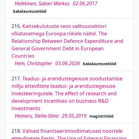
Heikkinen, Sakari Markus
02.06.2017
bakalaureusetööd
216.
Kaitsekulutuste seos valitsussektori
võlatasemega Euroopa riikide näitel. The
Relationship Between Defence Expenditure and
General Government Debt in European
Countries
Hein, Christopher
03.06.2026
bakalaureusetööd
217.
Teadus- ja arendustegevuse soodustamise
mõju ettevõtete teadus- ja arendustegevuse
investeeringutele. The effect of research and
development incentives on business R&D
investments
Heinaru, Stella-Stina
29.05.2019
magistritööd
218.
Välised finantseerimisvõimalused noortele
ettevõtetele Eestis. The Use of External Financing