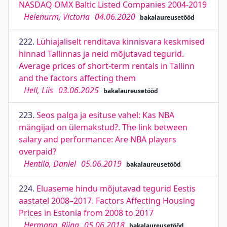
NASDAQ OMX Baltic Listed Companies 2004-2019
Helenurm, Victoria
04.06.2020
bakalaureusetööd
222.
Lühiajaliselt renditava kinnisvara keskmised
hinnad Tallinnas ja neid mõjutavad tegurid.
Average prices of short-term rentals in Tallinn
and the factors affecting them
Hell, Liis
03.06.2025
bakalaureusetööd
223.
Seos palga ja esituse vahel: Kas NBA
mängijad on ülemakstud?. The link between
salary and performance: Are NBA players
overpaid?
Hentilä, Daniel
05.06.2019
bakalaureusetööd
224.
Eluaseme hindu mõjutavad tegurid Eestis
aastatel 2008–2017. Factors Affecting Housing
Prices in Estonia from 2008 to 2017
Hermann, Riina
05.06.2018
bakalaureusetööd