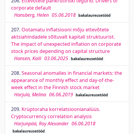
206.
Ettevõtete pankrotiriski tegurid. Drivers of
corporate default
Hansberg, Helen
05.06.2018
bakalaureusetööd
207.
Ootamatu inflatsiooni mõju ettevõtete
aktsiahindadele sõltuvalt kapitali struktuurist.
The impact of unexpected inflation on corporate
stock prices depending on capital structure
Hansen, Kaili
03.06.2025
bakalaureusetööd
208.
Seasonal anomalies in financial markets: the
appearance of monthly effect and day-of-the-
week effect in the Finnish stock market
Harjula, Melina
06.06.2019
bakalaureusetööd
209.
Krüptoraha korrelatsioonianalüüs.
Cryptocurrency correlation analysis
Harjunpää, Roy Alexander
06.06.2018
bakalaureusetööd