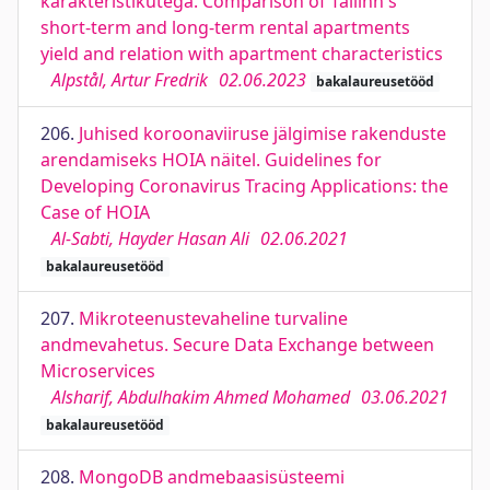
karakteristikutega. Comparison of Tallinn's
short-term and long-term rental apartments
yield and relation with apartment characteristics
Alpstål, Artur Fredrik
02.06.2023
bakalaureusetööd
206.
Juhised koroonaviiruse jälgimise rakenduste
arendamiseks HOIA näitel. Guidelines for
Developing Coronavirus Tracing Applications: the
Case of HOIA
Al-Sabti, Hayder Hasan Ali
02.06.2021
bakalaureusetööd
207.
Mikroteenustevaheline turvaline
andmevahetus. Secure Data Exchange between
Microservices
Alsharif, Abdulhakim Ahmed Mohamed
03.06.2021
bakalaureusetööd
208.
MongoDB andmebaasisüsteemi