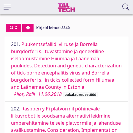
Kirjeid leitud: 8340
201.
Puukentsefaliidi viiruse ja Borrelia
burgdorferi s.l tuvastamine ja geneetiline
iseloomustamine Hiiumaa ja Läänemaa
puukides. Detection and genetic characterization
of tick-borne encephalitis virus and Borrelia
burgdorferi s.l in ticks collected form Hiiumaa
and Läänemaa County in Estonia
Allos, Raili
11.06.2018
bakalaureusetööd
202.
Raspberry Pi platvormil põhinevale
liikuvrobotile soodsama alternatiivi leidmine,
ümberehitamine teisele platvormile ja lahenduse
avalikustamine. Consideration, Implementation