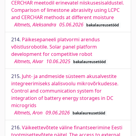
CERCHAR meetodil erinevatel niiskusesisaldustel.
Comparison of limestone abrasivity using LCPC
and CERCHAR methods at different moisture
Altmets, Aleksandra
05.06.2026
bakalaureusetööd
214.
Päikesepaneeli platvormi arendus
võistlusrobotile. Solar panel platform
development for competitive robot
Altmets, Alvar
10.06.2025
bakalaureusetööd
215.
Juht- ja andmeside süsteem akusalvestite
integreerimiseks alalisvoolu mikrovõrkudesse.
Control and communication system for
integration of battery energy storages in DC
microgrids
Altmets, Aron
09.06.2026
bakalaureusetööd
216.
Väikeettevõtete väline finantseerimine Eesti
tootmisettevõtete näitel. The access to external