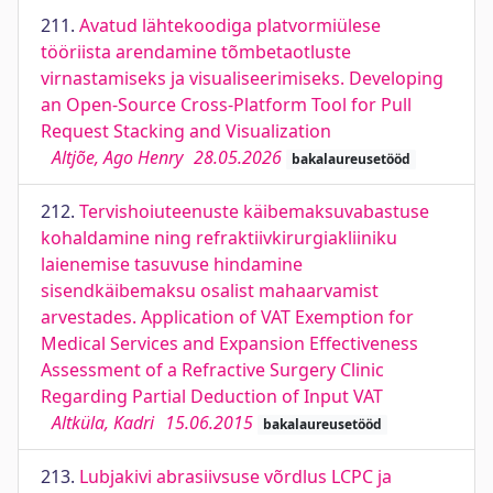
211.
Avatud lähtekoodiga platvormiülese
tööriista arendamine tõmbetaotluste
virnastamiseks ja visualiseerimiseks. Developing
an Open-Source Cross-Platform Tool for Pull
Request Stacking and Visualization
Altjõe, Ago Henry
28.05.2026
bakalaureusetööd
212.
Tervishoiuteenuste käibemaksuvabastuse
kohaldamine ning refraktiivkirurgiakliiniku
laienemise tasuvuse hindamine
sisendkäibemaksu osalist mahaarvamist
arvestades. Application of VAT Exemption for
Medical Services and Expansion Effectiveness
Assessment of a Refractive Surgery Clinic
Regarding Partial Deduction of Input VAT
Altküla, Kadri
15.06.2015
bakalaureusetööd
213.
Lubjakivi abrasiivsuse võrdlus LCPC ja