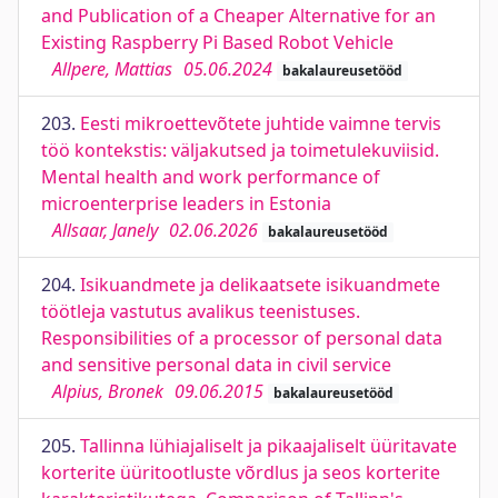
and Publication of a Cheaper Alternative for an
Existing Raspberry Pi Based Robot Vehicle
Allpere, Mattias
05.06.2024
bakalaureusetööd
203.
Eesti mikroettevõtete juhtide vaimne tervis
töö kontekstis: väljakutsed ja toimetulekuviisid.
Mental health and work performance of
microenterprise leaders in Estonia
Allsaar, Janely
02.06.2026
bakalaureusetööd
204.
Isikuandmete ja delikaatsete isikuandmete
töötleja vastutus avalikus teenistuses.
Responsibilities of a processor of personal data
and sensitive personal data in civil service
Alpius, Bronek
09.06.2015
bakalaureusetööd
205.
Tallinna lühiajaliselt ja pikaajaliselt üüritavate
korterite üüritootluste võrdlus ja seos korterite