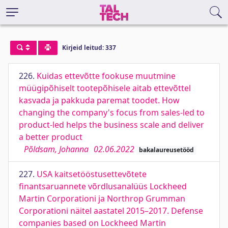
Kirjeid leitud: 337
226.
Kuidas ettevõtte fookuse muutmine
müügipõhiselt tootepõhisele aitab ettevõttel
kasvada ja pakkuda paremat toodet. How
changing the company's focus from sales-led to
product-led helps the business scale and deliver
a better product
Põldsam, Johanna
02.06.2022
bakalaureusetööd
227.
USA kaitsetööstusettevõtete
finantsaruannete võrdlusanalüüs Lockheed
Martin Corporationi ja Northrop Grumman
Corporationi näitel aastatel 2015–2017. Defense
companies based on Lockheed Martin