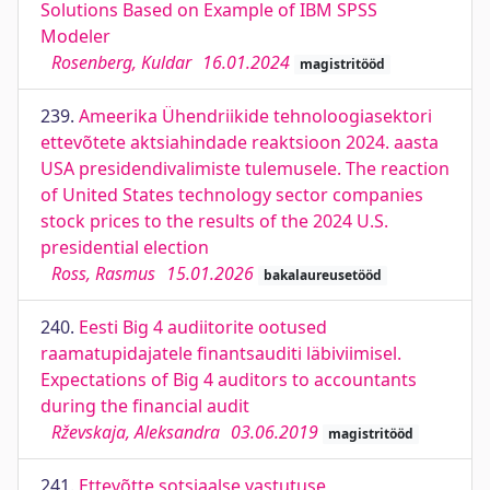
Solutions Based on Example of IBM SPSS
Modeler
Rosenberg, Kuldar
16.01.2024
magistritööd
239.
Ameerika Ühendriikide tehnoloogiasektori
ettevõtete aktsiahindade reaktsioon 2024. aasta
USA presidendivalimiste tulemusele. The reaction
of United States technology sector companies
stock prices to the results of the 2024 U.S.
presidential election
Ross, Rasmus
15.01.2026
bakalaureusetööd
240.
Eesti Big 4 audiitorite ootused
raamatupidajatele finantsauditi läbiviimisel.
Expectations of Big 4 auditors to accountants
during the financial audit
Rževskaja, Aleksandra
03.06.2019
magistritööd
241.
Ettevõtte sotsiaalse vastutuse