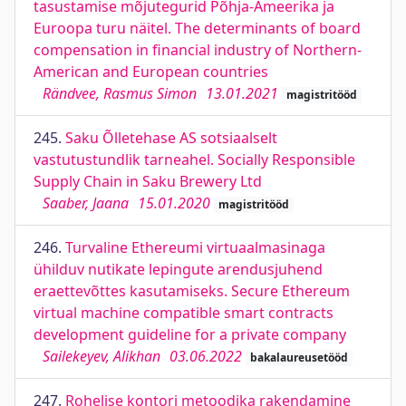
tasustamise mõjutegurid Põhja-Ameerika ja
Euroopa turu näitel. The determinants of board
compensation in financial industry of Northern-
American and European countries
Rändvee, Rasmus Simon
13.01.2021
magistritööd
245.
Saku Õlletehase AS sotsiaalselt
vastutustundlik tarneahel. Socially Responsible
Supply Chain in Saku Brewery Ltd
Saaber, Jaana
15.01.2020
magistritööd
246.
Turvaline Ethereumi virtuaalmasinaga
ühilduv nutikate lepingute arendusjuhend
eraettevõttes kasutamiseks. Secure Ethereum
virtual machine compatible smart contracts
development guideline for a private company
Sailekeyev, Alikhan
03.06.2022
bakalaureusetööd
247.
Rohelise kontori metoodika rakendamine