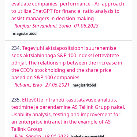
evaluate companies' performance - An approach
to utilize ChatGPT for financial ratio analysis to
assist managers in decision making
Ranjbar Sarvandani, Sonia
01.06.2023
magistritööd
234.
Tegevjuhi aktsiapositsiooni suurenemise
seos aktsiahinnaga S&P 100 indeksi ettevõtete
põhjal. The relationship between the increase in
the CEO's stockholding and the share price
based on S&P 100 companies
Rebane, Erko
27.05.2021
magistritööd
235.
Ettevõtte intraneti kasutatavuse analüüs,
testimine ja parendamine AS Tallink Grupp näitel.
Usability analysis, testing and improvement for
an enterprise intranet in the example of AS
Tallink Group
Riiel, Sandra
18.01.2022
bakalaureusetööd