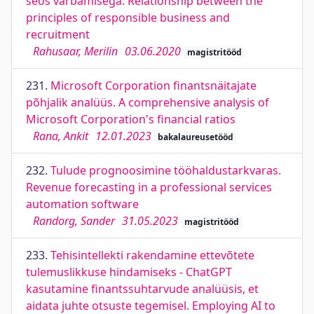
seos värbamisega. Relationship between the
principles of responsible business and
recruitment
Rahusaar, Merilin
03.06.2020
magistritööd
231.
Microsoft Corporation finantsnäitajate
põhjalik analüüs. A comprehensive analysis of
Microsoft Corporation's financial ratios
Rana, Ankit
12.01.2023
bakalaureusetööd
232.
Tulude prognoosimine tööhaldustarkvaras.
Revenue forecasting in a professional services
automation software
Randorg, Sander
31.05.2023
magistritööd
233.
Tehisintellekti rakendamine ettevõtete
tulemuslikkuse hindamiseks - ChatGPT
kasutamine finantssuhtarvude analüüsis, et
aidata juhte otsuste tegemisel. Employing AI to