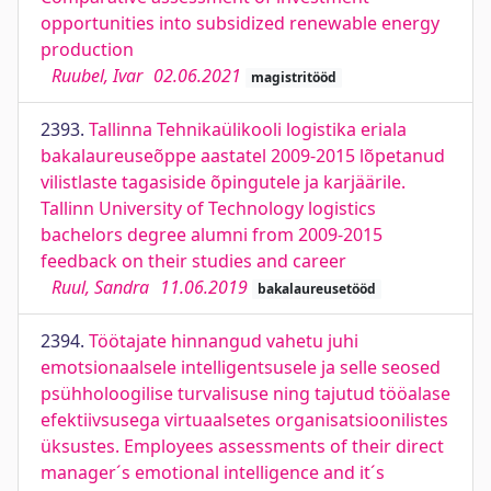
opportunities into subsidized renewable energy
production
Ruubel, Ivar
02.06.2021
magistritööd
2393.
Tallinna Tehnikaülikooli logistika eriala
bakalaureuseõppe aastatel 2009-2015 lõpetanud
vilistlaste tagasiside õpingutele ja karjäärile.
Tallinn University of Technology logistics
bachelors degree alumni from 2009-2015
feedback on their studies and career
Ruul, Sandra
11.06.2019
bakalaureusetööd
2394.
Töötajate hinnangud vahetu juhi
emotsionaalsele intelligentsusele ja selle seosed
psühholoogilise turvalisuse ning tajutud tööalase
efektiivsusega virtuaalsetes organisatsioonilistes
üksustes. Employees assessments of their direct
manager´s emotional intelligence and it´s