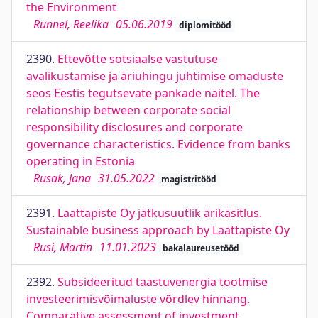
the Environment
Runnel, Reelika
05.06.2019
diplomitööd
2390.
Ettevõtte sotsiaalse vastutuse
avalikustamise ja äriühingu juhtimise omaduste
seos Eestis tegutsevate pankade näitel. The
relationship between corporate social
responsibility disclosures and corporate
governance characteristics. Evidence from banks
operating in Estonia
Rusak, Jana
31.05.2022
magistritööd
2391.
Laattapiste Oy jätkusuutlik ärikäsitlus.
Sustainable business approach by Laattapiste Oy
Rusi, Martin
11.01.2023
bakalaureusetööd
2392.
Subsideeritud taastuvenergia tootmise
investeerimisvõimaluste võrdlev hinnang.
Comparative assessment of investment