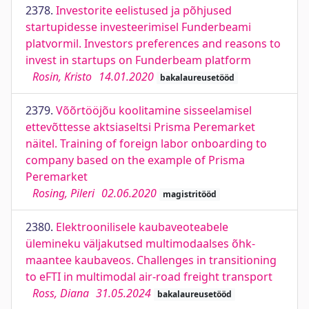
2378.
Investorite eelistused ja põhjused
startupidesse investeerimisel Funderbeami
platvormil. Investors preferences and reasons to
invest in startups on Funderbeam platform
Rosin, Kristo
14.01.2020
bakalaureusetööd
2379.
Võõrtööjõu koolitamine sisseelamisel
ettevõttesse aktsiaseltsi Prisma Peremarket
näitel. Training of foreign labor onboarding to
company based on the example of Prisma
Peremarket
Rosing, Pileri
02.06.2020
magistritööd
2380.
Elektroonilisele kaubaveoteabele
ülemineku väljakutsed multimodaalses õhk-
maantee kaubaveos. Challenges in transitioning
to eFTI in multimodal air-road freight transport
Ross, Diana
31.05.2024
bakalaureusetööd