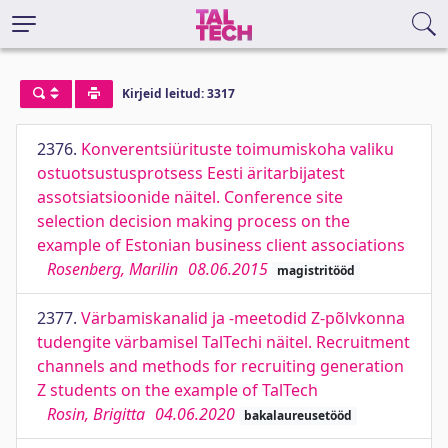
Kirjeid leitud: 3317
2376.
Konverentsiürituste toimumiskoha valiku
ostuotsustusprotsess Eesti äritarbijatest
assotsiatsioonide näitel. Conference site
selection decision making process on the
example of Estonian business client associations
Rosenberg, Marilin
08.06.2015
magistritööd
2377.
Värbamiskanalid ja -meetodid Z-põlvkonna
tudengite värbamisel TalTechi näitel. Recruitment
channels and methods for recruiting generation
Z students on the example of TalTech
Rosin, Brigitta
04.06.2020
bakalaureusetööd