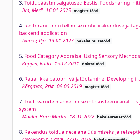
3.
Toidupäästmisalgatused Eestis. Foodsharing initi
Ilm, Merli
16.01.2025
magistritööd
4.
Restorani toidu tellimise mobiilirakenduse ja 
backend application
Ivanov, Ilja
19.01.2023
bakalaureusetööd
5.
Food Category Appraisal Using Sensory Methods
Koppel, Kadri
15.12.2011
doktoritööd
6.
Rauarikka batooni väljatöötamine. Developing iro
Kõrgmaa, Priit
05.06.2019
magistritööd
7.
Toiduvarude planeerimise infosüsteemi analüüs 
system
Mölder, Harri Martin
18.01.2022
bakalaureusetööd
8.
Rakendus toiduainete analüüsimiseks ja retseptid
Nychyporuk, Daniil
27.05.2025
bakalaureusetööd