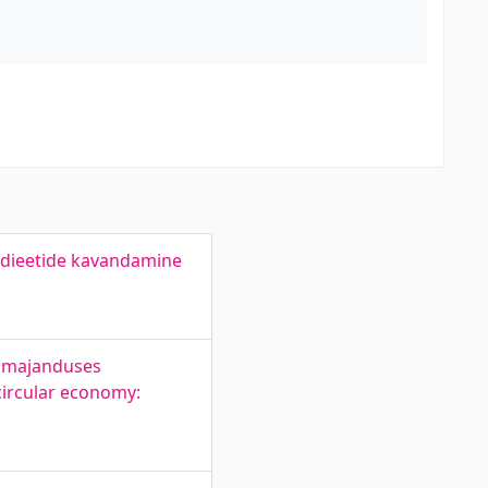
e dieetide kavandamine
lumajanduses
circular economy: