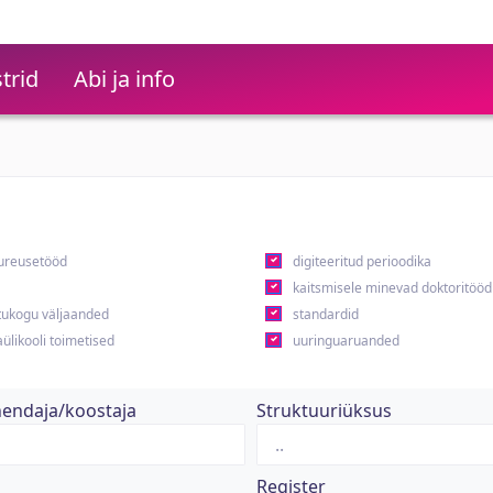
trid
Abi ja info
ureusetööd
digiteeritud perioodika
kaitsmisele minevad doktoritööd
ukogu väljaanded
standardid
ülikooli toimetised
uuringuaruanded
hendaja/koostaja
Struktuuriüksus
Register