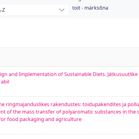
toit - märksõna
ign and Implementation of Sustainable Diets. Jätkusuutlik
abil
e ringmajanduslikes rakendustes: toidupakendites ja pol
ent of the mass transfer of polyaromatic substances in the 
d for food packaging and agriculture