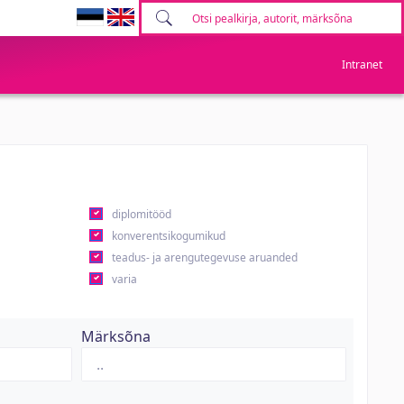
Intranet
diplomitööd
konverentsikogumikud
teadus- ja arengutegevuse aruanded
varia
Märksõna