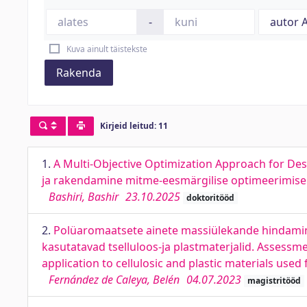
-
Kuva ainult täistekste
Rakenda
Kirjeid leitud: 11
1.
A Multi-Objective Optimization Approach for Des
ja rakendamine mitme-eesmärgilise optimeerimise 
Bashiri, Bashir
23.10.2025
doktoritööd
2.
Polüaromaatsete ainete massiülekande hindamin
kasutatavad tselluloos-ja plastmaterjalid. Assessm
application to cellulosic and plastic materials use
Fernández de Caleya, Belén
04.07.2023
magistritööd