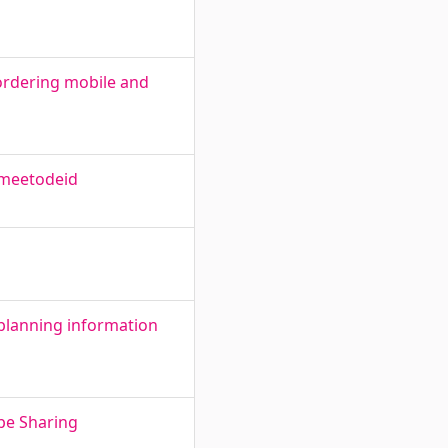
ordering mobile and
 meetodeid
planning information
ipe Sharing