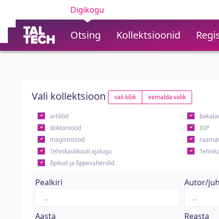
Digikogu
Otsing
Kollektsioonid
Regis
Vali kollektsioon
vali kõik
eemalda valik
artiklid
bakala
doktoritööd
IOP
magistritööd
raamat
Tehnikaülikooli ajalugu
Tehnika
õpikud ja õppevahendid
Pealkiri
Autor/ju
Aasta
Reasta