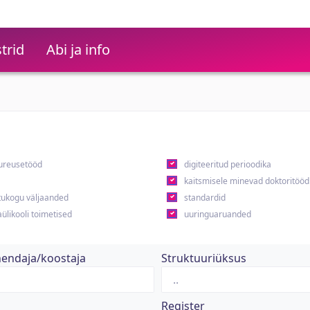
trid
Abi ja info
ureusetööd
digiteeritud perioodika
kaitsmisele minevad doktoritööd
ukogu väljaanded
standardid
ülikooli toimetised
uuringuaruanded
hendaja/koostaja
Struktuuriüksus
Register