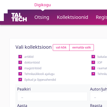
Digikogu
Otsing
Kollektsioonid
Regis
Vali kollektsioon
vali kõik
eemalda valik
artiklid
bakala
doktoritööd
IOP
magistritööd
raamat
Tehnikaülikooli ajalugu
Tehnika
õpikud ja õppevahendid
Pealkiri
Autor/ju
Aasta
Reasta