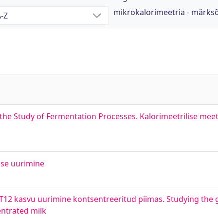
mikrokalorimeetria - märks
he Study of Fermentation Processes. Kalorimeetrilise mee
use uurimine
2 kasvu uurimine kontsentreeritud piimas. Studying the gr
entrated milk