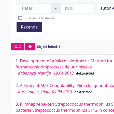
-
Kuva ainult täistekste
Rakenda
Kirjeid leitud: 5
1.
Development of a Microcalorimetric Method for t
fermentatsiooniprotsesside uurimiseks
Kabanova, Natalja
19.04.2013
doktoritööd
2.
A Study of Milk Coagulability. Piima kalgendatav
Kriščiunaite, Tiina
04.04.2013
doktoritööd
3.
Piimhappebakteri Streptococcus thermophilus ST1
bacteria Streptococcus thermophilus ST12 in conc