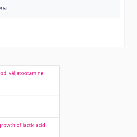
õna
todi väljatöötamine
owth of lactic acid