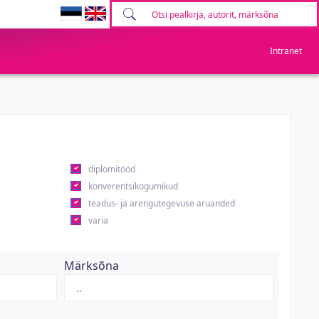
Intranet
diplomitööd
konverentsikogumikud
teadus- ja arengutegevuse aruanded
varia
Märksõna