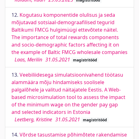
magistritööd
12.
Kogutasu komponentide olulisus ja seda
mõjutavad sotsiaal-demograafilised tegurid
Baltikumi FMCG hulgimüügi ettevõtete näitel.
The importance of total rewards components
and socio-demographic factors affecting it on
the example of Baltic FMCG wholesale companies
Laas, Merilin
31.05.2021
magistritööd
13.
Veebiliidesega simulatsioonivahend töötasu
alammäära mõju hindamiseks soolisele
palgalõhele ja valitud näitajatele Eestis. A Web-
based microsimulation tool to assess the impact
of the minimum wage on the gender pay gap
and selected indicators in Estonia
Leetberg, Kristine
31.05.2021
magistritööd
14.
Võrdse tasustamise põhimõtete rakendamise