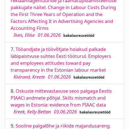
reklaamiagentuuride ja raamatupidamisteenuse
pakkujate näitel. Change in Labour Costs During
the First Three Years of Operation and the
Factors Affecting It in Advertising Agencies and
Accounting Firms
Ilves, Eliise
01.06.2026
bakalaureusetööd
7.
Tööandjate ja töövõtjate hoiakud palkade
läbipaistvuse suhtes Eesti tööturul. Employers
and employees attitudes toward pay
transparency in the Estonian labour market
Kivirand, Kreete
01.06.2026
bakalaureusetööd
8.
Oskuste mittevastavuse seos palgaga Eestis
PIAACi andmete põhjal. Skills mismatch and
wages in Estonia: evidence from PIAAC data
Kreek, Kelly-Bettan
03.06.2026
bakalaureusetööd
9.
Sooline palgalõhe ja riikide majandusareng.