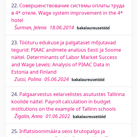
22.
Совершенствование системы оплаты труда
в 4* отеле. Wage system improvement in the 4*
hotel
Šurman, Jelena
18.06.2014
bakalaureusetööd
23.
Tööturu edukuse ja palgataset mõjutavad
tegurid: PIAAC andmete analüüs Eesti ja Soome
näitel. Determinants of Labor Market Success
and Wage Levels: Analysis of PIAAC Data in
Estonia and Finland
Zussi, Polina
05.06.2024
bakalaureusetööd
24.
Palgaarvestus eelarvelistes asutustes Tallinna
koolide näitel. Payroll calculation in budget
institutions on the example of Tallinn schools
Žigalin, Anna
01.06.2022
bakalaureusetööd
25.
Inflatsioonimäära seos brutopalga ja