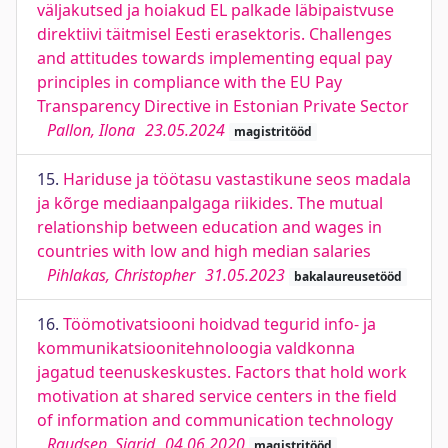
väljakutsed ja hoiakud EL palkade läbipaistvuse
direktiivi täitmisel Eesti erasektoris. Challenges
and attitudes towards implementing equal pay
principles in compliance with the EU Pay
Transparency Directive in Estonian Private Sector
Pallon, Ilona
23.05.2024
magistritööd
15.
Hariduse ja töötasu vastastikune seos madala
ja kõrge mediaanpalgaga riikides. The mutual
relationship between education and wages in
countries with low and high median salaries
Pihlakas, Christopher
31.05.2023
bakalaureusetööd
16.
Töömotivatsiooni hoidvad tegurid info- ja
kommunikatsioonitehnoloogia valdkonna
jagatud teenuskeskustes. Factors that hold work
motivation at shared service centers in the field
of information and communication technology
Raudsep, Sigrid
04.06.2020
magistritööd