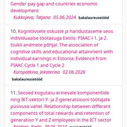
Gender pay gap and countries economic
development
Kukkojeva, Tatjana
05.06.2024
bakalaureusetööd
10.
Kognitiivsete oskuste ja haridustaseme seos
individuaalse töötasuga Eestis: PIAAC-i 1. ja 2.
tsükli andmete põhjal. The association of
cognitive skills and educational attainment with
individual earnings in Estonia: Evidence from
PIAAC Cycle 1 and Cycle 2
Kuropatkina, Jekaterina
02.06.2026
bakalaureusetööd
11.
Seosed kogutasu erinevate komponentide
ning IKT-sektori Y- ja Z-generatsiooni töötajate
püsivuse vahel. Relationship between different
components of total rewards and retention of
generation Y and Z employees in the ICT sector
Köidam, Kadri
29.05.2023