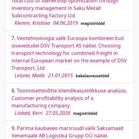
Total cost of ownership optimization through
inventory management in Saku Metall
Subcontracting Factory Ltd
Klemm, Kristiina
04.06.2019
magistritööd
7.
Veotehnoloogia valik Euroopa kombineeritud
sisevedudel DSV Transport AS näitel. Choosing
transport technology for combined freight in
internal European market on the example of DSV
Transport, Ltd
Leisner, Madis
21.01.2015
bakalaureusetööd
8.
Tootmisettevõtte kliendikasumlikkuse analüüs.
Customer profitability analysis of a
manufacturing company
Liivlaid, Kerri
27.05.2026
magistritööd
9.
Parima kaubaveo marsruudi valik Saksamaalt
Venemaale AB Logistika Grupp OÜ näitel.