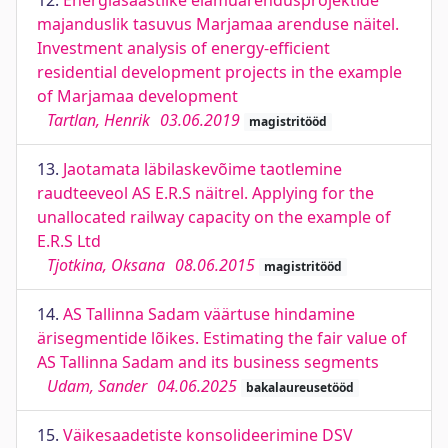
12.
Energiasäästlike elamuarendusprojektide
majanduslik tasuvus Marjamaa arenduse näitel.
Investment analysis of energy-efficient
residential development projects in the example
of Marjamaa development
Tartlan, Henrik
03.06.2019
magistritööd
13.
Jaotamata läbilaskevõime taotlemine
raudteeveol AS E.R.S näitrel. Applying for the
unallocated railway capacity on the example of
E.R.S Ltd
Tjotkina, Oksana
08.06.2015
magistritööd
14.
AS Tallinna Sadam väärtuse hindamine
ärisegmentide lõikes. Estimating the fair value of
AS Tallinna Sadam and its business segments
Udam, Sander
04.06.2025
bakalaureusetööd
15.
Väikesaadetiste konsolideerimine DSV