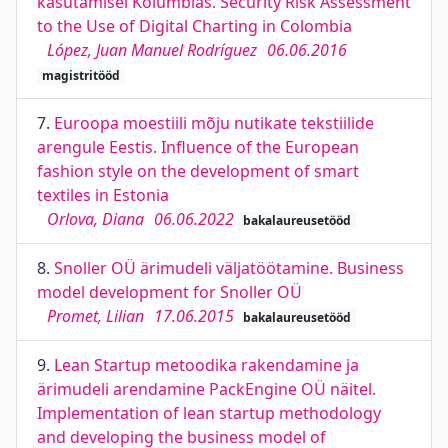
kasutamisel Kolumbias. Security Risk Assessment
to the Use of Digital Charting in Colombia
López, Juan Manuel Rodríguez
06.06.2016
magistritööd
7.
Euroopa moestiili mõju nutikate tekstiilide
arengule Eestis. Influence of the European
fashion style on the development of smart
textiles in Estonia
Orlova, Diana
06.06.2022
bakalaureusetööd
8.
Snoller OÜ ärimudeli väljatöötamine. Business
model development for Snoller OÜ
Promet, Lilian
17.06.2015
bakalaureusetööd
9.
Lean Startup metoodika rakendamine ja
ärimudeli arendamine PackEngine OÜ näitel.
Implementation of lean startup methodology
and developing the business model of