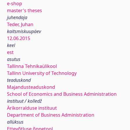
e-shop
master's theses
juhendaja
Teder, Juhan
kaitsmiskuupäev
12.06.2015
keel
est
asutus
Tallinna Tehnikaülikool
Tallinn University of Technology
teaduskond
Majandusteaduskond
School of Economics and Business Administration
instituut / kolledž
Ärikorralduse instituut
Department of Business Administration
allüksus
Ettevõtluse õppetool